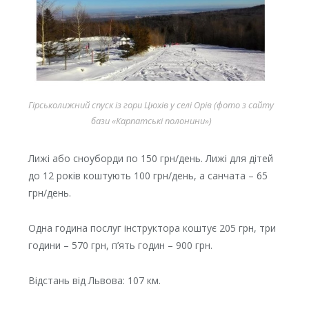
Гірськолижний спуск із гори Цюхів у селі Орів (фото з сайту
бази «Карпатські полонини»)
Лижі або сноуборди по 150 грн/день. Лижі для дітей
до 12 років коштують 100 грн/день, а санчата – 65
грн/день.
Одна година послуг інструктора коштує 205 грн, три
години – 570 грн, п’ять годин – 900 грн.
Відстань від Львова: 107 км.