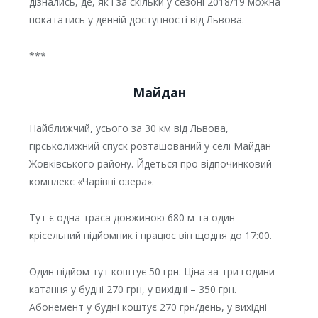
дізнались, де, як і за скільки у сезоні 2018/19 можна
покататись у денній доступності від Львова.
***
Майдан
Найближчий, усього за 30 км від Львова,
гірськолижний спуск розташований у селі Майдан
Жовківського району. Йдеться про відпочинковий
комплекс «Чарівні озера».
Тут є одна траса довжиною 680 м та один
крісельний підйомник і працює він щодня до 17:00.
Один підйом тут коштує 50 грн. Ціна за три години
катання у будні 270 грн, у вихідні – 350 грн.
Абонемент у будні коштує 270 грн/день, у вихідні