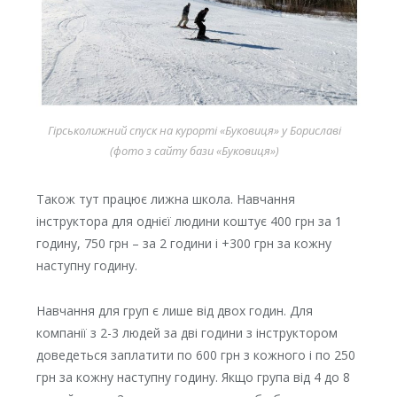
Гірськолижний спуск на курорті «Буковиця» у Бориславі
(фото з сайту бази «Буковиця»)
Також тут працює лижна школа. Навчання
інструктора для однієї людини коштує 400 грн за 1
годину, 750 грн – за 2 години і +300 грн за кожну
наступну годину.
Навчання для груп є лише від двох годин. Для
компанії з 2-3 людей за дві години з інструктором
доведеться заплатити по 600 грн з кожного і по 250
грн за кожну наступну годину. Якщо група від 4 до 8