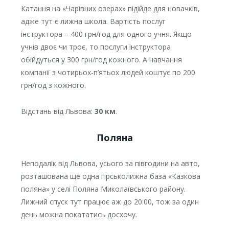
Катання на «Чарівних озерах» підійде для новачків,
адже тут є лижна школа. Вартість послуг
інструктора – 400 грн/год для одного учня. Якщо
учнів двоє чи троє, то послуги інструктора
обійдуться у 300 грн/год кожного. А навчання
компанії з чотирьох-п’ятьох людей коштує по 200
грн/год з кожного.
Відстань від Львова:
30 км
.
Поляна
Неподалік від Львова, усього за півгодини на авто,
розташована ще одна гірськолижна база «Казкова
поляна» у селі Поляна Миколаївського району.
Лижний спуск тут працює аж до 20:00, тож за один
день можна покататись досхочу.