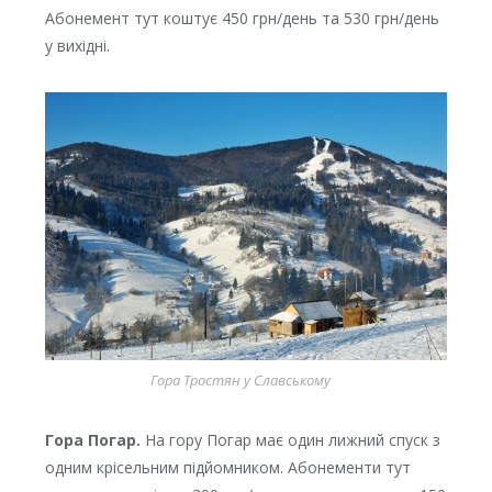
Абонемент тут коштує 450 грн/день та 530 грн/день
у вихідні.
Гора Тростян у Славському
Гора Погар.
На гору Погар має один лижний спуск з
одним крісельним підйомником. Абонементи тут