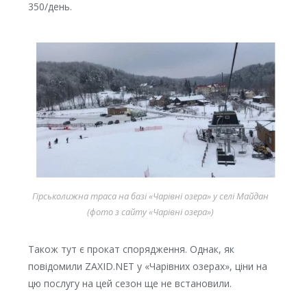
350/день.
Гірськолижна траса на базі «Чарівні озера» у селі Майдан
(фото з сайту «Чарівні озера»)
Також тут є прокат спорядження. Однак, як
повідомили ZAXID.NET у «Чарівних озерах», ціни на
цю послугу на цей сезон ще не встановили.