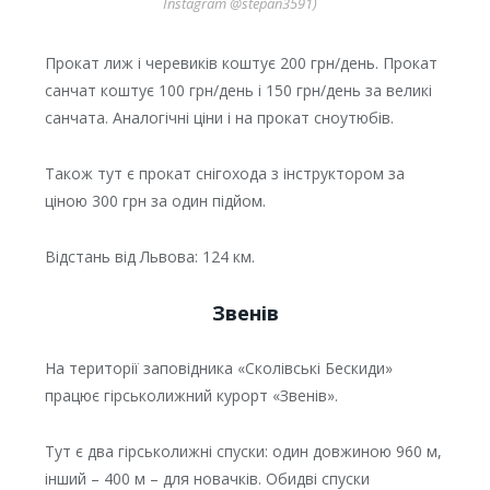
Instagram @stepan3591)
Прокат лиж і черевиків коштує 200 грн/день. Прокат
санчат коштує 100 грн/день і 150 грн/день за великі
санчата. Аналогічні ціни і на прокат сноутюбів.
Також тут є прокат снігохода з інструктором за
ціною 300 грн за один підйом.
Відстань від Львова: 124 км.
Звенів
На території заповідника «Сколівські Бескиди»
працює гірськолижний курорт «Звенів».
Тут є два гірськолижні спуски: один довжиною 960 м,
інший – 400 м – для новачків. Обидві спуски