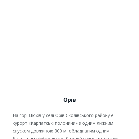
Орів
На горі Цюхів у селі Орів Сколівського району є
курорт «Карпатські полонини» з одним лижним
спуском довжиною 300 м, обладнаним одним
бугельним підйомником. Лижний спуск тут працює