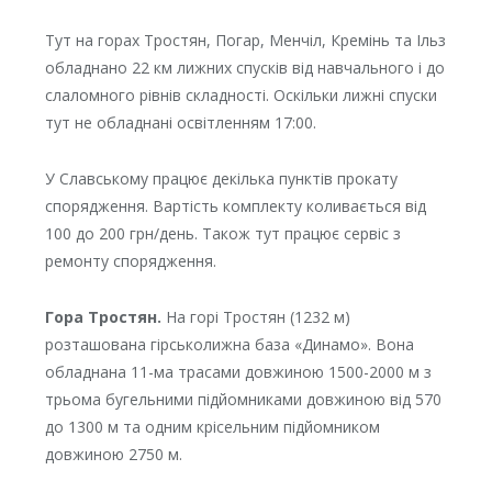
Тут на горах Тростян, Погар, Менчіл, Кремінь та Ільз
обладнано 22 км лижних спусків від навчального і до
слаломного рівнів складності. Оскільки лижні спуски
тут не обладнані освітленням 17:00.
У Славському працює декілька пунктів прокату
спорядження. Вартість комплекту коливається від
100 до 200 грн/день. Також тут працює сервіс з
ремонту спорядження.
Гора Тростян.
На горі Тростян (1232 м)
розташована гірськолижна база «Динамо». Вона
обладнана 11-ма трасами довжиною 1500-2000 м з
трьома бугельними підйомниками довжиною від 570
до 1300 м та одним крісельним підйомником
довжиною 2750 м.