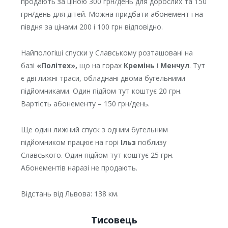
продають за ціною 300 грн/день для дорослих та 150
грн/день для дітей. Можна придбати абонемент і на
півдня за цінами 200 і 100 грн відповідно.
Найпологіші спуски у Славському розташовані на
базі
«Політех»,
що на
горах
Кремінь
і
Менчул
. Тут
є дві лижні траси, обладнані двома бугельними
підйомниками. Один підйом тут коштує 20 грн.
Вартість абонементу – 150 грн/день.
Ще один лижний спуск з одним бугельним
підйомником працює на горі
Ільз
поблизу
Славського. Один підйом тут коштує 25 грн.
Абонементів наразі не продають.
Відстань від Львова: 138 км.
Тисовець