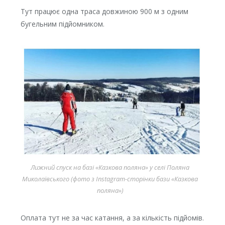
Тут працює одна траса довжиною 900 м з одним
бугельним підйомником.
Лижний спуск на базі «Казкова поляна» у селі Поляна
Миколаївського (фото з Instagram-сторінки бази «Казкова
поляна»)
Оплата тут не за час катання, а за кількість підйомів.