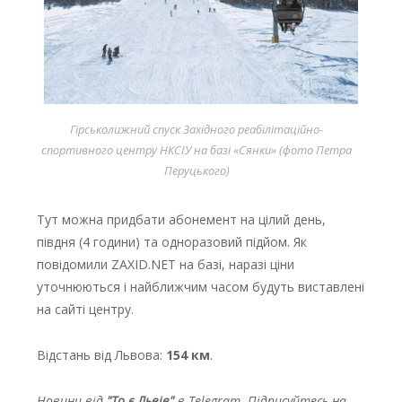
Гірськолижний спуск Західного реабілітаційно-
спортивного центру НКСІУ на базі «Сянки» (фото Петра
Перуцького)
Тут можна придбати абонемент на цілий день,
півдня (4 години) та одноразовий підйом. Як
повідомили ZAXID.NET на базі, наразі ціни
уточнюються і найближчим часом будуть виставлені
на сайті центру.
Відстань від Львова:
154 км
.
Новини від
"То є Львів"
в Telegram. Підписуйтесь на