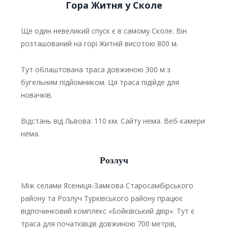
Гора Житня у Сколе
Ще один невеликий спуск є в самому Сколе. Він
розташований на горі Житній висотою 800 м.
Тут облаштована траса довжиною 300 м з
бугельним підйомником. Ця траса підійде для
новачків.
Відстань від Львова: 110 км. Сайту нема. Веб-камери
нема.
Розлуч
Між селами Ясениця-Замкова Старосамбірського
району та Розлуч Турківського району працює
відпочинковий комплекс «Бойківський двір». Тут є
траса для початківців довжиною 700 метрів,