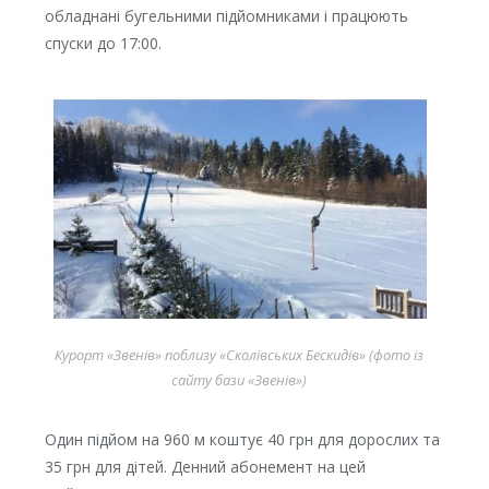
обладнані бугельними підйомниками і працюють
спуски до 17:00.
Курорт «Звенів» поблизу «Сколівських Бескидів» (фото із
сайту бази «Звенів»)
Один підйом на 960 м коштує 40 грн для дорослих та
35 грн для дітей. Денний абонемент на цей