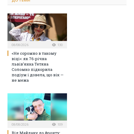
08/08/2026
130
«Не соромно в такому
віці»: як 76-річна
львів’янка Тетяна
Соломко підкорила
подіум і довела, що вік —
не межа
08/08/2026
109
Від Майдану до фронту: