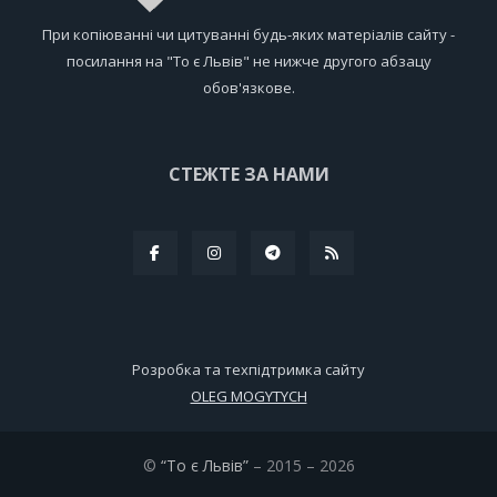
При копіюванні чи цитуванні будь-яких матеріалів сайту -
посилання на "То є Львів" не нижче другого абзацу
обов'язкове.
СТЕЖТЕ ЗА НАМИ
Розробка та техпідтримка сайту
OLEG MOGYTYCH
©
“То є Львів”
– 2015 – 2026