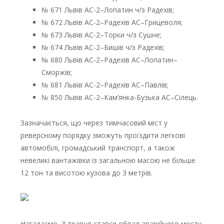
№ 671 Львів АС-2–Лопатин ч/з Радехів;
№ 672 Львів АС-2–Радехів АС–Грицеволя;
№ 673 Львів АС-2–Торки ч/з Сушне;
№ 674 Львів АС-2–Бишів ч/з Радехів;
№ 680 Львів АС-2–Радехів АС–Лопатин–
Сморжів;
№ 681 Львів АС-2–Радехів АС–Павлів;
№ 850 Львів АС-2–Кам’янка-Бузька АС–Сілець.
Зазначається, що через тимчасовий міст у
реверсному порядку зможуть проїздити легкові
автомобілі, громадський транспорт, а також
невеликі вантажівки із загальною масою не більше
12 тон та висотою кузова до 3 метрів.
Нагадаємо, 3 травня стався обвал аварійного мосту