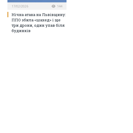
17/02/2026
144
Нічна атака на Львівщину:
ППО збила «шахед» і ще
три дрони, один упав біля
будинків