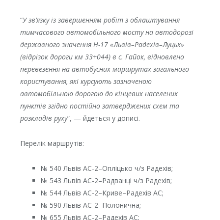
“
У зв’язку із завершенням робіт з облаштування
тимчасового автомобільного мосту на автодорозі
державного значення Н-17 «Львів–Радехів–Луцьк»
(відрізок дороги км 33+044) в с. Гайок, відновлено
перевезення на автобусних маршрутах загального
користування, які курсують зазначеною
автомобільною дорогою до кінцевих населених
пунктів згідно постійно затверджених схем та
розкладів руху
”, — йдеться у дописі.
Перелік маршрутів:
№ 540 Львів АС-2–Опліцько ч/з Радехів;
№ 543 Львів АС-2–Радванці ч/з Радехів;
№ 544 Львів АС-2–Криве–Радехів АС;
№ 590 Львів АС-2–Полонична;
№ 655 Львів АС-2–Радехів АС;