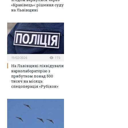
«Краківець»: рішення суду
на Львівщині
19/02/2026
115
На Львівщині ліквідували
нарколабораторію з
прибутком понад 500
тисяч на місяць:
спецоперація «Рубікон»