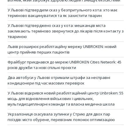
вогнем, який загрожує здоров’ю людей і знищує екосистеми
У Львові підтвердили сказ у безпритульного кота: хто має
терміново вакцинуватися та як захистити тварин
У Львові підтверджено сказ у кота: мешканців міста
закликають терміново звернутися до лікарів після контакту з
твариною
Львів розширює реабілітаційну мережу UNBROKEN: новий
центр прийняв перших пацієнтів
Фрайбург приєднався до мережі UNBROKEN Cities Network: 45
років дружби та нові спільні проєкти
Два автобуси у Львові отримали штрафи за несправні
кондиціонери під час масових перевірок
У Львові відкрився новий реабілітаційний центр Unbroken: 55
місць для відновлення військових і цивільних,
мультидисциплінарні команди та власна медична школа
Укрзалізниця скасувала зупинки у Стрию для двох пар
поїздів: місто обурене, перевізник пояснює оптимізацією