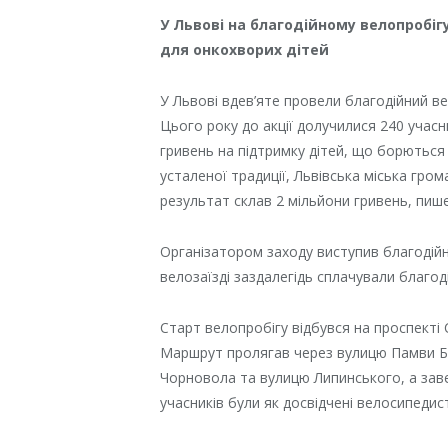
У Львові на благодійному велопробіг
для онкохворих дітей
У Львові вдев’яте провели благодійний ве
Цього року до акції долучилися 240 учасн
гривень на підтримку дітей, що борються
усталеної традиції, Львівська міська гро
результат склав 2 мільйони гривень, пиш
Організатором заходу виступив благодійн
велозаїзді заздалегідь сплачували благод
Старт велопробігу відбувся на проспекті 
Маршрут пролягав через вулицю Памви Бе
Чорновола та вулицю Липинського, а зав
учасників були як досвідчені велосипедисти,