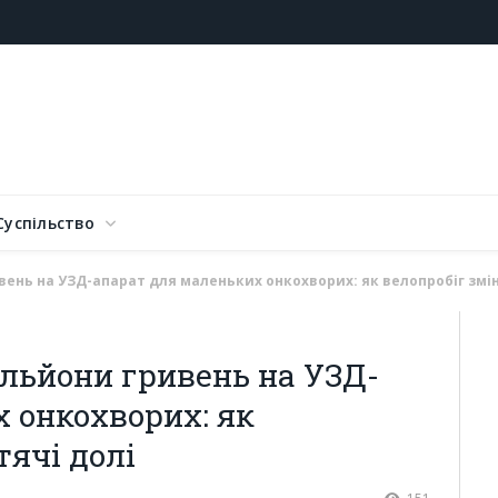
Суспільство
ивень на УЗД-апарат для маленьких онкохворих: як велопробіг змі
ільйони гривень на УЗД-
 онкохворих: як
тячі долі