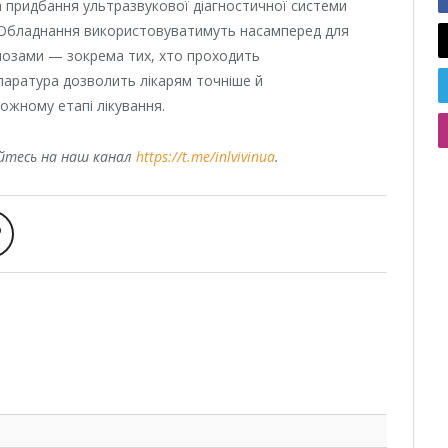
а придбання ультразвукової діагностичної системи
. Обладнання використовуватимуть насамперед для
гнозами — зокрема тих, хто проходить
паратура дозволить лікарям точніше й
ожному етапі лікування.
уйтесь на наш канал
https://t.me/inlvivinua
.