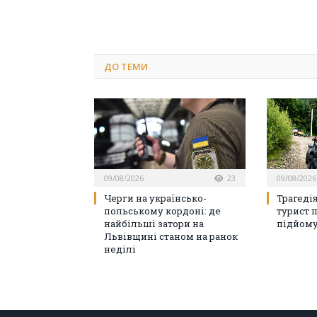
ДО
ТЕМИ
09/08/2026
09/08/2026
23
Трагеді
Черги на українсько-
турист 
польському кордоні: де
підйому
найбільші затори на
Львівщині станом на ранок
неділі