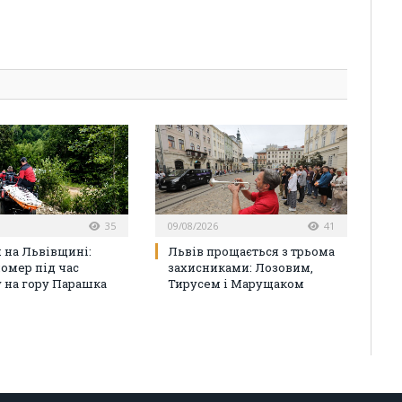
35
09/08/2026
41
я на Львівщині:
Львів прощається з трьома
помер під час
захисниками: Лозовим,
 на гору Парашка
Тирусем і Марущаком