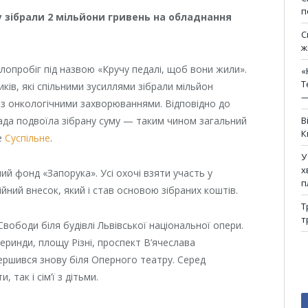
п
у зібрали 2 мільйони гривень на обладнання
С
ж
лопробіг під назвою «Кручу педалі, щоб вони жили».
«
Т
иків, які спільними зусиллями зібрали мільйон
—
 з онкологічними захворюваннями. Відповідно до
мада подвоїла зібрану суму — таким чином загальний
В
К
е
Суспільне
.
У
х
ий фонд «Запорука». Усі охочі взяти участь у
п
ійний внесок, який і став основою зібраних коштів.
Т
т
Свободи біля будівлі Львівської національної опери.
ринди, площу Різні, проспект В’ячеслава
ершився знову біля Оперного театру. Серед
 так і сім’ї з дітьми.