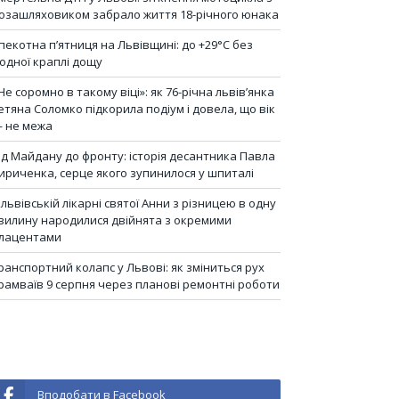
озашляховиком забрало життя 18-річного юнака
пекотна п’ятниця на Львівщині: до +29°C без
одної краплі дощу
Не соромно в такому віці»: як 76-річна львів’янка
етяна Соломко підкорила подіум і довела, що вік
 не межа
ід Майдану до фронту: історія десантника Павла
ириченка, серце якого зупинилося у шпиталі
 львівській лікарні святої Анни з різницею в одну
вилину народилися двійнята з окремими
лацентами
ранспортний колапс у Львові: як зміниться рух
рамваїв 9 серпня через планові ремонтні роботи
Вподобати в Facebook