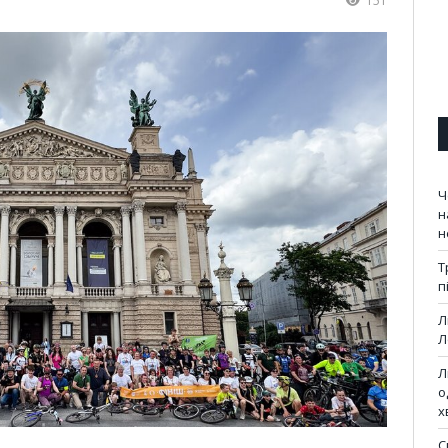
151
Ч
н
н
Т
п
Л
Л
Л
о
х
С