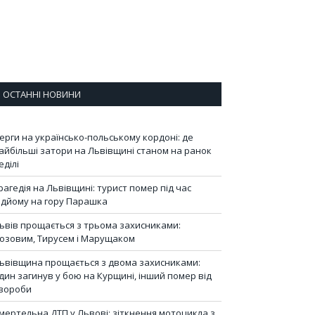
ОСТАННІ НОВИНИ
ерги на українсько-польському кордоні: де
айбільші затори на Львівщині станом на ранок
еділі
рагедія на Львівщині: турист помер під час
ідйому на гору Парашка
ьвів прощається з трьома захисниками:
озовим, Тирусем і Марущаком
ьвівщина прощається з двома захисниками:
дин загинув у бою на Курщині, інший помер від
вороби
мертельна ДТП у Львові: зіткнення мотоцикла з