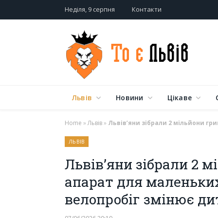
Неділя, 9 серпня
Контакти
Львів
Новини
Цікаве
Home
»
Львів
»
Львів’яни зібрали 2 мільйони гр
ЛЬВІВ
Львів’яни зібрали 2 м
апарат для маленьких
велопробіг змінює ди