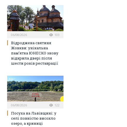
06/08/2026
103
Відроджена святиня
Жовкви: унікальна
пам’ятка ЮНЕСКО знову
відкрила двері після
шести років реставрації
06/08/2026
122
Посуха на Львівщині: у
селі повністю висохло
озеро, а криниці