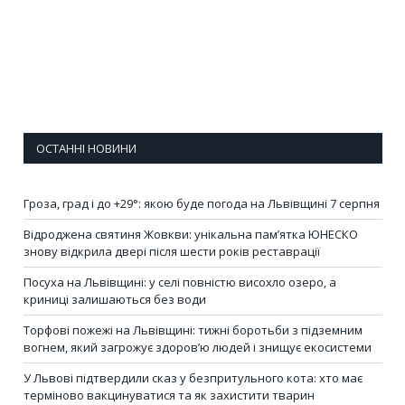
ОСТАННІ НОВИНИ
Гроза, град і до +29°: якою буде погода на Львівщині 7 серпня
Відроджена святиня Жовкви: унікальна пам’ятка ЮНЕСКО
знову відкрила двері після шести років реставрації
Посуха на Львівщині: у селі повністю висохло озеро, а
криниці залишаються без води
Торфові пожежі на Львівщині: тижні боротьби з підземним
вогнем, який загрожує здоров’ю людей і знищує екосистеми
У Львові підтвердили сказ у безпритульного кота: хто має
терміново вакцинуватися та як захистити тварин