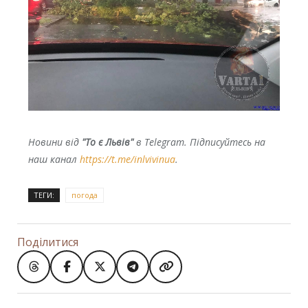
Новини від
"То є Львів"
в Telegram. Підписуйтесь на
наш канал
https://t.me/inlvivinua
.
ТЕГИ:
погода
Поділитися