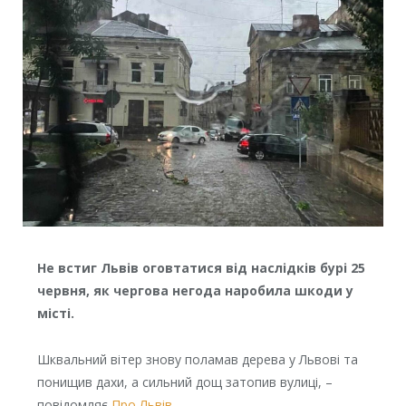
Не встиг Львів оговтатися від наслідків бурі 25
червня, як чергова негода наробила шкоди у
місті.
Шквальний вітер знову поламав дерева у Львові та
понищив дахи, а сильний дощ затопив вулиці, –
повідомляє
Про Львів
.