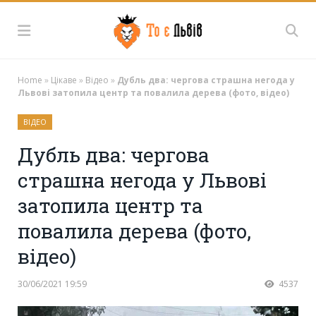
Home
»
Цікаве
»
Відео
»
Дубль два: чергова страшна негода у
Львові затопила центр та повалила дерева (фото, відео)
ВІДЕО
Дубль два: чергова
страшна негода у Львові
затопила центр та
повалила дерева (фото,
відео)
30/06/2021 19:59
4537