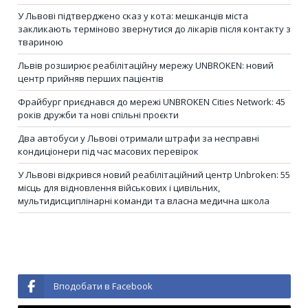
У Львові підтверджено сказ у кота: мешканців міста
закликають терміново звернутися до лікарів після контакту з
твариною
Львів розширює реабілітаційну мережу UNBROKEN: новий
центр прийняв перших пацієнтів
Фрайбург приєднався до мережі UNBROKEN Cities Network: 45
років дружби та нові спільні проєкти
Два автобуси у Львові отримали штрафи за несправні
кондиціонери під час масових перевірок
У Львові відкрився новий реабілітаційний центр Unbroken: 55
місць для відновлення військових і цивільних,
мультидисциплінарні команди та власна медична школа
Вподобати в Facebook