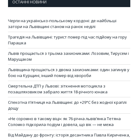
ОСТАННІ НОВИНИ
Черги на українсько-польському кордоні: де найбільші
затори на Львівщині станом на ранок неділі
Трагедія на Львівщині: турист помер під час підйому на гору
Парашка
Львів прощається з трьома захисниками: Лозовим, Тирусем і
Марущаком
Львівщина прощається з двома захисниками: один загинув у
бою на Курщині, інший помер від хвороби
Смертельна ДТП у Львові: зіткнення мотоцикла з
позашляховиком забрало життя 18-річного юнака
Спекотна п’ятниця на Львівщині: до +29°C без жодної краплі
дощу
«Не соромно в такому віці»: як 76-річна львів’янка Тетяна
Соломко підкорила подіум і довела, що вік — не межа
Від Майдану до фронту: історія десантника Павла Кириченка,