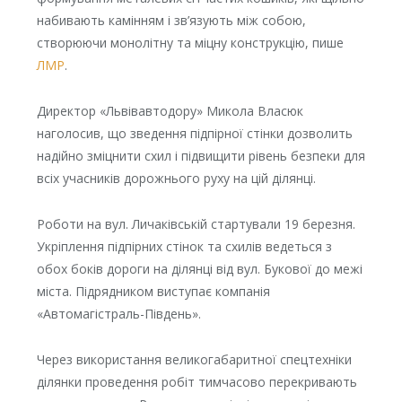
набивають камінням і зв’язують між собою,
створюючи монолітну та міцну конструкцію, пише
ЛМР
.
Директор «Львівавтодору» Микола Власюк
наголосив, що зведення підпірної стінки дозволить
надійно зміцнити схил і підвищити рівень безпеки для
всіх учасників дорожнього руху на цій ділянці.
Роботи на вул. Личаківській стартували 19 березня.
Укріплення підпірних стінок та схилів ведеться з
обох боків дороги на ділянці від вул. Букової до межі
міста. Підрядником виступає компанія
«Автомагістраль-Південь».
Через використання великогабаритної спецтехніки
ділянки проведення робіт тимчасово перекривають