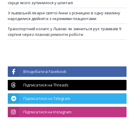
серце якого зупинилося у шпиталі
У львівській лікарні святої Анни з різницею в одну хвилину
народилися двійнята з окремими плацентами
Транспортний колапс у Львові: як зміниться рух трамваїв 9
серпня через планові ремонтні роботи
Вподобати в Facebook
Підписатися на Threads
Підписатися на Telegram
Підписатися на Instagram