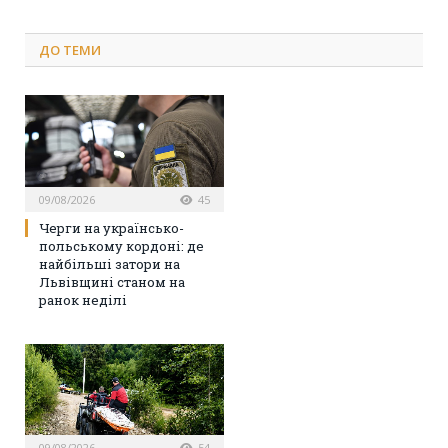
ДО
ТЕМИ
09/08/2026
45
Черги на українсько-
польському кордоні: де
найбільші затори на
Львівщині станом на
ранок неділі
09/08/2026
54