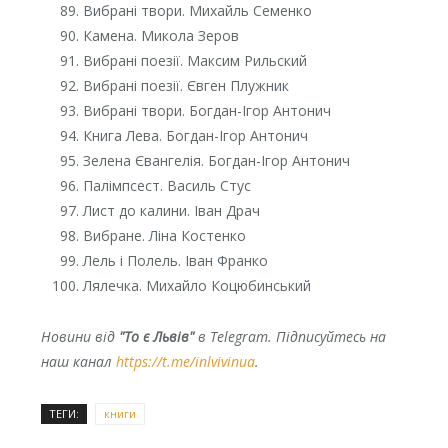
Вибрані твори. Михайль Семенко
Камена. Микола Зеров
Вибрані поезії. Максим Рильский
Вибрані поезії. Євген Плужник
Вибрані твори. Богдан-Ігор Антонич
Книга Лева. Богдан-Ігор Антонич
Зелена Євангелія. Богдан-Ігор Антонич
Палімпсест. Василь Стус
Лист до калини. Іван Драч
Вибране. Ліна Костенко
Лель і Полель. Іван Франко
Лялечка. Михайло Коцюбинський
Новини від
"То є Львів"
в Telegram. Підписуйтесь на
наш канал
https://t.me/inlvivinua
.
ТЕГИ:
книги