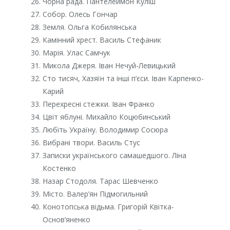
Чорна рада. Пантелеймон Куліш
Собор. Олесь Гончар
Земля. Ольга Кобилянська
Камінний хрест. Василь Стефаник
Марія. Улас Самчук
Микола Джеря. Іван Нечуй-Левицький
Сто тисяч, Хазяїн та інші п’єси. Іван Карпенко-
Карий
Перехресні стежки. Іван Франко
Цвіт яблуні. Михайло Коцюбинський
Любіть Україну. Володимир Сосюра
Вибрані твори. Василь Стус
Записки українського самашедшого. Ліна
Костенко
Назар Стодоля. Тарас Шевченко
Місто. Валер’ян Підмогильний
Конотопська відьма. Григорій Квітка-
Основ’яненко