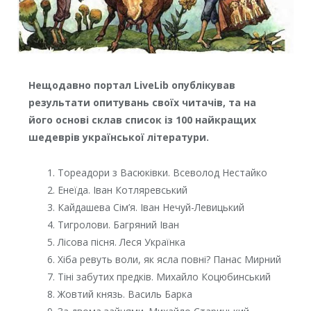
Нещодавно портал LiveLib опублікував
результати опитувань своїх читачів, та на
його основі склав список із 100 найкращих
шедеврів української літератури.
Тореадори з Васюківки. Всеволод Нестайко
Енеїда. Іван Котляревський
Кайдашева Сім’я. Іван Нечуй-Левицький
Тигролови. Багряний Іван
Лісова пісня. Леся Українка
Хіба ревуть воли, як ясла повні? Панас Мирний
Тіні забутих предків. Михайло Коцюбинський
Жовтий князь. Василь Барка