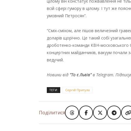
цілому він констатує пожвавлення не тіль
всій сфері гумору в цілому. І тут же пояс
умовний Петросян”.
“Сміх-сміхом, але пішов величезний граве
доларів щорічно. Це такий собі узагальне
дроботенко-команди КВН-московського Com
концертних майданчиків, вакуум почали з
ведучий.
Новини від
"То є Львів"
в Telegram. Підпис
ТЕГИ:
Сергій Притула
Поділитися