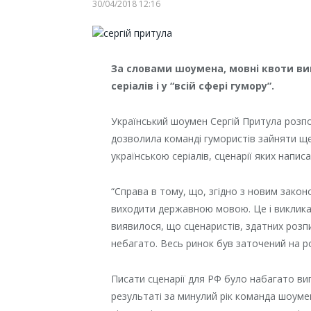
30/04/2018 12:16
За словами шоумена, мовні квоти ви
серіалів і у “всій сфері гумору”.
Український шоумен Сергій Притула розпо
дозволила команді гумористів зайняти ще
українською серіалів, сценарії яких напис
“Справа в тому, що, згідно з новим зако
виходити державною мовою. Це і викликало
виявилося, що сценаристів, здатних розпи
небагато. Весь ринок був заточений на р
Писати сценарії для РФ було набагато вигі
результаті за минулий рік команда шоумен