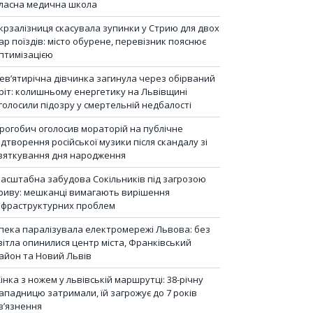
ласна медична школа
крзалізниця скасувала зупинки у Стрию для двох
ар поїздів: місто обурене, перевізник пояснює
птимізацією
ев’ятирічна дівчинка загинула через обірваний
ріт: колишньому енергетику на Львівщині
голосили підозру у смертельній недбалості
рогобич оголосив мораторій на публічне
ідтворення російської музики після скандалу зі
вяткування дня народження
асштабна забудова Сокільників під загрозою
риву: мешканці вимагають вирішення
нфраструктурних проблем
пека паралізувала електромережі Львова: без
вітла опинилися центр міста, Франківський
айон та Новий Львів
інка з ножем у львівській маршрутці: 38-річну
ападницю затримали, їй загрожує до 7 років
в’язнення