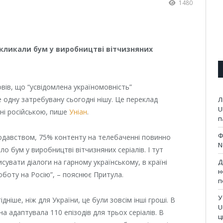
1480
кликали бум у виробництві вітчизняних
вів, що “усвідомлена україномовність”
 одну затребувану сьогодні нішу. Це переклад
Л
U
ані російською, пише
Уніан
.
п
Ф
нодавством, 75% контенту на телебаченні повинно
N
 бум у виробництві вітчизняних серіалів. І тут
сувати діалоги на гарному українському, в країні
Д
н
оботу на Росію”, – пояснює Притула.
п
У
дніше, ніж для України, це були зовсім інші гроші. В
U
а адаптувала 110 епізодів для трьох серіалів. В
ц