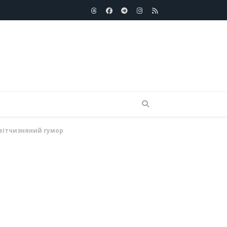
Threads
Facebook
telegram
Instagram
RSS
 вітчизняний гумор