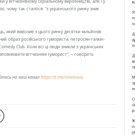
ки у вітчизняному серіальному виробництві, але і у
в
нює, чому так сталося: “з українського ринку зник
У
п
о
ць, який вивозив з цього ринку десятки мільйонів
Д
ний образ російського гумориста: петросян-галкін-
д
о
edy Club. Коли всі ці люди зникли з українських
аповнювати вітчизняні гуморист”, – говорить
Д
в
с
уйтесь на наш канал
https://t.me/inlvivinua
.
М
з
і
С
с
р
Ж
н
у