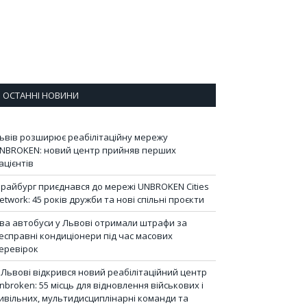
ОСТАННІ НОВИНИ
ьвів розширює реабілітаційну мережу
NBROKEN: новий центр прийняв перших
ацієнтів
райбург приєднався до мережі UNBROKEN Cities
etwork: 45 років дружби та нові спільні проєкти
ва автобуси у Львові отримали штрафи за
есправні кондиціонери під час масових
еревірок
 Львові відкрився новий реабілітаційний центр
nbroken: 55 місць для відновлення військових і
ивільних, мультидисциплінарні команди та