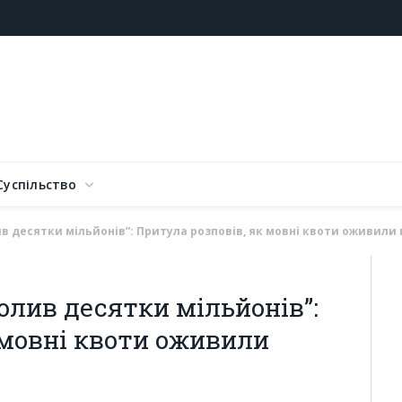
Суспільство
ив десятки мільйонів”: Притула розповів, як мовні квоти оживили
олив десятки мільйонів”:
 мовні квоти оживили