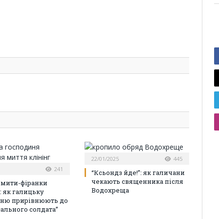
22/01/2025
445
241
“Ксьондз йде!”: як галичани
чекають священника після
омити-фіранки
Водохреща
: як галицьку
иню прирівнюють до
сального солдата”