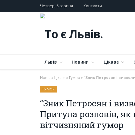
Четвер, 6 серпня
Контакти
Львів
Новини
Цікаве
Home
»
Цікаве
»
Гумор
»
“Зник Петросян і визвол
ГУМОР
“Зник Петросян і визв
Притула розповів, як
вітчизняний гумор