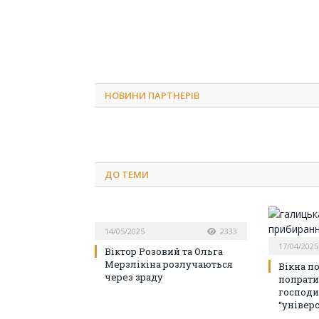
НОВИНИ ПАРТНЕРІВ
ДО
ТЕМИ
14/05/2025
2333
17/04/2025
Віктор Розовий та Ольга
Мерзлікіна розлучаються
Вікна п
через зраду
попрати
господ
“універ