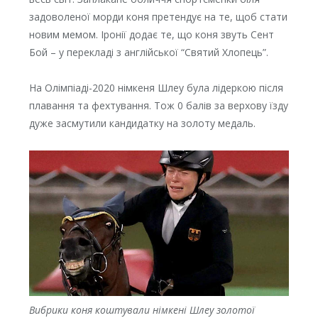
задоволеної морди коня претендує на те, щоб стати
новим мемом. Іронії додає те, що коня звуть Сент
Бой – у перекладі з англійської “Святий Хлопець”.
На Олімпіаді-2020 німкеня Шлеу була лідеркою після
плавання та фехтування. Тож 0 балів за верхову їзду
дуже засмутили кандидатку на золоту медаль.
Вибрики коня коштували німкені Шлеу золотої