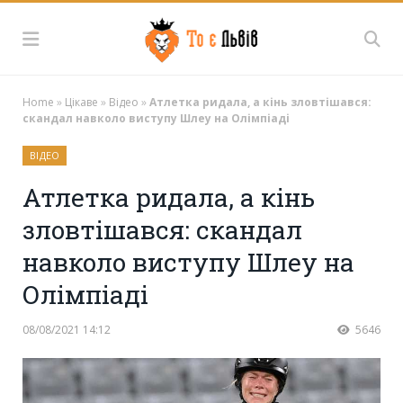
Home
»
Цікаве
»
Відео
»
Атлетка ридала, а кінь зловтішався:
скандал навколо виступу Шлеу на Олімпіаді
ВІДЕО
Атлетка ридала, а кінь
зловтішався: скандал
навколо виступу Шлеу на
Олімпіаді
08/08/2021 14:12
5646