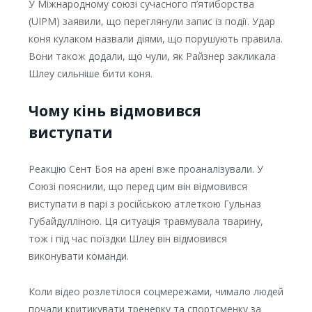
У Міжнародному союзі сучасного п’ятиборства
(UIPM) заявили, що переглянули запис із події. Удар
коня кулаком назвали діями, що порушують правила.
Вони також додали, що чули, як Райзнер закликала
Шлеу сильніше бити коня.
Чому кінь відмовився
виступати
Реакцію Сент Боя на арені вже проаналізували. У
Союзі пояснили, що перед цим він відмовився
виступати в парі з російською атлеткою Гульназ
Губайдулліною. Ця ситуація травмувала тварину,
тож і під час поїздки Шлеу він відмовився
виконувати команди.
Коли відео розлетілося соцмережами, чимало людей
почали критикувати тренерку та спортсменку за