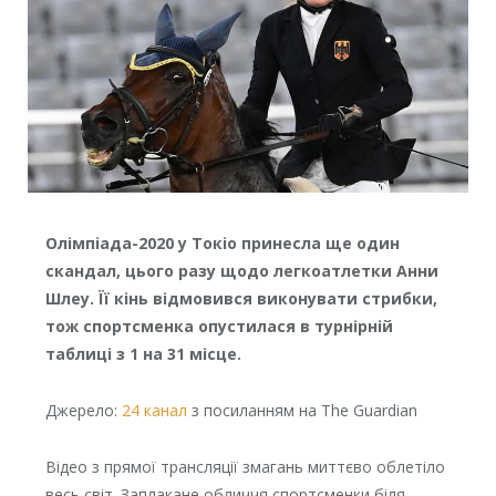
Олімпіада-2020 у Токіо принесла ще один
скандал, цього разу щодо легкоатлетки Анни
Шлеу. Її кінь відмовився виконувати стрибки,
тож спортсменка опустилася в турнірній
таблиці з 1 на 31 місце.
Джерело:
24 канал
з посиланням на The Guardian
Відео з прямої трансляції змагань миттєво облетіло
весь світ. Заплакане обличчя спортсменки біля