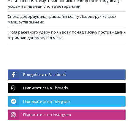
У Львові навчатимуть чиновників безбар’єрній комунікації з
людьми з інвалідністю та ветеранами
Спека деформувала трамвайні колії у Львові: рух кількох
маршрутів змінено
Після ракетного удару по Львову понад тисячу постраждалих
отримали допомогу від міста
Вподобати в Facebook
Підписатися на Threads
Підписатися на Telegram
Підписатися на Instagram