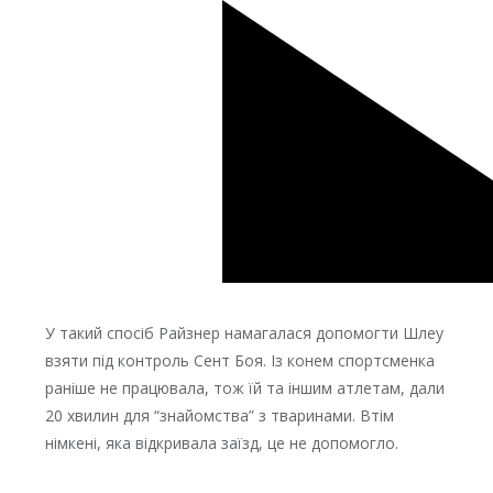
У такий спосіб Райзнер намагалася допомогти Шлеу
взяти під контроль Сент Боя. Із конем спортсменка
раніше не працювала, тож їй та іншим атлетам, дали
20 хвилин для “знайомства” з тваринами. Втім
німкені, яка відкривала заїзд, це не допомогло.