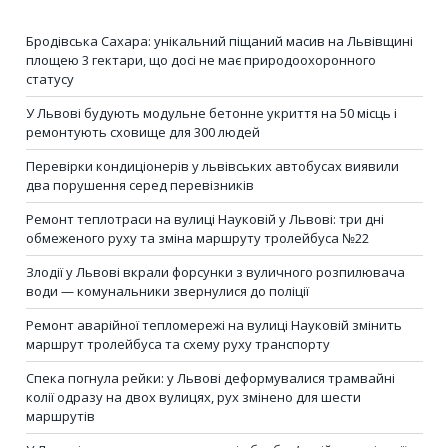
Бродівська Сахара: унікальний піщаний масив на Львівщині
площею 3 гектари, що досі не має природоохоронного
статусу
У Львові будують модульне бетонне укриття на 50 місць і
ремонтують сховище для 300 людей
Перевірки кондиціонерів у львівських автобусах виявили
два порушення серед перевізників
Ремонт теплотраси на вулиці Науковій у Львові: три дні
обмеженого руху та зміна маршруту тролейбуса №22
Злодії у Львові вкрали форсунки з вуличного розпилювача
води — комунальники звернулися до поліції
Ремонт аварійної тепломережі на вулиці Науковій змінить
маршрут тролейбуса та схему руху транспорту
Спека погнула рейки: у Львові деформувалися трамвайні
колії одразу на двох вулицях, рух змінено для шести
маршрутів