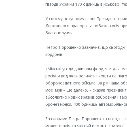
гвардії України 170 одиниць військової тех
У своєму вступному слові Президент прив
Державного прапора та побажав усім прис
благополуччя.
Петро Порошенко зазначив, що сьогодні к
кордонів.
«Мінські угоди дали нам фору, час для з
росіяни виділяли величезні кошти на підго
обороноздатного війська. За рік наша об
моєї мрії – ще далеко, – сказав президент
абсолютно нових зразків озброєння і тех
бронетехніки, 400 одиниць автомобільної 
За словами Петра Порошенка, сьогодні го
модернізація та якісний ремонт існуючої.