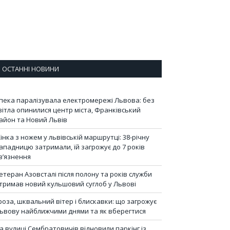
ОСТАННІ НОВИНИ
пека паралізувала електромережі Львова: без
вітла опинилися центр міста, Франківський
айон та Новий Львів
інка з ножем у львівській маршрутці: 38-річну
ападницю затримали, їй загрожує до 7 років
в’язнення
етеран Азовсталі після полону та років служби
тримав новий кульшовий суглоб у Львові
роза, шквальний вітер і блискавки: що загрожує
ьвову найближчими днями та як вберегтися
а вулиці Сембратовичів відновили паркінг із