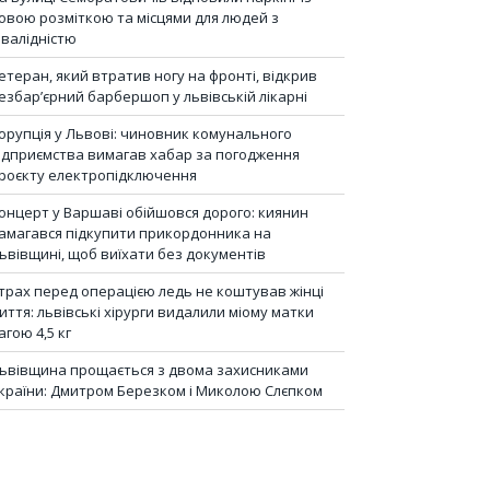
овою розміткою та місцями для людей з
нвалідністю
етеран, який втратив ногу на фронті, відкрив
езбар’єрний барбершоп у львівській лікарні
орупція у Львові: чиновник комунального
ідприємства вимагав хабар за погодження
роєкту електропідключення
онцерт у Варшаві обійшовся дорого: киянин
амагався підкупити прикордонника на
ьвівщині, щоб виїхати без документів
трах перед операцією ледь не коштував жінці
иття: львівські хірурги видалили міому матки
агою 4,5 кг
ьвівщина прощається з двома захисниками
країни: Дмитром Березком і Миколою Слєпком