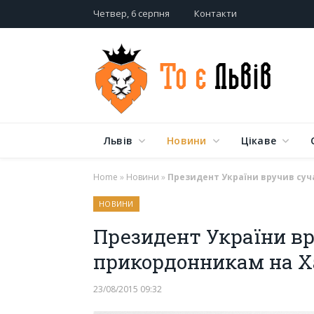
Четвер, 6 серпня
Контакти
Львів
Новини
Цікаве
Home
»
Новини
»
Президент України вручив суч
НОВИНИ
Президент України вр
прикордонникам на Х
23/08/2015 09:32