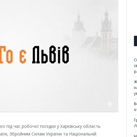
С
с
р
Ж
н
у
В
о
Г
Л
 під час робочої поїздки у Харківську область
аїні, Збройним Силам України та Національній
Н