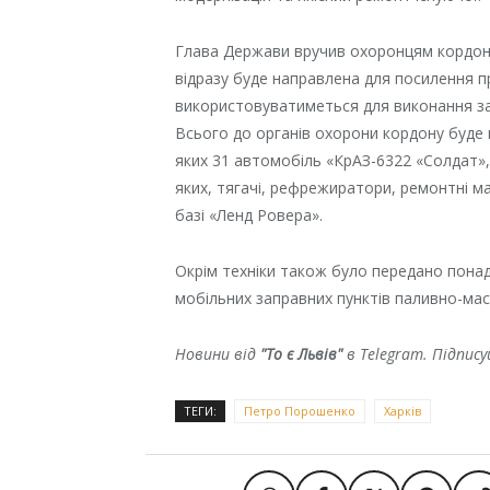
Глава Держави вручив охоронцям кордону 
відразу буде направлена для посилення п
використовуватиметься для виконання зав
Всього до органів охорони кордону буде 
яких 31 автомобіль «КрАЗ-6322 «Солдат»,
яких, тягачі, рефрежиратори, ремонтні ма
базі «Ленд Ровера».
Окрім техніки також було передано понад
мобільних заправних пунктів паливно-мас
Новини від
"То є Львів"
в Telegram. Підпис
ТЕГИ:
Петро Порошенко
Харків