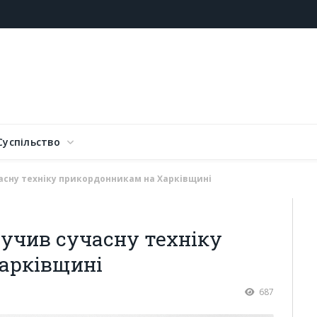
Суспільство
асну техніку прикордонникам на Харківщині
учив сучасну техніку
арківщині
687