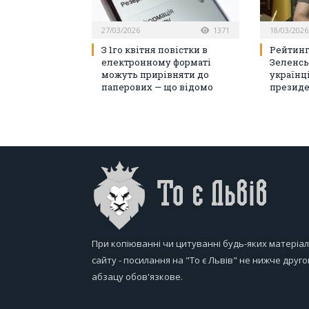
27/03/2026
1371
18/03/2026
З 1го квітня повістки в
Рейтинг
електронному форматі
Зеленсь
можуть прирівняти до
українц
паперових — що відомо
президе
При копіюванні чи цитуванні будь-яких матеріал
сайту - посилання на "То є Львів" не нижче друго
абзацу обов'язкове.