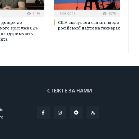
1459
13/03/2026
1375
 довіри до
США скасували санкції щодо
кого зріс: уже 62%
російської нафти на танкерах
ів підтримують
нта
СТЕЖТЕ ЗА НАМИ
ів
го