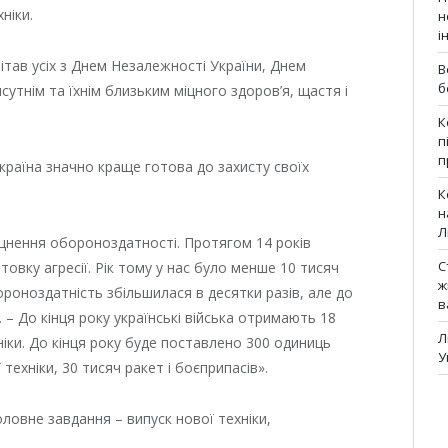
ніки.
н
і
ітав усіх з Днем Незалежності України, Днем
В
б
утнім та їхнім близьким міцного здоров’я, щастя і
К
п
п
раїна значно краще готова до захисту своїх
К
н
Л
міцнення обороноздатності. Протягом 14 років
С
товку агресії. Рік тому у нас було менше 10 тисяч
ж
ороноздатність збільшилася в десятки разів, але до
в
. – До кінця року українські війська отримають 18
Л
ніки. До кінця року буде поставлено 300 одиниць
У
техніки, 30 тисяч ракет і боєприпасів».
ловне завдання – випуск нової техніки,