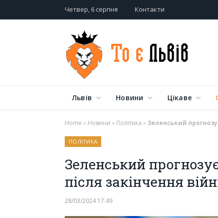
Четвер, 6 серпня
Контакти
Львів
Новини
Цікаве
Home
»
Новини
»
Політика
»
Зеленський прогнозу
ПОЛІТИКА
Зеленський прогнозу
після закінчення вій
28/03/2024 17:49