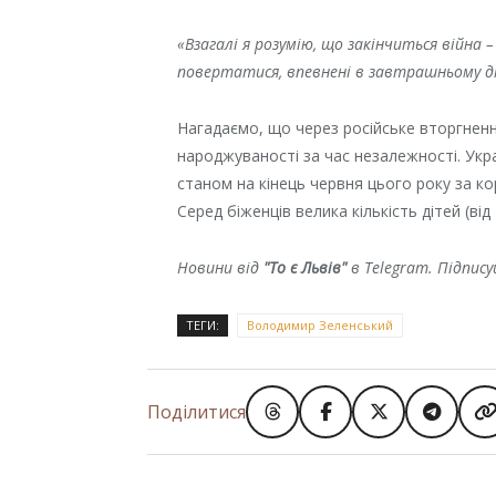
«Взагалі я розумію, що закінчиться війна 
повертатися, впевнені в завтрашньому дні
Нагадаємо, що через російське вторгненн
народжуваності за час незалежності. Укра
станом на кінець червня цього року за ко
Серед біженців велика кількість дітей (від
Новини від
"То є Львів"
в Telegram. Підпис
ТЕГИ:
Володимир Зеленський
Поділитися