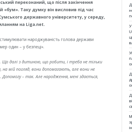
ський переконаний, що після закінчення
Д
й «бум». Таку думку він висловив під час
н
п
 Сумського державного університету, у середу,
иланням на Liga.net.
У
U
ц
и стимулювати народжуваність голова держави
в
мер один – у безпеці».
У
п
. Що далі з дитиною, що робити, і треба не тільки
о
 на мій погляд, вони допомагають, але вони не
Д
 Допомогу – так. Але народження, мені здається,
д
о
Д
в
с
М
з
і