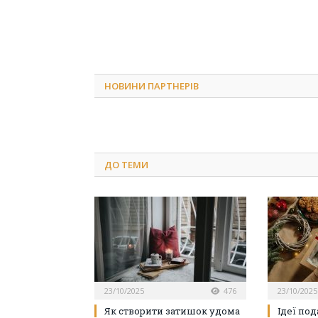
НОВИНИ ПАРТНЕРІВ
ДО
ТЕМИ
23/10/2025
476
23/10/2025
Як створити затишок удома
Ідеї под