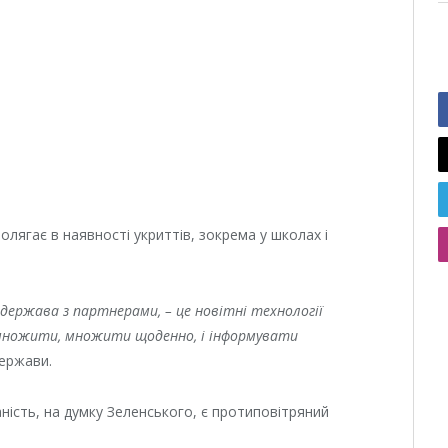
лягає в наявності укриттів, зокрема у школах і
держава з партнерами, – це новітні технології
е множити, множити щоденно, і інформувати
ержави.
ість, на думку Зеленського, є протиповітряний