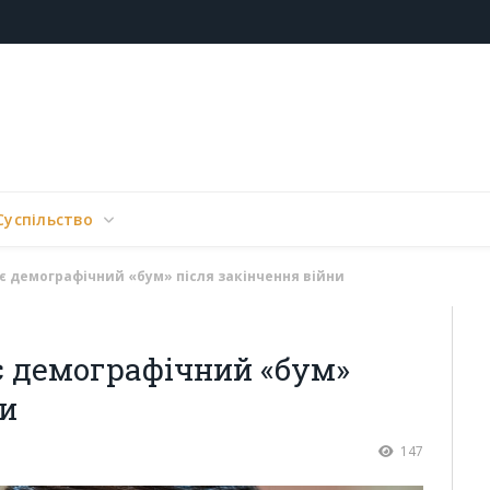
Суспільство
є демографічний «бум» після закінчення війни
є демографічний «бум»
ни
147