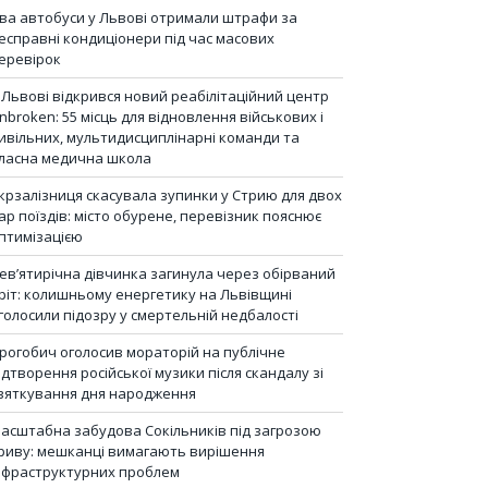
ва автобуси у Львові отримали штрафи за
есправні кондиціонери під час масових
еревірок
 Львові відкрився новий реабілітаційний центр
nbroken: 55 місць для відновлення військових і
ивільних, мультидисциплінарні команди та
ласна медична школа
крзалізниця скасувала зупинки у Стрию для двох
ар поїздів: місто обурене, перевізник пояснює
птимізацією
ев’ятирічна дівчинка загинула через обірваний
ріт: колишньому енергетику на Львівщині
голосили підозру у смертельній недбалості
рогобич оголосив мораторій на публічне
ідтворення російської музики після скандалу зі
вяткування дня народження
асштабна забудова Сокільників під загрозою
риву: мешканці вимагають вирішення
нфраструктурних проблем