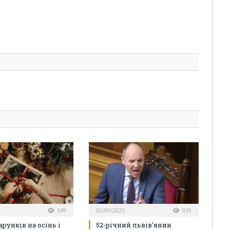
549
02/09/2025
929
арунків на осінь і
52-річний львів’янин