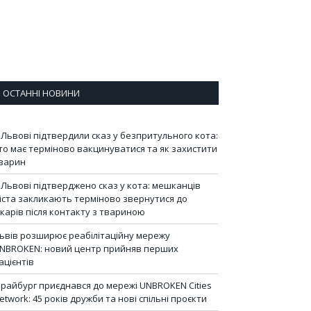
ОСТАННІ НОВИНИ
 Львові підтвердили сказ у безпритульного кота:
то має терміново вакцинуватися та як захистити
варин
 Львові підтверджено сказ у кота: мешканців
іста закликають терміново звернутися до
ікарів після контакту з твариною
ьвів розширює реабілітаційну мережу
NBROKEN: новий центр прийняв перших
ацієнтів
райбург приєднався до мережі UNBROKEN Cities
etwork: 45 років дружби та нові спільні проєкти