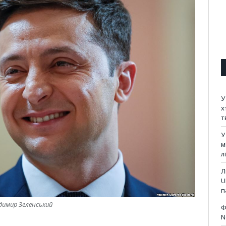
У
х
т
У
м
л
Л
U
п
димир Зеленський
Ф
N