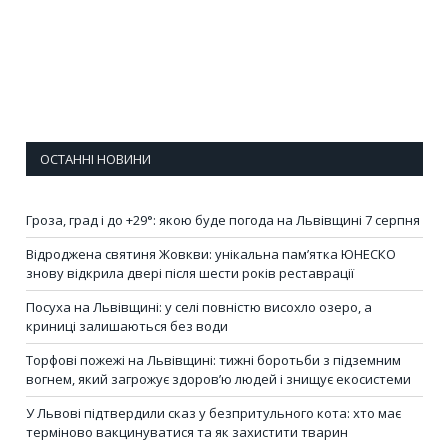
ОСТАННІ НОВИНИ
Гроза, град і до +29°: якою буде погода на Львівщині 7 серпня
Відроджена святиня Жовкви: унікальна пам’ятка ЮНЕСКО
знову відкрила двері після шести років реставрації
Посуха на Львівщині: у селі повністю висохло озеро, а
криниці залишаються без води
Торфові пожежі на Львівщині: тижні боротьби з підземним
вогнем, який загрожує здоров’ю людей і знищує екосистеми
У Львові підтвердили сказ у безпритульного кота: хто має
терміново вакцинуватися та як захистити тварин