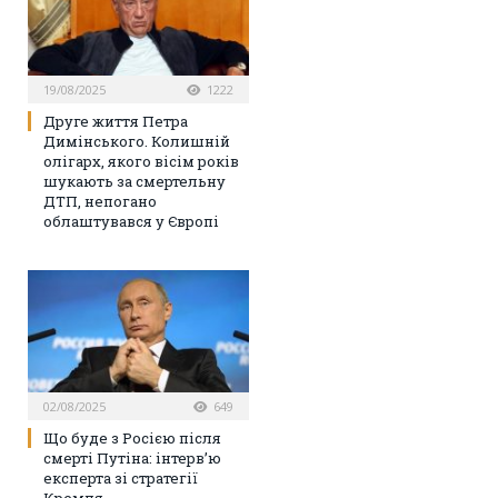
19/08/2025
1222
Друге життя Петра
Димінського. Колишній
олігарх, якого вісім років
шукають за смертельну
ДТП, непогано
облаштувався у Європі
02/08/2025
649
Що буде з Росією після
смерті Путіна: інтерв’ю
експерта зі стратегії