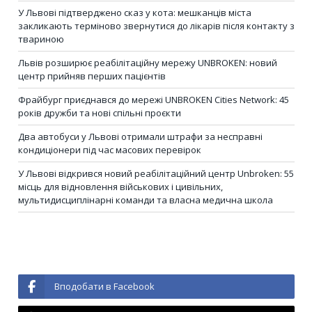
У Львові підтверджено сказ у кота: мешканців міста
закликають терміново звернутися до лікарів після контакту з
твариною
Львів розширює реабілітаційну мережу UNBROKEN: новий
центр прийняв перших пацієнтів
Фрайбург приєднався до мережі UNBROKEN Cities Network: 45
років дружби та нові спільні проєкти
Два автобуси у Львові отримали штрафи за несправні
кондиціонери під час масових перевірок
У Львові відкрився новий реабілітаційний центр Unbroken: 55
місць для відновлення військових і цивільних,
мультидисциплінарні команди та власна медична школа
Вподобати в Facebook