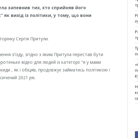
т
ла запевнив тих, хто сприйняв його
” як вихід із політики, у тому, що вони
Р
п
Р
т
орінку Сергія Притули.
Т
п
ння з’їзду, згідно з яким Притула перестав бути
ротеньке відео для людей із категорії “я у мами
«
киди , як і обіцяв, продовжує займатись політикою і
п
К
сичений 2021 рік.
Н
к
і