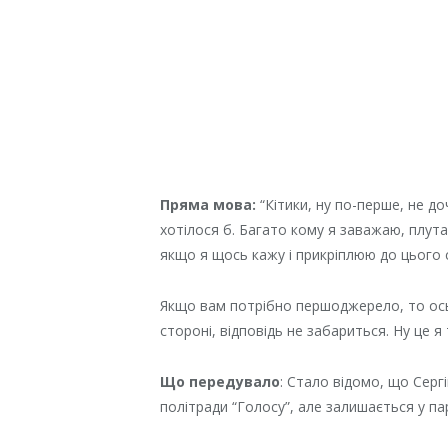
Пряма мова:
“Кітики, ну по-перше, не д
хотілося б. Багато кому я заважаю, плут
якщо я щось кажу і прикріплюю до цього
Якщо вам потрібно першоджерело, то ось: 
стороні, відповідь не забариться. Ну це 
Що передувало
: Стало відомо, що Серг
політради “Голосу”, але залишається у пар