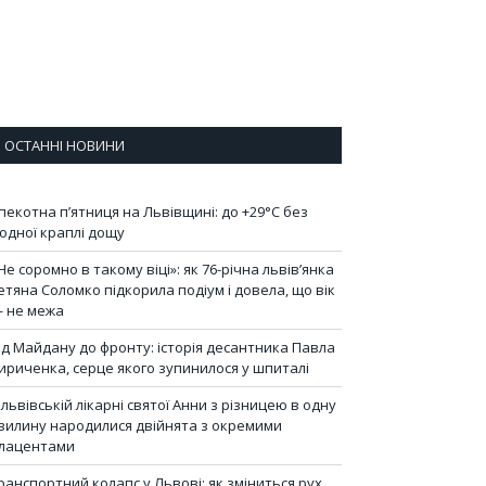
ОСТАННІ НОВИНИ
пекотна п’ятниця на Львівщині: до +29°C без
одної краплі дощу
Не соромно в такому віці»: як 76-річна львів’янка
етяна Соломко підкорила подіум і довела, що вік
 не межа
ід Майдану до фронту: історія десантника Павла
ириченка, серце якого зупинилося у шпиталі
 львівській лікарні святої Анни з різницею в одну
вилину народилися двійнята з окремими
лацентами
ранспортний колапс у Львові: як зміниться рух