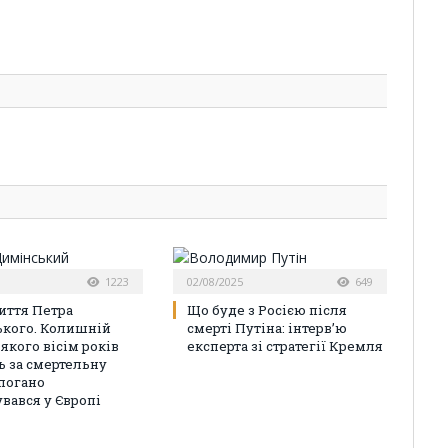
1223
02/08/2025
649
иття Петра
Що буде з Росією після
кого. Колишній
смерті Путіна: інтерв’ю
 якого вісім років
експерта зі стратегії Кремля
 за смертельну
погано
вався у Європі