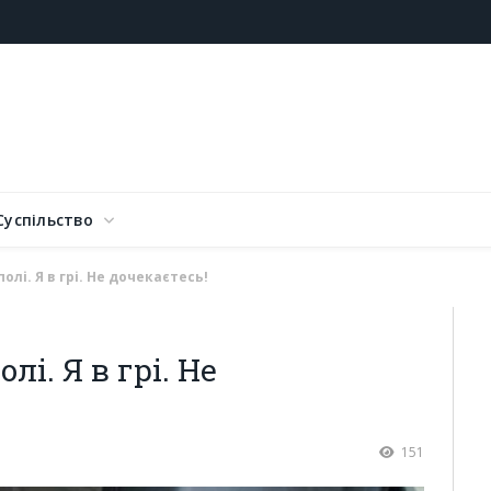
Суспільство
олі. Я в грі. Не дочекаєтесь!
лі. Я в грі. Не
151