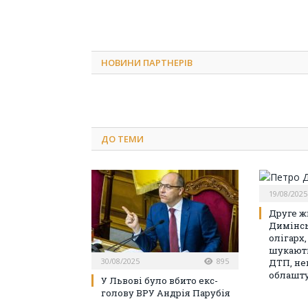
НОВИНИ ПАРТНЕРІВ
ДО
ТЕМИ
19/08/2025
Друге ж
Димінсь
олігарх,
шукають
30/08/2025
895
ДТП, не
облашту
У Львові було вбито екс-
голову ВРУ Андрія Парубія