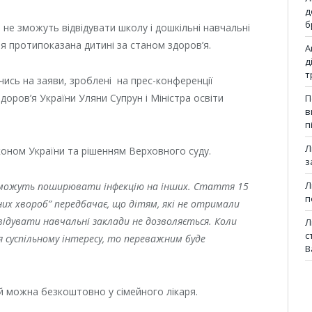
д
б
, не зможуть відвідувати школу і дошкільні навчальні
ція протипоказана дитині за станом здоров’я.
А
д
т
чись на заяви, зроблені на прес-конференції
оров’я України Уляни Супрун і Міністра освіти
П
в
п
Л
коном України та рішенням Верховного суду.
з
Л
и можуть поширювати інфекцію на інших. Стаття 15
п
йних хвороб” передбачає, що дітям, які не отримали
відувати навчальні заклади не дозволяється. Коли
Л
с
 суспільному інтересу, то переважним буде
В
й можна безкоштовно у сімейного лікаря.