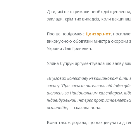
Діти, які не отримали необхідні щеплення
заклади, крім тих випадків, коли вакцина
Про це повідомляє
Цензор.нет
, посилаю
виконуючою обов’язки міністра охорони зд
України Лілії Гриневич.
Уляна Супрун аргументувала цю заяву за
«В умовах колективу невакциновані діт
закону “Про захист населення від інфекці
щеплень за Національним календарем, від
індивідуальний інтерес протиставляється
останній»
, – сказала вона.
Вона також додала, що вакцинувати діте