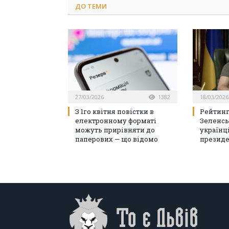
ДО
ТЕМИ
27/03/2026
1382
18/03/2026
З 1го квітня повістки в
Рейтинг
електронному форматі
Зеленсь
можуть прирівняти до
українц
паперових — що відомо
президе