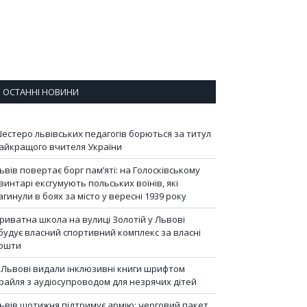
ОСТАННІ НОВИНИ
естеро львівських педагогів борються за титул
айкращого вчителя України
ьвів повертає борг пам’яті: на Голосківському
винтарі ексгумують польських воїнів, які
агинули в боях за місто у вересні 1939 року
риватна школа на вулиці Золотій у Львові
будує власний спортивний комплекс за власні
ошти
 Львові видали інклюзивні книги шрифтом
райля з аудіосупроводом для незрячих дітей
ьвів щотижня підтримує армію: черговий пакет