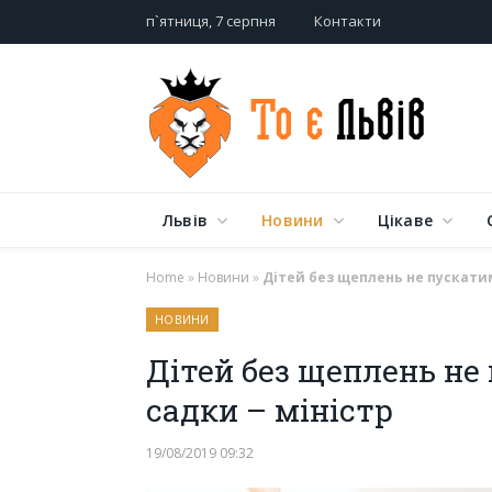
п`ятниця, 7 серпня
Контакти
Львів
Новини
Цікаве
Home
»
Новини
»
Дітей без щеплень не пускатим
НОВИНИ
Дітей без щеплень не
садки – міністр
19/08/2019 09:32