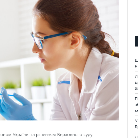
Ш
н
Л
ц
з
П
з
к
У
Б
коном України та рішенням Верховного суду.
Л