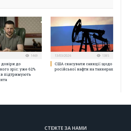
1469
13/03/2026
1385
 довіри до
США скасували санкції щодо
кого зріс: уже 62%
російської нафти на танкерах
ів підтримують
нта
СТЕЖТЕ ЗА НАМИ