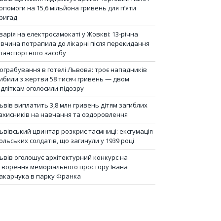
опомоги на 15,6 мільйона гривень для п’яти
ригад
варія на електросамокаті у Жовкві: 13-річна
івчина потрапила до лікарні після перекидання
ранспортного засобу
ограбування в готелі Львова: троє нападників
ибили з жертви 58 тисяч гривень — двом
ідліткам оголосили підозру
ьвів виплатить 3,8 млн гривень дітям загиблих
ахисників на навчання та оздоровлення
ьвівський цвинтар розкриє таємниці: ексгумація
ольських солдатів, що загинули у 1939 році
ьвів оголошує архітектурний конкурс на
творення меморіального простору Івана
акарчука в парку Франка