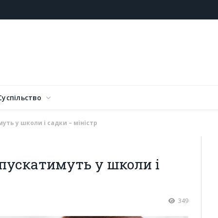
Суспільство
уть у школи і садки – міністр
 пускатимуть у школи і
349