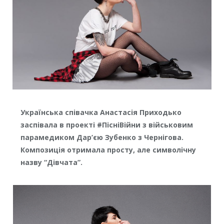
Українська співачка Анастасія Приходько
заспівала в проекті #ПісніВійни з військовим
парамедиком Дар’єю Зубенко з Чернігова.
Композиція отримала просту, але символічну
назву “Дівчата”.