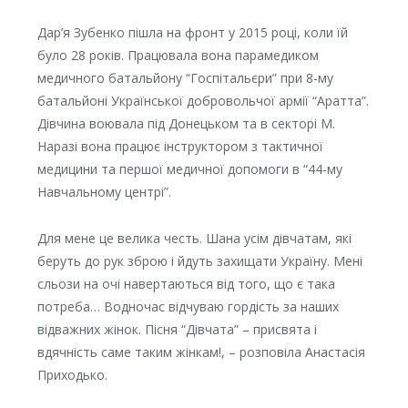
Дар’я Зубенко пішла на фронт у 2015 році, коли їй
було 28 років. Працювала вона парамедиком
медичного батальйону “Госпітальєри” при 8-му
батальйоні Української добровольчої армії “Аратта”.
Дівчина воювала під Донецьком та в секторі М.
Наразі вона працює інструктором з тактичної
медицини та першої медичної допомоги в “44-му
Навчальному центрі”.
Для мене це велика честь. Шана усім дівчатам, які
беруть до рук зброю і йдуть захищати Україну. Мені
сльози на очі навертаються від того, що є така
потреба… Водночас відчуваю гордість за наших
відважних жінок. Пісня “Дівчата” – присвята і
вдячність саме таким жінкам!, – розповіла Анастасія
Приходько.