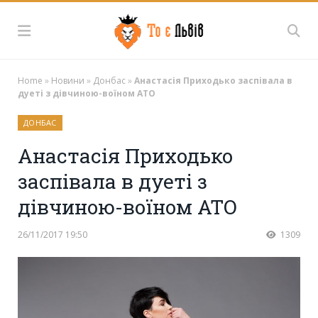
Home
»
Новини
»
Донбас
»
Анастасія Приходько заспівала в
дуеті з дівчиною-воїном АТО
ДОНБАС
Анастасія Приходько
заспівала в дуеті з
дівчиною-воїном АТО
26/11/2017 19:50
1309