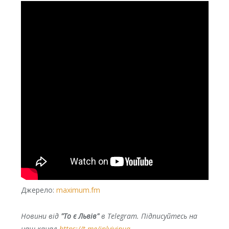
Джерело:
maximum.fm
Новини від
"То є Львів"
в Telegram. Підписуйтесь на
наш канал
https://t.me/inlvivinua
.