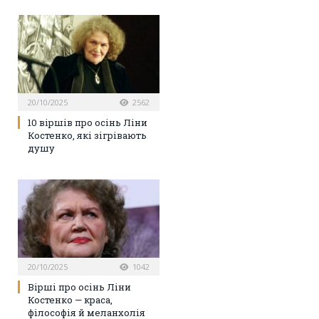
20/10/2025
2562
10 віршів про осінь Ліни
Костенко, які зігрівають
душу
20/10/2025
1042
Вірші про осінь Ліни
Костенко — краса,
філософія й меланхолія