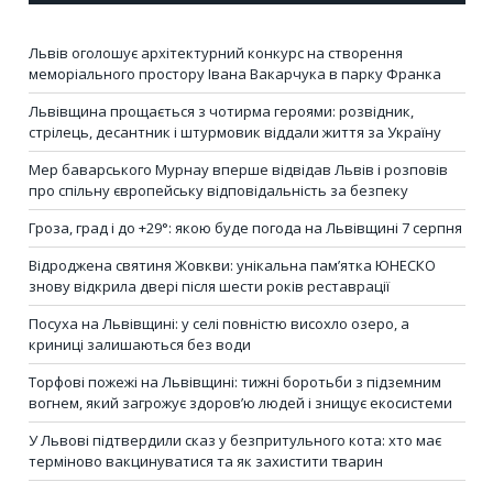
Львів оголошує архітектурний конкурс на створення
меморіального простору Івана Вакарчука в парку Франка
Львівщина прощається з чотирма героями: розвідник,
стрілець, десантник і штурмовик віддали життя за Україну
Мер баварського Мурнау вперше відвідав Львів і розповів
про спільну європейську відповідальність за безпеку
Гроза, град і до +29°: якою буде погода на Львівщині 7 серпня
Відроджена святиня Жовкви: унікальна пам’ятка ЮНЕСКО
знову відкрила двері після шести років реставрації
Посуха на Львівщині: у селі повністю висохло озеро, а
криниці залишаються без води
Торфові пожежі на Львівщині: тижні боротьби з підземним
вогнем, який загрожує здоров’ю людей і знищує екосистеми
У Львові підтвердили сказ у безпритульного кота: хто має
терміново вакцинуватися та як захистити тварин