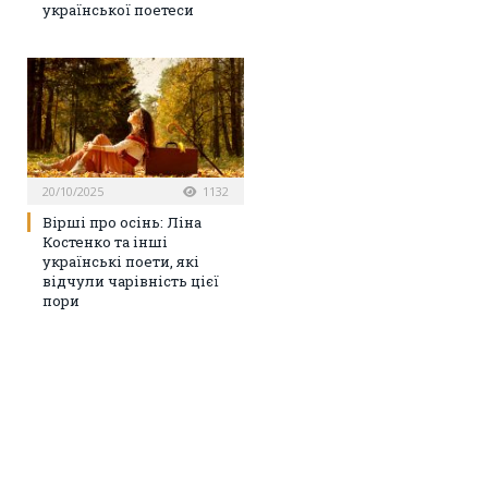
української поетеси
20/10/2025
1132
Вірші про осінь: Ліна
Костенко та інші
українські поети, які
відчули чарівність цієї
пори