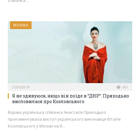
співачка…
МУЗИКА
25/05/2018
661
Я не здивуюся, якщо він поїде в “ДНР”: Приходько
висловилася про Козловського
Відома українська співачка Анастасія Приходько
прокоментувала виступ українського виконавця Віталія
Козловського у Москві на 9…