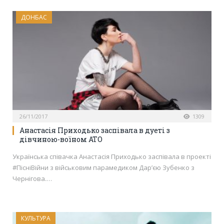
ДОНБАС
26/11/2017
1309
Анастасія Приходько заспівала в дуеті з
дівчиною-воїном АТО
Українська співачка Анастасія Приходько заспівала в проекті
#ПісніВійни з військовим парамедиком Дар’єю Зубенко з
Чернігова.…
КУЛЬТУРА