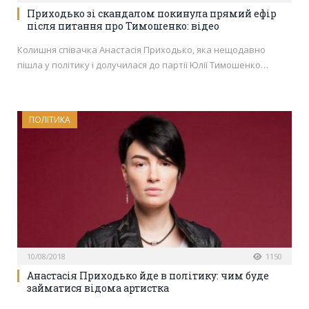
Приходько зі скандалом покинула прямий ефір
після питання про Тимошенко: відео
Колишня співачка Анастасія Приходько, яка нещодавно
пішла у політику і долучилася до партії Юлії Тимошенко…
ПОЛІТИКА
10/08/2018
1150
Анастасія Приходько йде в політику: чим буде
займатися відома артистка