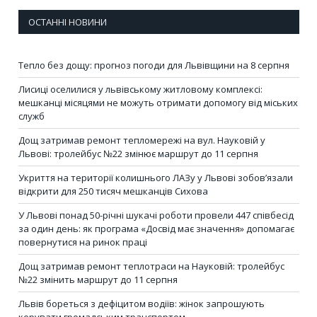
ОСТАННІ НОВИНИ
Тепло без дощу: прогноз погоди для Львівщини на 8 серпня
Лисиці оселилися у львівському житловому комплексі:
мешканці місяцями не можуть отримати допомогу від міських
служб
Дощ затримав ремонт тепломережі на вул. Науковій у
Львові: тролейбус №22 змінює маршрут до 11 серпня
Укриття на території колишнього ЛАЗу у Львові зобов’язали
відкрити для 250 тисяч мешканців Сихова
У Львові понад 50-річні шукачі роботи провели 447 співбесід
за один день: як програма «Досвід має значення» допомагає
повернутися на ринок праці
Дощ затримав ремонт теплотраси на Науковій: тролейбус
№22 змінить маршрут до 11 серпня
Львів бореться з дефіцитом водіїв: жінок запрошують
керувати громадським транспортом