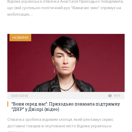
Відома українська співачка Анастасія Приходько повідомила,
що свій суспільно-політичний рух “Вимагаю змін” спрямує на
мобілізацію…
НОВИНИ
03/07/2018
1971
“Вони серед нас”: Приходько показала підтримку
“ДНР” у Дніпрі (відео)
Співачка зробила відомим хлопця, який рекламує сервіс
доставки товарів в окуповане місто Відома українська