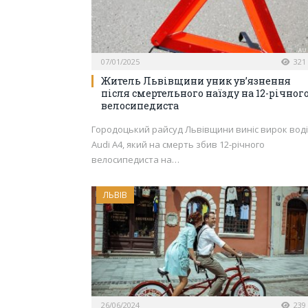
07/01/2025
321
Житель Львівщини уник ув’язнення
після смертельного наїзду на 12-річног
велосипедиста
Городоцький райсуд Львівщини виніс вирок вод
Audi А4, який на смерть збив 12-річного
велосипедиста на…
ЛЬВІВ
26/06/2024
239