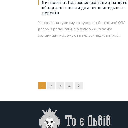
Які потяги Львівської залізниці мають
обладнані вагони для велосипедистів:
перелік
Управління туризму та курортів Львівської ОВА
разом з регіональною філією «Львівська
залізниця» інформують велосипедистів, які…
Next
1
2
3
4