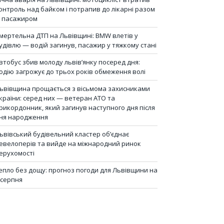
онтроль над байком і потрапив до лікарні разом
з пасажиром
мертельна ДТП на Львівщині: BMW влетів у
удівлю — водій загинув, пасажир у тяжкому стані
втобус збив молоду львів’янку посеред дня:
одію загрожує до трьох років обмеження волі
ьвівщина прощається з вісьмома захисниками
країни: серед них — ветеран АТО та
рикордонник, який загинув наступного дня після
ня народження
ьвівський будівельний кластер об’єднає
евелоперів та вийде на міжнародний ринок
ерухомості
епло без дощу: прогноз погоди для Львівщини на
 серпня