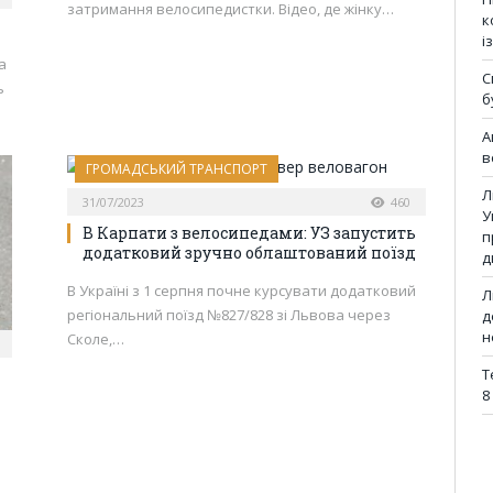
затримання велосипедистки. Відео, де жінку…
к
і
а
С
ь
б
А
в
ГРОМАДСЬКИЙ ТРАНСПОРТ
Л
31/07/2023
460
У
В Карпати з велосипедами: УЗ запустить
п
додатковий зручно облаштований поїзд
д
В Україні з 1 серпня почне курсувати додатковий
Л
регіональний поїзд №827/828 зі Львова через
д
н
Сколе,…
Т
8