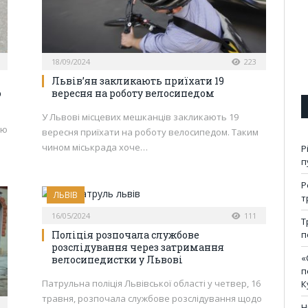
18/09/2024
223
Львів’ян закликають приїхати 19
о
вересня на роботу велосипедом
У Львові місцевих мешканців закликають 19
ію
вересня приїхати на роботу велосипедом. Таким
чином міськрада хоче…
Р
п
Р
ЛЬВІВ
т
16/05/2024
111
Т
Поліція розпочала службове
п
розслідування через затримання
«
велосипедистки у Львові
п
Патрульна поліція Львівської області у четвер, 16
К
травня, розпочала службове розслідування щодо
Н