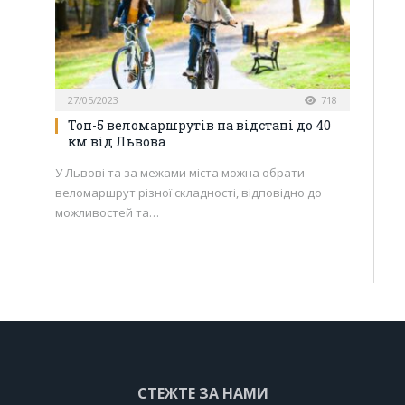
27/05/2023
718
Топ-5 веломаршрутів на відстані до 40
км від Львова
У Львові та за межами міста можна обрати
веломаршрут різної складності, відповідно до
можливостей та…
СТЕЖТЕ ЗА НАМИ