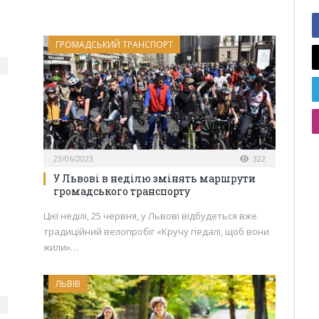
ГРОМАДСЬКИЙ ТРАНСПОРТ
23/06/2023
322
У Львові в неділю змінять маршрути
громадського транспорту
Цієї неділі, 25 червня, у Львові відбудеться вже
традиційний велопробіг «Кручу педалі, щоб вони
жили»…
ЛЬВІВ