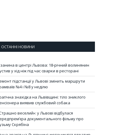
ОСТАННІ НОВИНИ
ізанина в центрі Львова: 18-річний волинянин
устив у хід ніж під час сварки в ресторані
емонт підстанції у Львові змінить маршрути
рамваїв №4 і №8 у неділю
рагічна знахідка на Львівщині: тіло зниклого
енсіонера виявив службовий собака
Страшно веселий»: у Львові відбулася
ередпрем’єра документального фільму про
узьму Скрябіна
ічна аварія на Львівщині: мотоцикліст втратив