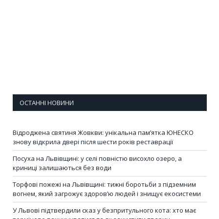
ОСТАННІ НОВИНИ
Відроджена святиня Жовкви: унікальна пам’ятка ЮНЕСКО
знову відкрила двері після шести років реставрації
Посуха на Львівщині: у селі повністю висохло озеро, а
криниці залишаються без води
Торфові пожежі на Львівщині: тижні боротьби з підземним
вогнем, який загрожує здоров’ю людей і знищує екосистеми
У Львові підтвердили сказ у безпритульного кота: хто має