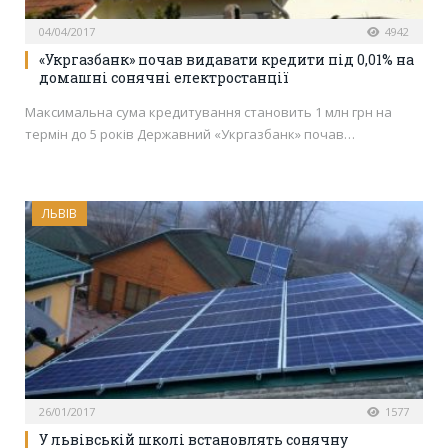
04/04/2017
4942
«Укргазбанк» почав видавати кредити під 0,01% на
домашні сонячні електростанції
Максимальна сума кредитування становить 1 млн грн на
термін до 5 років Державний «Укргазбанк» почав…
ЛЬВІВ
26/01/2017
1577
У львівській школі встановлять сонячну