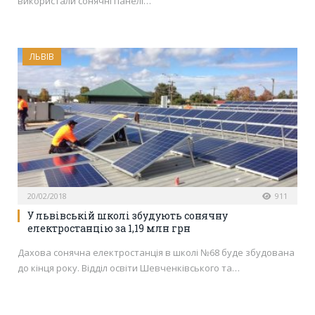
використали сонячні панелі…
ЛЬВІВ
20/02/2018
911
У львівській школі збудують сонячну
електростанцію за 1,19 млн грн
Дахова сонячна електростанція в школі №68 буде збудована
до кінця року. Відділ освіти Шевченківського та…