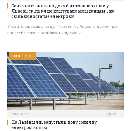
Сонячна станція на даху багатоповерхівки у
Львові: скільки це коштувало мешканцям і на
скільки вистачає електрики
У багатоповерхівці на вул. Торф’яній у Львові від сонячних
панелей не лише освітлюють під’їзди, а…
ЕКОНОМІКА
20/01/2023
1113
На Львівщині запустили нову сонячну
електростанцію