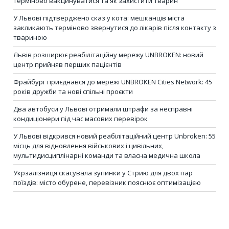
терміново вакцинуватися та як захистити тварин
У Львові підтверджено сказ у кота: мешканців міста
закликають терміново звернутися до лікарів після контакту з
твариною
Львів розширює реабілітаційну мережу UNBROKEN: новий
центр прийняв перших пацієнтів
Фрайбург приєднався до мережі UNBROKEN Cities Network: 45
років дружби та нові спільні проєкти
Два автобуси у Львові отримали штрафи за несправні
кондиціонери під час масових перевірок
У Львові відкрився новий реабілітаційний центр Unbroken: 55
місць для відновлення військових і цивільних,
мультидисциплінарні команди та власна медична школа
Укрзалізниця скасувала зупинки у Стрию для двох пар
поїздів: місто обурене, перевізник пояснює оптимізацією