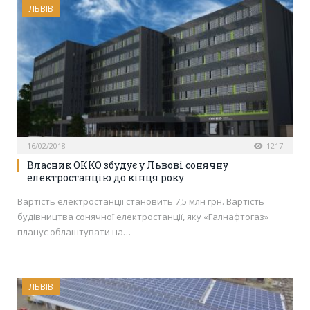
ЛЬВІВ
16/02/2018
1217
Власник ОККО збудує у Львові сонячну
електростанцію до кінця року
Вартість електростанції становить 7,5 млн грн. Вартість
будівництва сонячної електростанції, яку «Галнафтогаз»
планує облаштувати на…
ЛЬВІВ