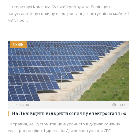
На території Кам’янка-Бузької громади на Львівщині
запустили нову сонячну електростанцію, потужністю майже 1
мВт. Про…
ЛЬВІВ
10/05/2018
1112
На Львівщині відкрили сонячну електростанцію
10 травня, на Пустомитівщині урочисто відкрили сонячну
електростанцію «Щирець-1». Для облаштування СЕС