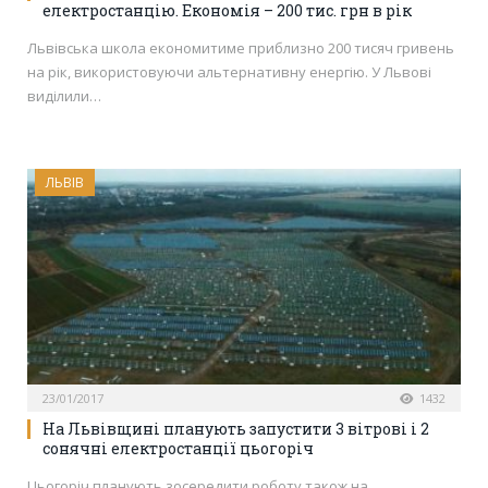
електростанцію. Економія – 200 тис. грн в рік
Львівська школа економитиме приблизно 200 тисяч гривень
на рік, використовуючи альтернативну енергію. У Львові
виділили…
ЛЬВІВ
23/01/2017
1432
На Львівщині планують запустити 3 вітрові і 2
сонячні електростанції цьогоріч
Цьогоріч планують зосередити роботу також на