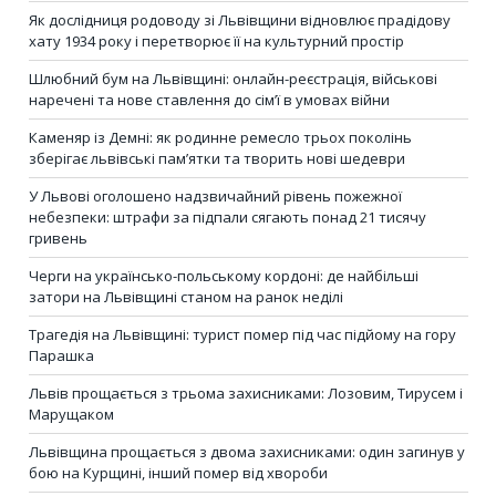
Як дослідниця родоводу зі Львівщини відновлює прадідову
хату 1934 року і перетворює її на культурний простір
Шлюбний бум на Львівщині: онлайн-реєстрація, військові
наречені та нове ставлення до сім’ї в умовах війни
Каменяр із Демні: як родинне ремесло трьох поколінь
зберігає львівські пам’ятки та творить нові шедеври
У Львові оголошено надзвичайний рівень пожежної
небезпеки: штрафи за підпали сягають понад 21 тисячу
гривень
Черги на українсько-польському кордоні: де найбільші
затори на Львівщині станом на ранок неділі
Трагедія на Львівщині: турист помер під час підйому на гору
Парашка
Львів прощається з трьома захисниками: Лозовим, Тирусем і
Марущаком
Львівщина прощається з двома захисниками: один загинув у
бою на Курщині, інший помер від хвороби