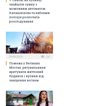
У Львові на зупинці
знайшли сумку з
можливим автоматом
Калашнікова та набоями:
поліція розпочала
розслідування
09/08/2026
126
Пожежа у Великих
Мостах: рятувальники
врятували житловий
будинок і вулики від
знищення вогнем