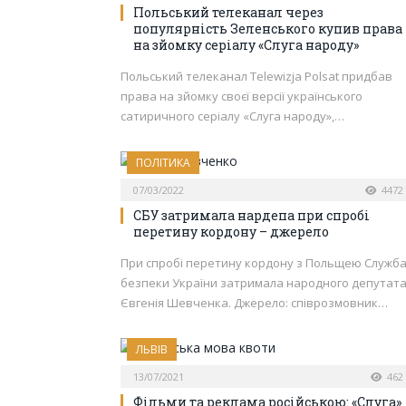
Польський телеканал через
популярність Зеленського купив права
на зйомку серіалу «Слуга народу»
Польський телеканал Telewizja Polsat придбав
права на зйомку своєї версії українського
сатиричного серіалу «Слуга народу»,…
ПОЛІТИКА
07/03/2022
4472
СБУ затримала нардепа при спробі
перетину кордону – джерело
При спробі перетину кордону з Польщею Служб
безпеки України затримала народного депутат
Євгенія Шевченка. Джерело: співрозмовник…
ЛЬВІВ
13/07/2021
462
Фільми та реклама російською: «Слуга»