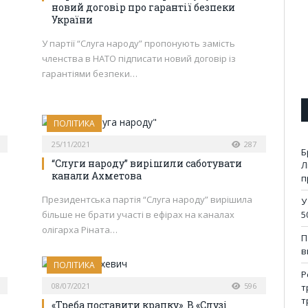
новий договір про гарантії безпеки
України
У партії “Слуга народу” пропонують замість
членства в НАТО підписати новий договір із
гарантіями безпеки…
ПОЛІТИКА
25/11/2021
287
Б
“Слуги народу” вирішили саботувати
Л
канали Ахметова
п
а
Президентська партія “Слуга народу” вирішила
У
а
більше не брати участі в ефірах на каналах
5
олігарха Ріната…
П
в
ПОЛІТИКА
Р
08/07/2021
596
т
т
«Треба поставити крапку». В «Слузі