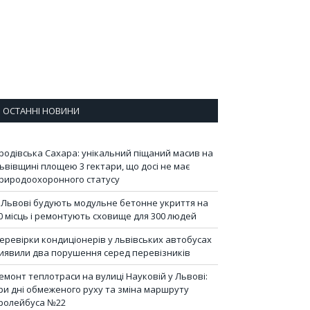
ОСТАННІ НОВИНИ
родівська Сахара: унікальний піщаний масив на
ьвівщині площею 3 гектари, що досі не має
риродоохоронного статусу
 Львові будують модульне бетонне укриття на
0 місць і ремонтують сховище для 300 людей
еревірки кондиціонерів у львівських автобусах
иявили два порушення серед перевізників
емонт теплотраси на вулиці Науковій у Львові:
ри дні обмеженого руху та зміна маршруту
ролейбуса №22