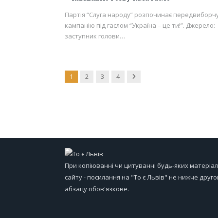
Партія “Слуга народу” розпочинає передвиборч
кампанію під гаслом “Україна – це ти!”. Джерело:
заступник голови…
Next
1
2
3
4
При копіюванні чи цитуванні будь-яких матеріал
сайту - посилання на "То є Львів" не нижче друго
абзацу обов'язкове.