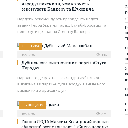
народу» пояснили, чому хочуть
З
героїзувати Бандеру та Шухевича
р
д
Нардепи рекомендують президенту надати
звання Героя України Тарасу Бульбі-Боровцю та
Р
повернути це звання Степану Бандері,…
з
т
ПОЛІТИКА
С
т
15/03/2021
146
з
Дубінського виключили з партії «Слуга
Народу»
У
к
Народного депутата Олександра Дубінського
в
виключили з партії «Слуга Народу». Раніше його
С
виключили з фракції «слуг»…
к
П
ЛЬВІВЩИНА
п
16/06/2020
278
Голова ЛОДА Максим Козицький очолив
обласний осередок партії «Слуга народу»