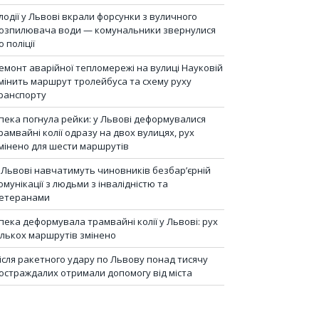
лодії у Львові вкрали форсунки з вуличного
озпилювача води — комунальники звернулися
о поліції
емонт аварійної тепломережі на вулиці Науковій
мінить маршрут тролейбуса та схему руху
ранспорту
пека погнула рейки: у Львові деформувалися
рамвайні колії одразу на двох вулицях, рух
мінено для шести маршрутів
 Львові навчатимуть чиновників безбар’єрній
омунікації з людьми з інвалідністю та
етеранами
пека деформувала трамвайні колії у Львові: рух
ількох маршрутів змінено
ісля ракетного удару по Львову понад тисячу
остраждалих отримали допомогу від міста