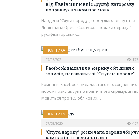
від Львівщини вніс «русифікаторську
поправку» в закон про мову
Нардепи “Слуги народу”, серед яких і депутат з
Львівщини Орест Саламаха, подали одразу 4
русифікаторських…
ПОЛІТИКА
07/05/2021
177
Facebook видалила мережу облікових
записів, пов’язаних зі “Слугою народу”
Компанія Facebook видалила зі своїх соціальних
мереж низку акаунтів політичного спрямування.
Мовиться про 105 облікових…
ПОЛІТИКА
07/08/2020
457
“Слуга народу” розпочала передвиборчу
кампанію і озвучила гасло