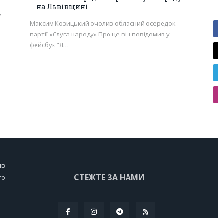
на Львівщині
у
Максим Козицький очолив обласний осередок
партії «Слуга народу» Про це він повідомив у
фейсбук “Я…
ів
СТЕЖТЕ ЗА НАМИ
го