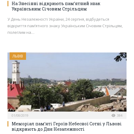
На Знесінні відкриють пам’ятний знак
Українським Січовим Стрільцям
У День Незалежності України, 24 серпня, відбудеться
відкриття пам’ятного знаку Українським Січовим Стрільцям,
полеглим на…
ЛЬВІВ
01/08/2019
384
Меморіал пам’яті Героїв Небесної Сотні у Львові
відкриють до Дня Незалежності