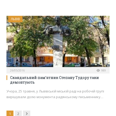
ЛЬВІВ
26/05/2016
989
Скандальний пам’ятник Степану Тудору таки
демонтують
Учора, 25 травня, у Львівській міській раді на робочій групі
вирішували долю монумента радянському письменнику…
Next
1
2