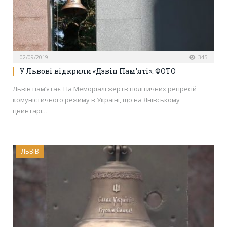
02/09/2019
345
У Львові відкрили «Дзвін Пам’яті». ФОТО
Львів пам’ятає. На Меморіалі жертв політичних репресій
комуністичного режиму в Україні, що на Янівському
цвинтарі…
ЛЬВІВ