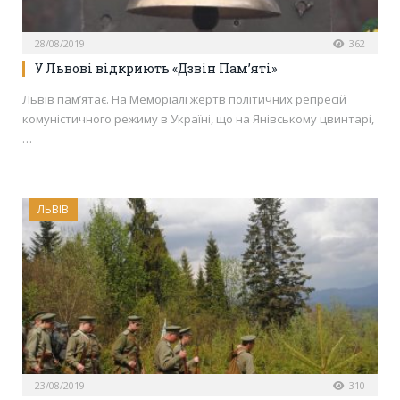
28/08/2019
362
У Львові відкриють «Дзвін Пам’яті»
Львів пам’ятає. На Меморіалі жертв політичних репресій
комуністичного режиму в Україні, що на Янівському цвинтарі,
…
ЛЬВІВ
23/08/2019
310