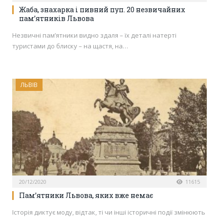
Жаба, знахарка і пивний пуп. 20 незвичайних
пам’ятників Львова
Незвичні пам’ятники видно здаля – їх деталі натерті
туристами до блиску – на щастя, на…
ЛЬВІВ
20/12/2020
11615
Пам’ятники Львова, яких вже немає
Історія диктує моду, відтак, ті чи інші історичні події змінюють