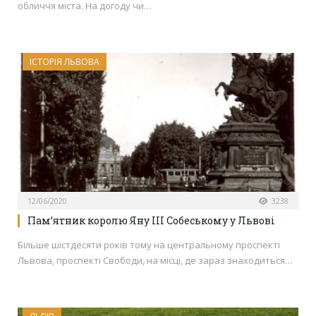
обличчя міста. На догоду чи…
ІСТОРІЯ ЛЬВОВА
12/06/2020
3238
Пам’ятник королю Яну III Собеському у Львові
Більше шістдесяти років тому на центральному проспекті
Львова, проспекті Свободи, на місці, де зараз знаходиться…