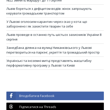
№22 змінить маршрут до 11 серпня
Львів бореться з дефіцитом водіїв: жінок запрошують
керувати громадським транспортом
У Львові оголосили карантин через сказ у кота: що
заборонено і як захистити тварин та себе
Львів проведе в останню путь шістьох захисників України 8
серпня
Занедбана ділянка на вулиці Нижанківського у Львові
перетвориться на паркінг, укриття та громадський простір
Українські та іноземні митці представлять масштабну
перформативну програму у Львові та Києві
Вподобати в Facebook
Підписатися на Threads