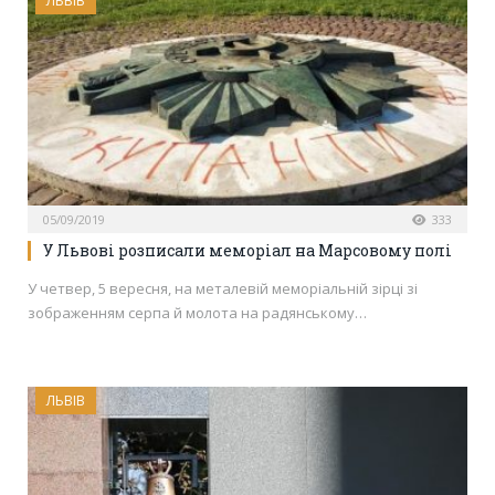
ЛЬВІВ
05/09/2019
333
У Львові розписали меморіал на Марсовому полі
У четвер, 5 вересня, на металевій меморіальній зірці зі
зображенням серпа й молота на радянському…
ЛЬВІВ