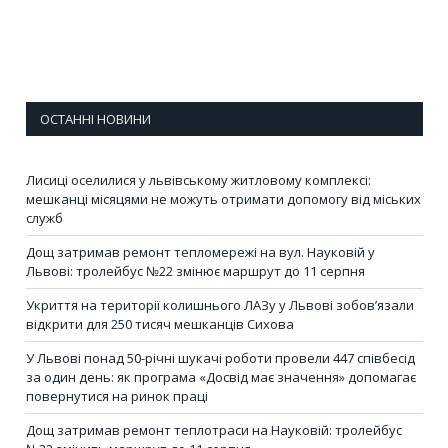
ОСТАННІ НОВИНИ
Лисиці оселилися у львівському житловому комплексі:
мешканці місяцями не можуть отримати допомогу від міських
служб
Дощ затримав ремонт тепломережі на вул. Науковій у
Львові: тролейбус №22 змінює маршрут до 11 серпня
Укриття на території колишнього ЛАЗу у Львові зобов’язали
відкрити для 250 тисяч мешканців Сихова
У Львові понад 50-річні шукачі роботи провели 447 співбесід
за один день: як програма «Досвід має значення» допомагає
повернутися на ринок праці
Дощ затримав ремонт теплотраси на Науковій: тролейбус