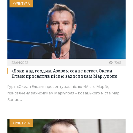
КУЛЬТУРА
22/04/2022
7061
«Доки над гордим Азовом сонце встає». Океан
Ельзи присвятив пісню захисникам Маріуполя
Гурт «Океан Ельзи» презентував пісню «Місто Марії»,
присвячену захисникам Маріуполя – козацького міста Марії.
Запис…
КУЛЬТУРА