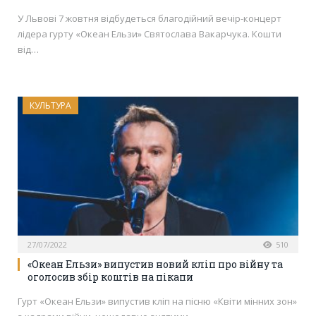
У Львові 7 жовтня відбудеться благодійний вечір-концерт
лідера гурту «Океан Ельзи» Святослава Вакарчука. Кошти
від…
КУЛЬТУРА
27/07/2022
510
«Океан Ельзи» випустив новий кліп про війну та
оголосив збір коштів на пікапи
Гурт «Океан Ельзи» випустив кліп на пісню «Квіти мінних зон»