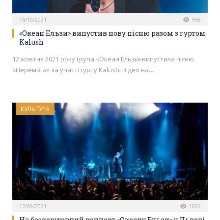
16/10/2021
968
«Океан Ельзи» випустив нову пісню разом з гуртом
Kalush
12 жовтня 2021 року група «Океан Ельзи»випустила пісню
«Перемога» за участі гурту Kalush. Відео на…
КУЛЬТУРА
17/09/2021
1032
На безкоштовний концерт «Океану Ельзи» у Львові