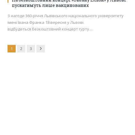
пускатимуть лише вакцинованих
З нагоди 360-річчя Львівського національного університету
імені Івана Франка 18 вересня у Львові
відбудеться безкоштовний концерт гурту…
Next
1
2
3