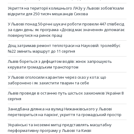
Укриття на території колишнього ЛАЗу у Львові зобов’язали
відкрити для 250 тисяч мешканців Сихова
У Львові понад 50-річні шукачі роботи провели 447 співбесід
за один день: як програма «Досвід має значення» допомагає
повернутися на ринок праці
Дощ затримав ремонт теплотраси на Науковій: тролейбус
№22 змінить маршрут до 11 серпня
Львів бореться з дефіцитом водіїв: жінок запрошують
керувати громадським транспортом
У Львові оголосили карантин через сказ у кота: що
заборонено і як захистити тварин та себе
Львів проведе в останню путь шістьох захисників України 8
серпня
Занедбана ділянка на вулиці Нижанківського у Львові
перетвориться на паркінг, укриття та громадський простір
Українські та іноземні митці представлять масштабну
перформативну програму у Львові та Києві