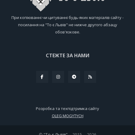
При копіюванні чи цитуванні будь-яких матеріалів сайту -
посилання на "То є Львів" не нижче другого абзацу
обов'язкове.
СТЕЖТЕ ЗА НАМИ
Розробка та техпідтримка сайту
OLEG MOGYTYCH
©
“То є Львів”
– 2015 – 2026