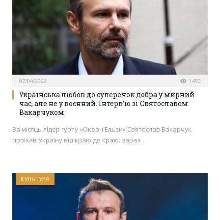
07/04/2022
1490
Українська любов до суперечок добра у мирний
час, але не у воєнний. Інтерв’ю зі Святославом
Вакарчуком
За місяць лідер гурту «Океан Ельзи» Святослав Вакарчук
проїхав Україну від краю до краю: зараз…
КУЛЬТУРА