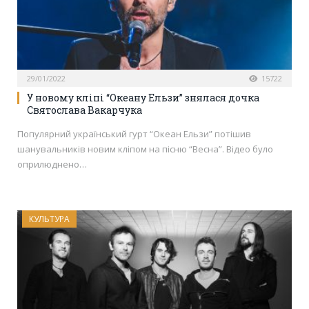
29/01/2022
15722
У новому кліпі “Океану Ельзи” знялася дочка
Святослава Вакарчука
Популярний український гурт “Океан Ельзи” потішив
шанувальників новим кліпом на пісню “Весна”. Відео було
оприлюднено…
КУЛЬТУРА