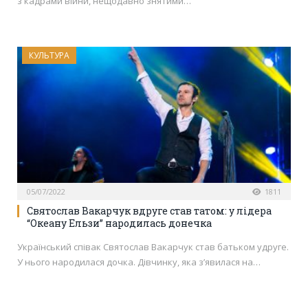
з кадрами війни, нещодавно знятими…
КУЛЬТУРА
05/07/2022
1811
Святослав Вакарчук вдруге став татом: у лідера
“Океану Ельзи” народилась донечка
Український співак Святослав Вакарчук став батьком удруге.
У нього народилася дочка. Дівчинку, яка з’явилася на…