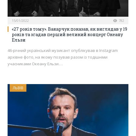
15/01/2022
782
«27 років тому». Вакарчук показав, як виглядав у 19
років та згадав перший великий концерт Океану
Ельзи
46-річний український музикант опублікував в Instagram
архівне фото, на якому позував разом із тодішніми
учасниками Океану Ельзи.…
ЛЬВІВ