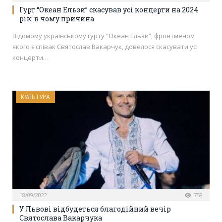
Гурт “Океан Ельзи” скасував усі концерти на 2024
рік: в чому причина
Відомому українському гурту “Океан Ельзи”, фронтменом
якого є співак Святослав Вакарчук, довелося скасувати усі
концерти…
КУЛЬТУРА
18/09/2022
758
У Львові відбудеться благодійний вечір
Святослава Вакарчука