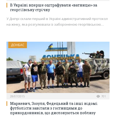
В Україні вперше оштрафували «ватницю» за
георгіївську стрічку
У Дніпрі склали перший в Україні адміністративний протокол
на жінку, яка розгулювала із забороненою георгіївською…
ДОНБАС
28/07/2015
701
Маркевич, Зозуля, Федецький та інші відомі
футболісти завітали з гостинцями до
прикордонників, що дислокуються поблизу