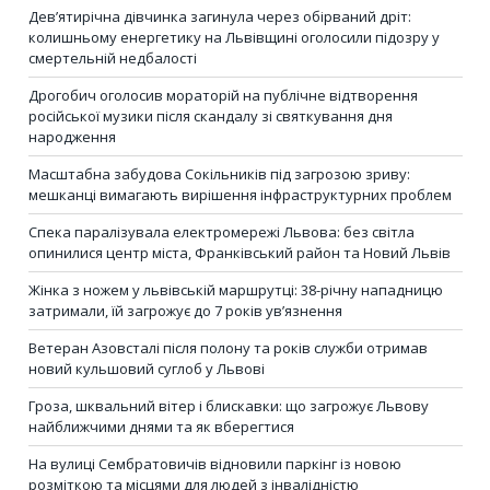
Дев’ятирічна дівчинка загинула через обірваний дріт:
колишньому енергетику на Львівщині оголосили підозру у
смертельній недбалості
Дрогобич оголосив мораторій на публічне відтворення
російської музики після скандалу зі святкування дня
народження
Масштабна забудова Сокільників під загрозою зриву:
мешканці вимагають вирішення інфраструктурних проблем
Спека паралізувала електромережі Львова: без світла
опинилися центр міста, Франківський район та Новий Львів
Жінка з ножем у львівській маршрутці: 38-річну нападницю
затримали, їй загрожує до 7 років ув’язнення
Ветеран Азовсталі після полону та років служби отримав
новий кульшовий суглоб у Львові
Гроза, шквальний вітер і блискавки: що загрожує Львову
найближчими днями та як вберегтися
На вулиці Сембратовичів відновили паркінг із новою
розміткою та місцями для людей з інвалідністю