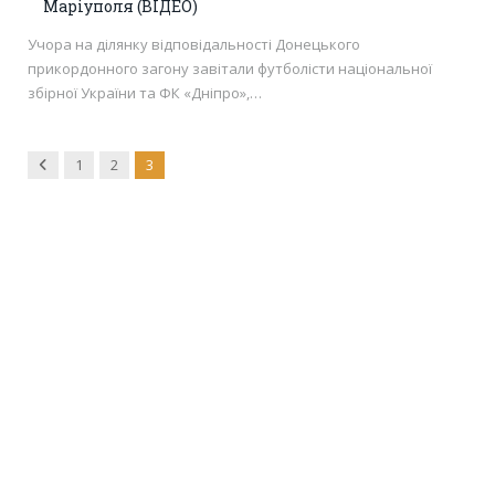
Маріуполя (ВІДЕО)
Учора на ділянку відповідальності Донецького
прикордонного загону завітали футболісти національної
збірної України та ФК «Дніпро»,…
Previous
1
2
3