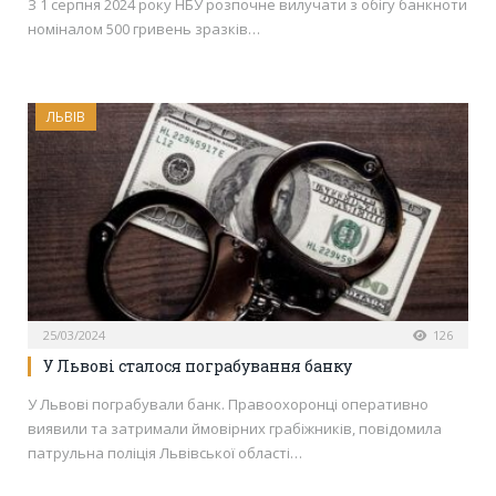
З 1 серпня 2024 року НБУ розпочне вилучати з обігу банкноти
номіналом 500 гривень зразків…
ЛЬВІВ
25/03/2024
126
У Львові сталося пограбування банку
У Львові пограбували банк. Правоохоронці оперативно
виявили та затримали ймовірних грабіжників, повідомила
патрульна поліція Львівської області…