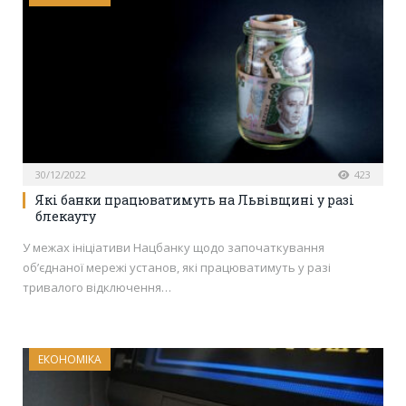
30/12/2022
423
Які банки працюватимуть на Львівщині у разі
блекауту
У межах ініціативи Нацбанку щодо започаткування
об’єднаної мережі установ, які працюватимуть у разі
тривалого відключення…
ЕКОНОМІКА