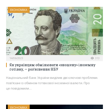
ЕКОНОМІКА
14/06/2023
313
Як українцям обмінювати «зношену» іноземну
готівку, — роз’яснення НБУ
Національний банк України виділив дві ключові проблеми.
пов’язані із обміном готівкової іноземної валюти. Про
це повідомили…
ЕКОНОМІКА