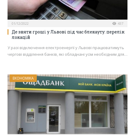
01/12/2022
437
Де зняти гроші у Львові під час блекауту: перелік
локацій
У разі відключення електроенергії у Львові працюватимуть
чергові відділення банків, які обладнані усім необхідним для…
ЕКОНОМІКА