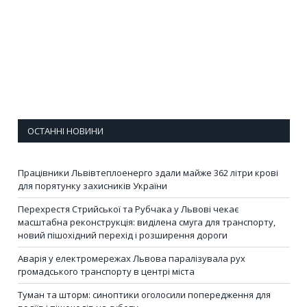
ОСТАННІ НОВИНИ
Працівники Львівтеплоенерго здали майже 362 літри крові
для порятунку захисників України
Перехрестя Стрийської та Рубчака у Львові чекає
масштабна реконструкція: виділена смуга для транспорту,
новий пішохідний перехід і розширення дороги
Аварія у електромережах Львова паралізувала рух
громадського транспорту в центрі міста
Туман та шторм: синоптики оголосили попередження для