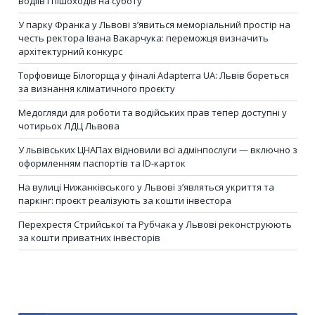
водіїв і пішоходів на суботу
У парку Франка у Львові з’явиться меморіальний простір на
честь ректора Івана Вакарчука: переможця визначить
архітектурний конкурс
Торфовище Білогорща у фіналі Adapterra UA: Львів бореться
за визнання кліматичного проєкту
Медогляди для роботи та водійських прав тепер доступні у
чотирьох ЛДЦ Львова
У львівських ЦНАПах відновили всі адмінпослуги — включно з
оформленням паспортів та ID-карток
На вулиці Нижанківського у Львові з’являться укриття та
паркінг: проєкт реалізують за кошти інвестора
Перехрестя Стрийської та Рубчака у Львові реконструюють
за кошти приватних інвесторів