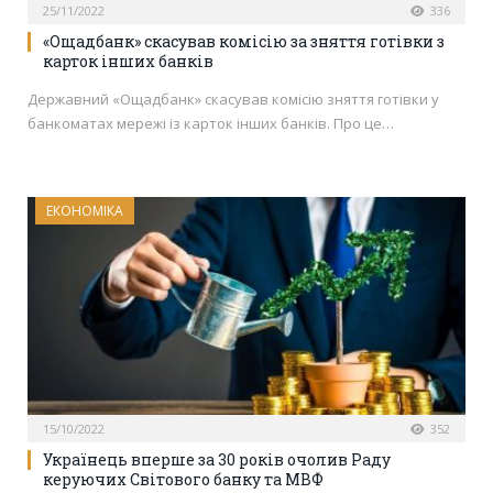
25/11/2022
336
«Ощадбанк» скасував комісію за зняття готівки з
карток інших банків
Державний «Ощадбанк» скасував комісію зняття готівки у
банкоматах мережі із карток інших банків. Про це…
ЕКОНОМІКА
15/10/2022
352
Українець вперше за 30 років очолив Раду
керуючих Світового банку та МВФ