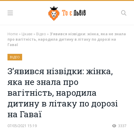
Home
»
Цікаве
»
Відео
»
З’явився нізвідки: жінка, яка не знала
про вагітність, народила дитину в літаку по дорозі на
Гаваї
ВІДЕО
З’явився нізвідки: жінка,
яка не знала про
вагітність, народила
дитину в літаку по дорозі
на Гаваї
07/05/2021 15:19
3337