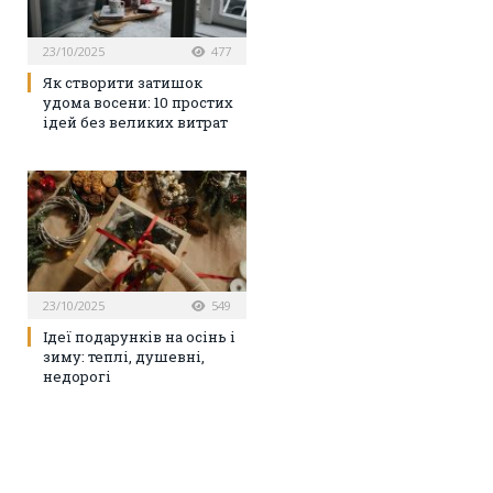
23/10/2025
477
Як створити затишок
удома восени: 10 простих
ідей без великих витрат
23/10/2025
549
Ідеї подарунків на осінь і
зиму: теплі, душевні,
недорогі