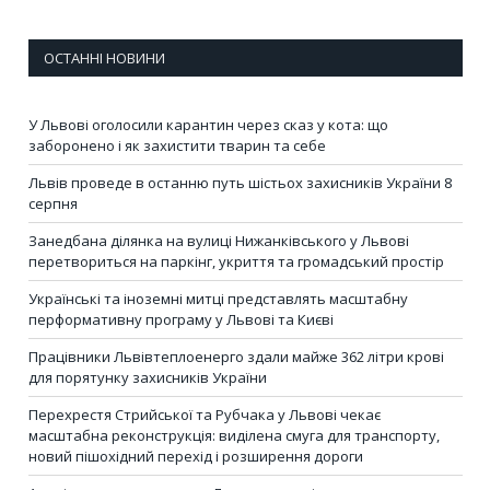
ОСТАННІ НОВИНИ
У Львові оголосили карантин через сказ у кота: що
заборонено і як захистити тварин та себе
Львів проведе в останню путь шістьох захисників України 8
серпня
Занедбана ділянка на вулиці Нижанківського у Львові
перетвориться на паркінг, укриття та громадський простір
Українські та іноземні митці представлять масштабну
перформативну програму у Львові та Києві
Працівники Львівтеплоенерго здали майже 362 літри крові
для порятунку захисників України
Перехрестя Стрийської та Рубчака у Львові чекає
масштабна реконструкція: виділена смуга для транспорту,
новий пішохідний перехід і розширення дороги