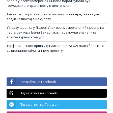
Аварія у електромережах Львова паралізувала рух
громадського транспорту в центрі міста
Туман та шторм: синоптики оголосили попередження для
водіїв і пішоходів на суботу
У парку Франка у Львові з’явиться меморіальний простір на
честь ректора Івана Вакарчука: переможця визначить
архітектурний конкурс
Торфовище Білогорща у фіналі Adapterra UA: Львів бореться
за визнання кліматичного проєкту
Вподобати в Facebook
Підписатися на Threads
Підписатися на Telegram