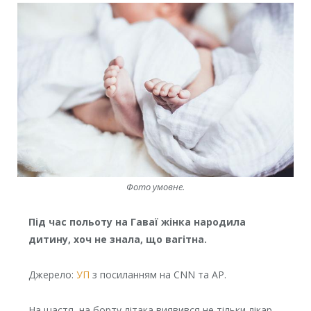
Фото умовне.
Під час польоту на Гаваї жінка народила
дитину, хоч не знала, що вагітна.
Джерело:
УП
з посиланням на CNN та AP.
На щастя, на борту літака виявився не тільки лікар,