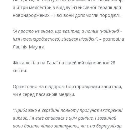
а й три медсестри з відділу інтенсивної терапії для
новонароджених – і всі вони допомогли породіллі.
“Я просто не знала, що вагітна, а потім (Раймонд –
ім’я новонародженого) з’явився нізвідки”, –
розповіла
Лавінія Маунга.
Жінка летіла на Гаваї на сімейний відпочинок 28
квітня.
Орієнтовно на півдорозі бортпровідники запитали,
чи є серед пасажирів медики.
“Приблизно в середині польоту пролунав екстрений
виклик, і я вже стикався з цим раніше, і зазвичай
вони досить чітко запитують, чи є на борту лікар.