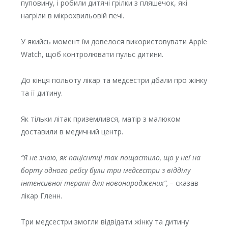
пуповину, і робили дитячі грілки з пляшечок, які
нагріли в мікрохвильовій печі.
У якийсь момент їм довелося використовувати Apple
Watch, щоб контролювати пульс дитини.
До кінця польоту лікар та медсестри дбали про жінку
та її дитину.
Як тільки літак приземлився, матір з малюком
доставили в медичний центр.
“Я не знаю, як пацієнтці так пощастило, що у неї на
борту одного рейсу були три медсестри з відділу
інтенсивної терапії для новонароджених”, –
сказав
лікар Гленн.
Три медсестри змогли відвідати жінку та дитину