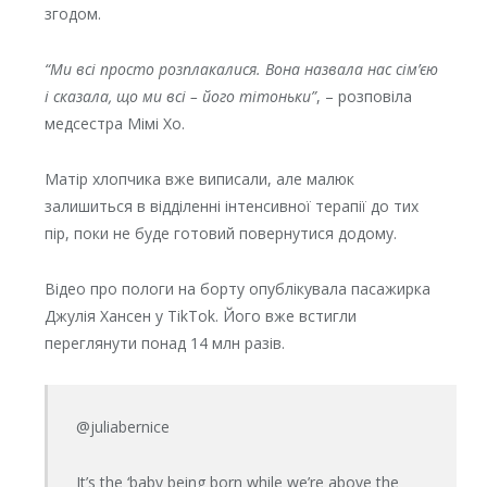
згодом.
“Ми всі просто розплакалися. Вона назвала нас сім’єю
і сказала, що ми всі – його тітоньки”
, – розповіла
медсестра Мімі Хо.
Матір хлопчика вже виписали, але малюк
залишиться в відділенні інтенсивної терапії до тих
пір, поки не буде готовий повернутися додому.
Відео про пологи на борту опублікувала пасажирка
Джулія Хансен у TikTok. Його вже встигли
переглянути понад 14 млн разів.
@juliabernice
It’s the ‘baby being born while we’re above the