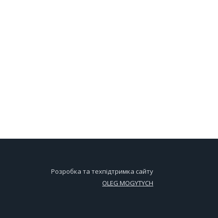
Розробка та техпідтримка сайту
OLEG MOGYTYCH