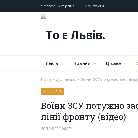
Четвер, 6 серпня
Контакти
Львів
Новини
Цікаве
Home
»
Суспільство
»
Воїни ЗСУ потужно заспівал
КУЛЬТУРА
Воїни ЗСУ потужно за
лінії фронту (відео)
26/12/2022 06:27