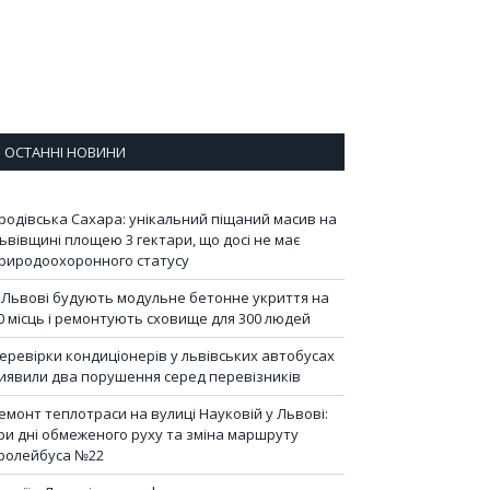
ОСТАННІ НОВИНИ
родівська Сахара: унікальний піщаний масив на
ьвівщині площею 3 гектари, що досі не має
риродоохоронного статусу
 Львові будують модульне бетонне укриття на
0 місць і ремонтують сховище для 300 людей
еревірки кондиціонерів у львівських автобусах
иявили два порушення серед перевізників
емонт теплотраси на вулиці Науковій у Львові:
ри дні обмеженого руху та зміна маршруту
ролейбуса №22