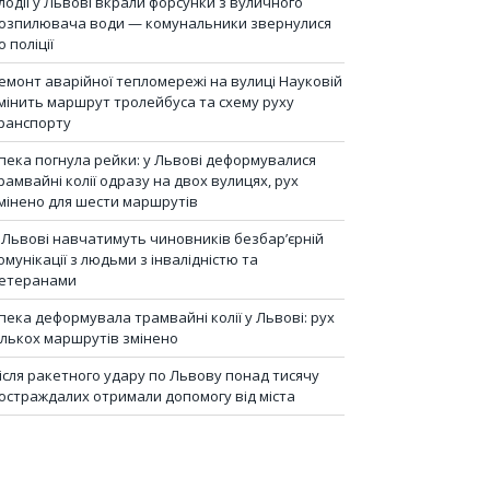
лодії у Львові вкрали форсунки з вуличного
озпилювача води — комунальники звернулися
о поліції
емонт аварійної тепломережі на вулиці Науковій
мінить маршрут тролейбуса та схему руху
ранспорту
пека погнула рейки: у Львові деформувалися
рамвайні колії одразу на двох вулицях, рух
мінено для шести маршрутів
 Львові навчатимуть чиновників безбар’єрній
омунікації з людьми з інвалідністю та
етеранами
пека деформувала трамвайні колії у Львові: рух
ількох маршрутів змінено
ісля ракетного удару по Львову понад тисячу
остраждалих отримали допомогу від міста