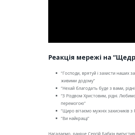
Реакція мережі на “Щедри
“Господи, врятуй і захисти наших за
живими додому”
“Нехай благодать буде з вами, рідні
“З Різдвом Христовим, рідні. Люби
перемогою”
“Щиро вітаємо мужніх захисників з 
“Ви найкращі”
Нагадаємо, раніше Сергій Бабкін випустив 