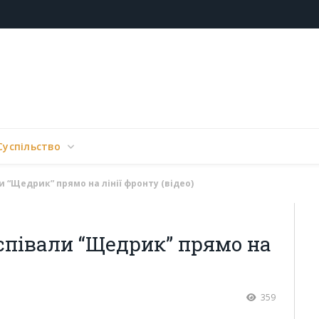
Суспільство
и “Щедрик” прямо на лінії фронту (відео)
співали “Щедрик” прямо на
359