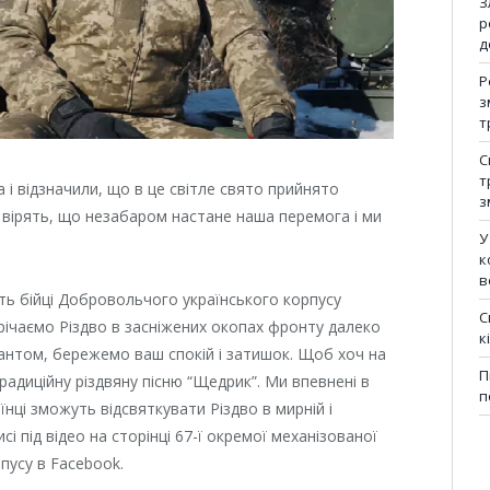
З
р
д
Р
з
т
С
т
а і відзначили, що в це світле свято прийнято
з
 вірять, що незабаром настане наша перемога і ми
У
к
в
ють бійці Добровольчого українського корпусу
С
трічаємо Різдво в засніжених окопах фронту далеко
к
упантом, бережемо ваш спокій і затишок. Щоб хоч на
П
традиційну різдвяну пісню “Щедрик”. Ми впевнені в
п
аїнці зможуть відсвяткувати Різдво в мирній і
сі під відео на сторінці 67-ї окремої механізованої
пусу в Facebook.