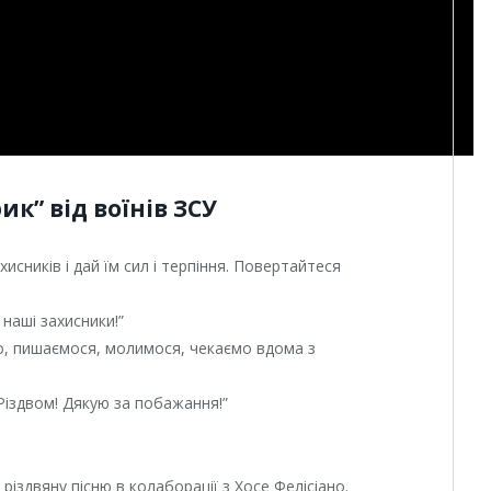
к” від воїнів ЗСУ
хисників і дай їм сил і терпіння. Повертайтеся
 наші захисники!”
мо, пишаємося, молимося, чекаємо вдома з
Різдвом! Дякую за побажання!”
різдвяну пісню в колаборації з Хосе Фелісіано.