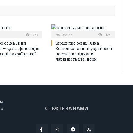
1039
20/10/2025
1128
ро осінь Ліни
Вірші про осінь: Ліна
 — краса, філософія
Костенко та інші українські
холія української
поети, які відчули
чарівність цієї пори
ів
СТЕЖТЕ ЗА НАМИ
го