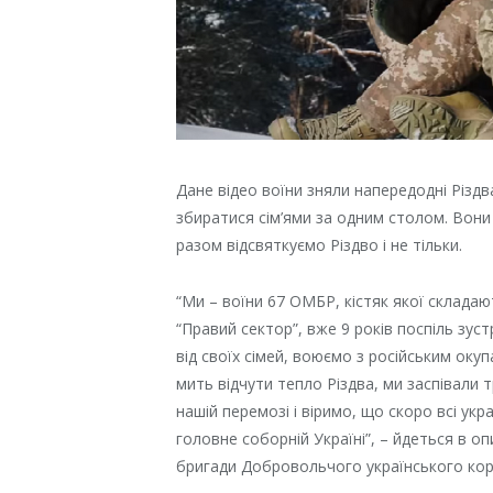
Дане відео воїни зняли напередодні Різдв
збиратися сім’ями за одним столом. Вони
разом відсвяткуємо Різдво і не тільки.
“Ми – воїни 67 ОМБР, кістяк якої склада
“Правий сектор”, вже 9 років поспіль зус
від своїх сімей, воюємо з російським ок
мить відчути тепло Різдва, ми заспівали 
нашій перемозі і віримо, що скоро всі укр
головне соборній Україні”, – йдеться в опи
бригади Добровольчого українського кор