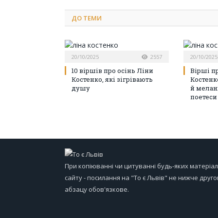
ДО
ТЕМИ
20/10/2025
2557
20/10/2025
10 віршів про осінь Ліни
Вірші п
Костенко, які зігрівають
Костенко
душу
й мелан
поетеси
При копіюванні чи цитуванні будь-яких матеріал
сайту - посилання на "То є Львів" не нижче друго
абзацу обов'язкове.