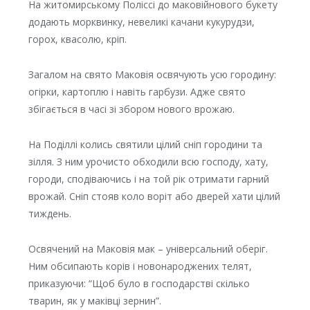
На житомирському Поліссі до маковійнового букету
додають морквинку, невеликі качани кукурудзи,
горох, квасолю, кріп.
Загалом на свято Маковія освячують усю городину:
огірки, картоплю і навіть гарбузи. Адже свято
збігається в часі зі збором нового врожаю.
На Поділлі колись святили цілий сніп городини та
зілля. З ним урочисто обходили всю господу, хату,
городи, сподіваючись і на той рік отримати гарний
врожай. Сніп стояв коло воріт або дверей хати цілий
тиждень.
Освячений на Маковія мак – універсальний оберіг.
Ним обсипають корів і новонароджених телят,
приказуючи: “Щоб було в господарстві скілько
тварин, як у маківці зернин”.