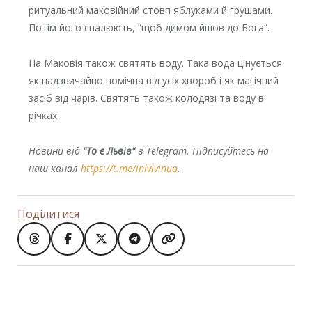
ритуальний маковійний стовп яблуками й грушами.
Потім його спалюють, “щоб димом йшов до Бога”.
На Маковія також святять воду. Така вода цінується
як надзвичайно помічна від усіх хвороб і як магічний
засіб від чарів. Святять також колодязі та воду в
річках.
Новини від
"То є Львів"
в Telegram. Підписуйтесь на
наш канал
https://t.me/inlvivinua
.
Поділитися