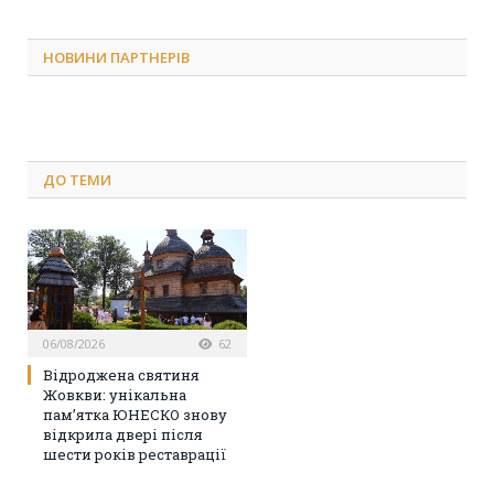
НОВИНИ ПАРТНЕРІВ
ДО
ТЕМИ
06/08/2026
62
Відроджена святиня
Жовкви: унікальна
пам’ятка ЮНЕСКО знову
відкрила двері після
шести років реставрації