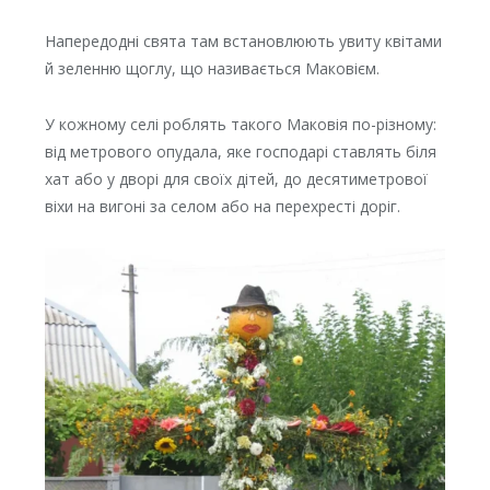
Напередодні свята там встановлюють увиту квітами
й зеленню щоглу, що називається Маковієм.
У кожному селі роблять такого Маковія по-різному:
від метрового опудала, яке господарі ставлять біля
хат або у дворі для своїх дітей, до десятиметрової
віхи на вигоні за селом або на перехресті доріг.