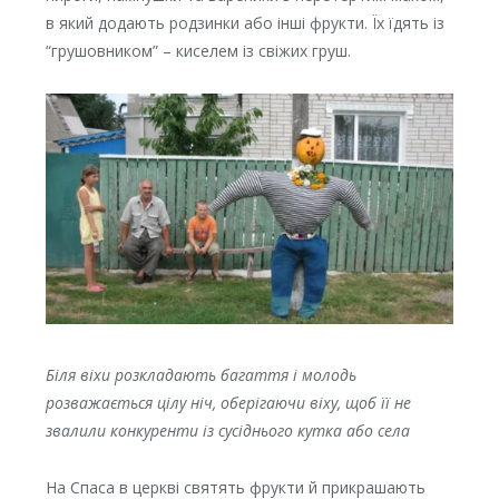
в який додають родзинки або інші фрукти. Їх їдять із
“грушовником” – киселем із свіжих груш.
Біля віхи розкладають багаття і молодь
розважається цілу ніч, оберігаючи віху, щоб її не
звалили конкуренти із сусіднього кутка або села
На Спаса в церкві святять фрукти й прикрашають