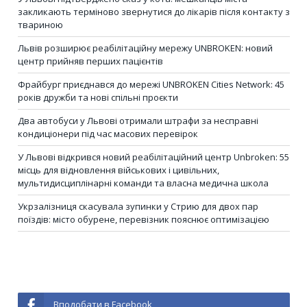
закликають терміново звернутися до лікарів після контакту з
твариною
Львів розширює реабілітаційну мережу UNBROKEN: новий
центр прийняв перших пацієнтів
Фрайбург приєднався до мережі UNBROKEN Cities Network: 45
років дружби та нові спільні проєкти
Два автобуси у Львові отримали штрафи за несправні
кондиціонери під час масових перевірок
У Львові відкрився новий реабілітаційний центр Unbroken: 55
місць для відновлення військових і цивільних,
мультидисциплінарні команди та власна медична школа
Укрзалізниця скасувала зупинки у Стрию для двох пар
поїздів: місто обурене, перевізник пояснює оптимізацією
Вподобати в Facebook