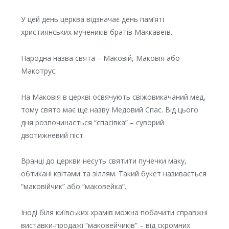
У цей день церква відзначає день пам’яті
християнських мучеників братів Маккавеїв.
Народна назва свята – Маковій, Маковія або
Макотрус.
На Маковія в церкві освячують свіжовикачаний мед,
тому свято має ще назву Медовий Спас. Від цього
дня розпочинається “спасівка” – суворий
двотижневий піст.
Вранці до церкви несуть святити пучечки маку,
обтикані квітами та зіллям. Такий букет називається
“маковійчик” або “маковейка”.
Іноді біля київських храмів можна побачити справжні
виставки-продажі “маковейчиків” – від скромних