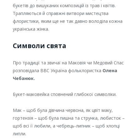
букетів до вишуканих композицій із трав і квітів.
Трапляються й справжні витвори мистецтва
флористики, яким ще не так давно володіла кожна
українська жінка.
Символи свята
Про традиції та звичаї на Маковія чи Медовий Спас
розповідала ВВС Україна фольклористка
Олена
Чебанюк.
Букет-маковейка сповнений глибокої символіки.
Мак – щоб була дівчина червона, як цвіт маку,
гортензія – щоб була пишна та струнка, любисток –
щоб всі її любили, а чебрець-липник – щоб хлопці
липли.