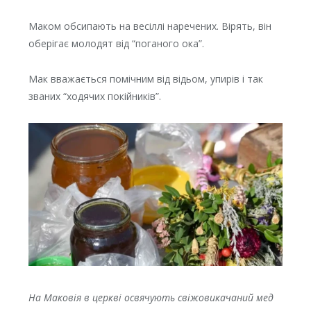
Маком обсипають на весіллі наречених. Вірять, він
оберігає молодят від “поганого ока”.
Мак вважається помічним від відьом, упирів і так
званих “ходячих покійників”.
На Маковія в церкві освячують свіжовикачаний мед