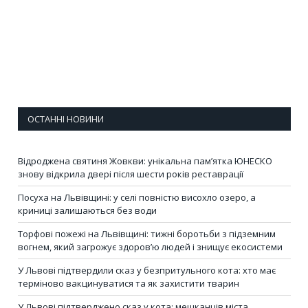
ОСТАННІ НОВИНИ
Відроджена святиня Жовкви: унікальна пам’ятка ЮНЕСКО
знову відкрила двері після шести років реставрації
Посуха на Львівщині: у селі повністю висохло озеро, а
криниці залишаються без води
Торфові пожежі на Львівщині: тижні боротьби з підземним
вогнем, який загрожує здоров’ю людей і знищує екосистеми
У Львові підтвердили сказ у безпритульного кота: хто має
терміново вакцинуватися та як захистити тварин
У Львові підтверджено сказ у кота: мешканців міста