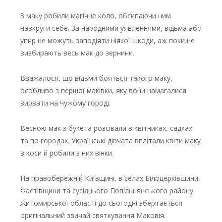
З маку робили магічне коло, обсипаючи ним
навкруги себе. За народними уявленнями, відьма або
упир не можуть заподіяти ніякої шкоди, аж поки не
визбирають весь мак до зернини.
Вважалося, що відьми бояться такого маку,
особливо з першої маківки, яку вони намагалися
вирвати на чужому городі.
Весною мак з букета розсівали в квітниках, садках
та по городах. Українські дівчата вплітали квіти маку
в коси й робили з них вінки.
На правобережній Київщині, в селах Білоцерківщини,
Фастівщини та сусіднього Попільнянського району
Житомирської області до сьогодні зберігається
оригінальний звичай святкування Маковія.