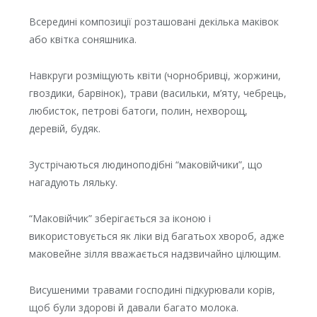
Всередині композиції розташовані декілька маківок
або квітка соняшника.
Навкруги розміщують квіти (чорнобривці, жоржини,
гвоздики, барвінок), трави (васильки, м’яту, чебрець,
любисток, петрові батоги, полин, нехворощ,
деревій, будяк.
Зустрічаються людиноподібні “маковійчики”, що
нагадують ляльку.
“Маковійчик” зберігається за іконою і
використовується як ліки від багатьох хвороб, адже
маковейне зілля вважається надзвичайно цілющим.
Висушеними травами господині підкурювали корів,
щоб були здорові й давали багато молока.