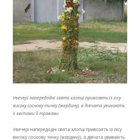
Увечері напередодні свята хлопці привозять із лісу
високу соснову тичку (жердину), а дівчата увивають
її квітами й травами
Увечері напередодні свята хлопці привозять із лісу
високу соснову тичку (жердину), а дівчата увивають