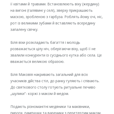
її квітами й травами. Встановлюють віху (жердину)
на вигоні (галявині у селі), зверху прикрашають
маскою, зробленою з гарбуза. Роблять йому очі, ніс,
рот із великими зубами й вставляють всередину
запалену свічку.
Біля віхи розкладають багаття і молодь
розважається цілу ніч, оберігаючи віху, щоб її не
звалили конкуренти із сусіднього кутка або села. Це
вважається великою образою.
Біля Маковія накривають загальний для всіх
учасників дійства стіл, до ранку гуляють і співають.
До святкового столу готують ритуальне печиво
„шулики”- коржі з маком й медом.
Подають різноманітні медяники та маківники,
пироги, пампушки та вареники з перетертим маком,