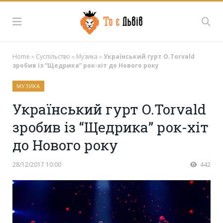
Home
»
Суспільство
»
Музика
»
Український гурт O.Torvald
зробив із “Щедрика” рок-хіт до Нового року
МУЗИКА
Український гурт O.Torvald
зробив із “Щедрика” рок-хіт
до Нового року
28/12/2017 10:00
442