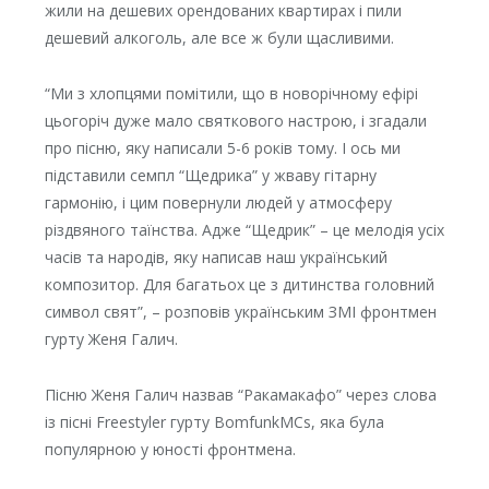
жили на дешевих орендованих квартирах і пили
дешевий алкоголь, але все ж були щасливими.
“Ми з хлопцями помітили, що в новорічному ефірі
цьогоріч дуже мало святкового настрою, і згадали
про пісню, яку написали 5-6 років тому. І ось ми
підставили семпл “Щедрика” у жваву гітарну
гармонію, і цим повернули людей у атмосферу
різдвяного таїнства. Адже “Щедрик” – це мелодія усіх
часів та народів, яку написав наш український
композитор. Для багатьох це з дитинства головний
символ свят”, – розповів українським ЗМІ фронтмен
гурту Женя Галич.
Пісню Женя Галич назвав “Ракамакафо” через слова
із пісні Freestyler гурту BomfunkMCs, яка була
популярною у юності фронтмена.