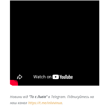
Новини від
"То є Львів"
в Telegram. Підписуйтесь на
наш канал
https://t.me/inlvivinua
.