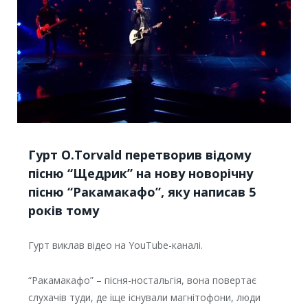
Гурт O.Torvald перетворив відому
пісню “Щедрик” на нову новорічну
пісню “Ракамакафо”, яку написав 5
років тому
Гурт виклав відео на YouTube-каналі.
“Ракамакафо” – пісня-ностальгія, вона повертає
слухачів туди, де іще існували магнітофони, люди