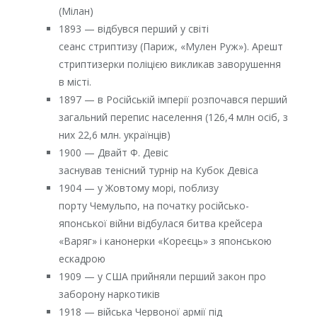
(Мілан)
1893 — відбувся перший у світі
сеанс стриптизу (Париж, «Мулен Руж»). Арешт
стриптизерки поліцією викликав заворушення
в місті.
1897 — в Російській імперії розпочався перший
загальний перепис населення (126,4 млн осіб, з
них 22,6 млн. українців)
1900 — Двайт Ф. Девіс
заснував тенісний турнір на Кубок Девіса
1904 — у Жовтому морі, поблизу
порту Чемульпо, на початку російсько-
японської війни відбулася битва крейсера
«Варяг» і канонерки «Кореєць» з японською
ескадрою
1909 — у США прийняли перший закон про
заборону наркотиків
1918 — війська Червоної армії під