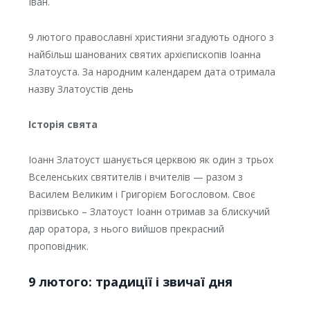
Іван.
9 лютого православні християни згадують одного з
найбільш шанованих святих архієпископів Іоанна
Златоуста. За народним календарем дата отримала
назву Златоустів день
Історія свята
Іоанн Златоуст шанується церквою як один з трьох
Вселенських святителів і вчителів — разом з
Василем Великим і Григорієм Богословом. Своє
прізвисько – Златоуст Іоанн отримав за блискучий
дар оратора, з нього вийшов прекрасний
проповідник.
9 лютого: традиції і звичаї дня