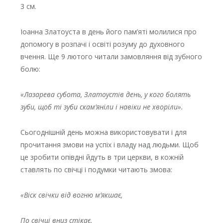
3 см.
Іоанна Златоуста в день його пам’яті молилися про
допомогу в розпачі і освіті розуму до духовного
вчення. Ще 9 лютого читали замовляння від зубного
болю:
«Лазарева субота, Златоустів день, у кого болять
зуби, щоб ті зуби скам’яніли і навіки не хворіли».
Сьогоднішній день можна використовувати і для
прочитання змови на успіх і владу над людьми. Щоб
це зробити опівдні йдуть в три церкви, в кожній
ставлять по свічці і подумки читають змова:
«Віск свічки від вогню м’якшає,
По свічці вниз стікає.