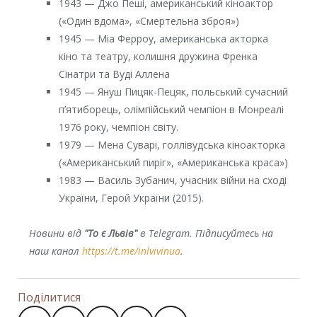
1943 — Джо Пеші, американський кіноактор
(«Один вдома», «Смертельна зброя»)
1945 — Міа Ферроу, американська акторка
кіно та театру, колишня дружина Френка
Сінатри та Вуді Аллена
1945 — Януш Пицяк-Пецяк, польський сучасний
п’ятиборець, олімпійський чемпіон в Монреалі
1976 року, чемпіон світу.
1979 — Мена Суварі, голлівудська кіноакторка
(«Американський пиріг», «Американська краса»)
1983 — Василь Зубанич, учасник війни на сході
України, Герой України (2015).
Новини від
"То є Львів"
в Telegram. Підписуйтесь на
наш канал
https://t.me/inlvivinua
.
Поділитися