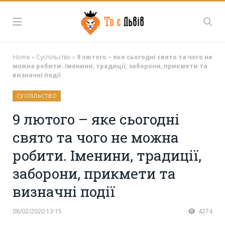
Home
»
Суспільство
»
9 лютого – яке сьогодні свято та чого не
можна робити. Іменини, традиції, заборони, прикмети та
визначні події
СУСПІЛЬСТВО
9 лютого – яке сьогодні
свято та чого не можна
робити. Іменини, традиції,
заборони, прикмети та
визначні події
08/02/2020 13:15
4274