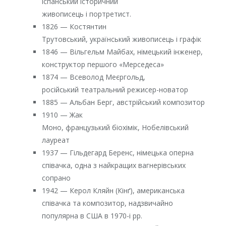
іспанський історичний
живописець і портретист.
1826 — Костянтин
Трутовський, український живописець і графік
1846 — Вільгельм Майбах, німецький інженер,
конструктор першого «Мерседеса»
1874 — Всеволод Меєргольд,
російський театральний режисер-новатор
1885 — Альбан Берг, австрійський композитор
1910 — Жак
Моно, французький біохімік, Нобелівський
лауреат
1937 — Гільдегард Беренс, німецька оперна
співачка, одна з найкращих вагнерівських
сопрано
1942 — Керол Кляйн (Кінґ), американська
співачка та композитор, надзвичайно
популярна в США в 1970-і рр.