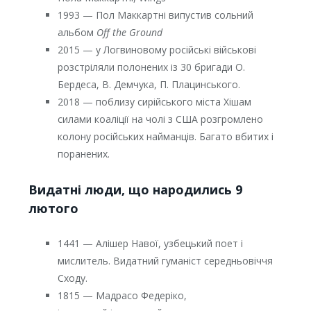
1993 — Пол Маккартні випустив сольний
альбом
Off the Ground
2015 — у Логвиновому російські військові
розстріляли полонених із 30 бригади О.
Бердеса, В. Демчука, П. Плацинського.
2018 — поблизу сирійського міста Хішам
силами коаліції на чолі з США розгромлено
колону російських найманців. Багато вбитих і
поранених.
Видатні люди, що народились 9
лютого
1441 — Алішер Навої, узбецький поет і
мислитель. Видатний гуманіст середньовіччя
Сходу.
1815 — Мадрасо Федеріко,