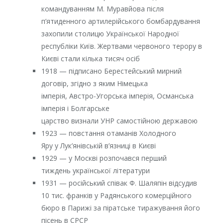
командуванням М. Муравйова після
п’ятиденного артилерійського бомбардування
захопили столицю Української Народної
республіки Київ. Жертвами червоного терору в
Києві стали кілька тисяч осіб
1918 — підписано Берестейський мирний
договір, згідно з яким Німецька
імперія, Австро-Угорська імперія, Османська
імперія і Болгарське
царство визнали УНР самостійною державою
1923 — повстання отаманів Холодного
Яру у Лук’янівській в’язниці в Києві
1929 — у Москві розпочався перший
тиждень української літератури
1931 — російський співак Ф. Шаляпін відсудив
10 тис. франків у Радянського комерційного
бюро в Парижі за піратське тиражування його
пісень в СРСР