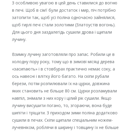
З особливою увагою в цей день ставилися до вогню
в печі. Щоб в сім’ї були достаток і мир, піч потрібно
затопити так, щоб усі поліна одночасно зайнялися,
щоб гирлі печі стали золотими (Златоустів вогонь).
Для цього дня заздалегідь сушили дрова і щипали
лучину.
Взимку лучину заготовляли про запас. Робили це в
холодну пору року, тому що в зимові місяці дерева
«засипають» і в стовбурах практично немає соку, а
ось навесні і влітку його багато. На скіпи рубали
берези, потім розпилювали їх на цурки, довжина
яких становить не більше 80 см. Цурки розламували
навпіл, знімали з них кору і цілий рік сушили. Якщо
лучину висушити погано, то, згораючи, вона буде
шипіти і тріщати. З приходом зими поліна додатково
сушили в печах. Скіпи щипали спеціальним ножем-
лучевніком, роблячи в ширину і товщину їх не більше