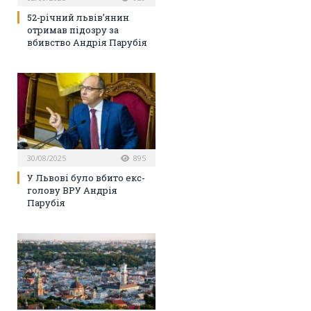
52-річний львів’янин
отримав підозру за
вбивство Андрія Парубія
30/08/2025
895
У Львові було вбито екс-
голову ВРУ Андрія
Парубія