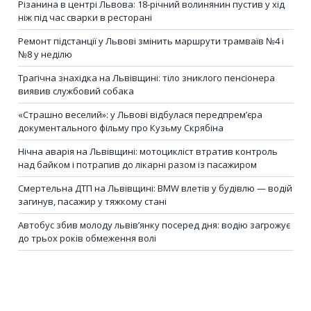
Різанина в центрі Львова: 18-річний волинянин пустив у хід
ніж під час сварки в ресторані
Ремонт підстанції у Львові змінить маршрути трамваїв №4 і
№8 у неділю
Трагічна знахідка на Львівщині: тіло зниклого пенсіонера
виявив службовий собака
«Страшно веселий»: у Львові відбулася передпрем’єра
документального фільму про Кузьму Скрябіна
Нічна аварія на Львівщині: мотоцикліст втратив контроль
над байком і потрапив до лікарні разом із пасажиром
Смертельна ДТП на Львівщині: BMW влетів у будівлю — водій
загинув, пасажир у тяжкому стані
Автобус збив молоду львів’янку посеред дня: водію загрожує
до трьох років обмеження волі