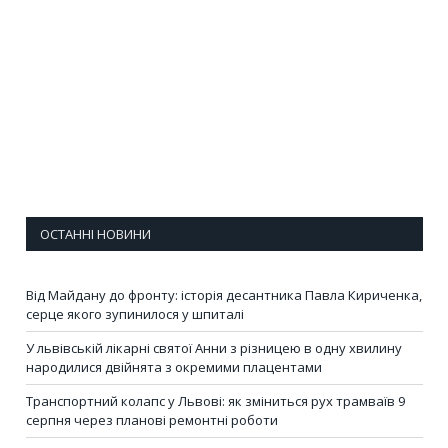
ОСТАННІ НОВИНИ
Від Майдану до фронту: історія десантника Павла Кириченка,
серце якого зупинилося у шпиталі
У львівській лікарні святої Анни з різницею в одну хвилину
народилися двійнята з окремими плацентами
Транспортний колапс у Львові: як зміниться рух трамваїв 9
серпня через планові ремонтні роботи