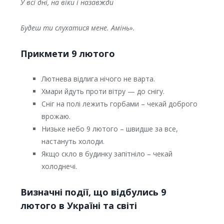
У всі дні, на віки і назавжди
Будеш ти слухатися мене. Амінь».
Прикмети 9 лютого
Лютнева відлига нічого не варта.
Хмари йдуть проти вітру — до снігу.
Сніг на полі лежить горбами – чекай доброго
врожаю.
Низьке небо 9 лютого – швидше за все,
настануть холоди.
Якщо скло в будинку запітніло – чекай
холоднечі.
Визначні події, що відбулись 9
лютого в Україні та світі