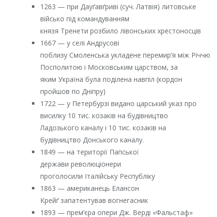
1263 — при Дауґавґриві (суч. Латвія) литовське
військо під командуванням
князя Тренети розбило лівонських хрестоносців
1667 — у селі Андрусові
поблизу Смоленська укладене перемир’я між Річчю
Посполитою і Московським царством, за
яким Україна була поділена навпіл (кордон
пройшов по Дніпру)
1722 — у Петербурзі видано царський указ про
висилку 10 тис. козаків на будівництво
Ладозького каналу і 10 тис. козаків на
будівництво Донського каналу.
1849 — на території Папської
держави революціонери
проголосили Італійську Республіку
1863 — американець Елансон
Крейґ запатентував вогнегасник
1893 — прем’єра опери Дж. Верді «Фальстаф»