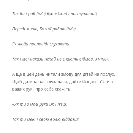
Так би і раб (ім’я) був м’який і поступливий,
Переді мною, Божої рабою (ім’я).
Як люди проповіді слухають,
Так і мої накази нехай не знають відмов.
Амінь».
А ще в цей день читали змову для дітей на послух.
Щоб дитина вас слухалася, дайте їй щось з’їсти з
ваших рук і про себе скажіть:
«Як ти з моєї руки їж і п’єш,
Так ти мені і свою волю віддаєш: