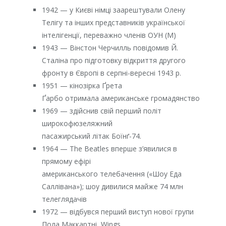
1942 — у Києві німці заарештували Олену
Телігу та інших представників української
інтелігенції, переважно членів ОУН (М)
1943 — Вінстон Черчилль повідомив Й.
Сталіна про підготовку відкриття другого
фронту в Європі в серпні-вересні 1943 р.
1951 — кінозірка Ґрета
Ґарбо отримала американське громадянство
1969 — здійснив свій перший політ
широкофюзеляжний
пасажирський літак Боїнґ-74.
1964 — The Beatles вперше з’явилися в
прямому ефірі
американського телебачення («Шоу Еда
Саллівана»); шоу дивилися майже 74 млн
телеглядачів
1972 — відбувся перший виступ нової групи
Пола Маккартні, Wings