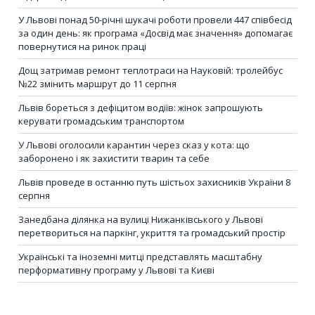
У Львові понад 50-річні шукачі роботи провели 447 співбесід
за один день: як програма «Досвід має значення» допомагає
повернутися на ринок праці
Дощ затримав ремонт теплотраси на Науковій: тролейбус
№22 змінить маршрут до 11 серпня
Львів бореться з дефіцитом водіїв: жінок запрошують
керувати громадським транспортом
У Львові оголосили карантин через сказ у кота: що
заборонено і як захистити тварин та себе
Львів проведе в останню путь шістьох захисників України 8
серпня
Занедбана ділянка на вулиці Нижанківського у Львові
перетвориться на паркінг, укриття та громадський простір
Українські та іноземні митці представлять масштабну
перформативну програму у Львові та Києві