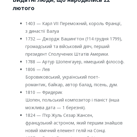
лютого
1403 — Карл VII Переможний, король Франції,
з династії Валуа
1732 — Джордж Вашингтон (†14 грудня 1799),
громадський та військовий діяч, перший
президент Сполучених Штатів Америки.
1788 — Артур Шопенгауер, німецький філософ.
1806 — Лев
Боровиковський, український поет-
романтик, байкар, автор балад, пісень, дум.
1810 — Фридерик
Шопен, польський композитор і піаніст (інша
можлива дата — 1 березня).
1824 — П’єр Жуль Сезар Жансен,
французький астроном, який першим знайшов
новий хімічний елемент гелій на Сонці.