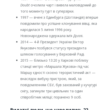
Doubt
очолила чарт і вивела маловідомий до
того моменту гурт в суперзірки.
1997 — вчені з Единбурга (Шотландія) вперше
повідомили про успішне клонування вівці, яка
народилася 5 липня 1996 року.
Новонароджена одержала ім’я Доллі.
2014 — 4-й Президент України Віктор
Янукович позбувся статусу президента
шляхом голосування у Верховній Раді.
2015 — близько 13:20 у Харкові поблизу
станції метро «Маршала Жукова» під час
Маршу єдності скоєно терористичний акт —
внаслідок вибуху пристрою, який, за
повідомленням СБУ, був захований у кучугурі
снігу, загинули три цивільних та один
співробітник міліції; поранено 9 осіб.
Видатні люди, що народились 22