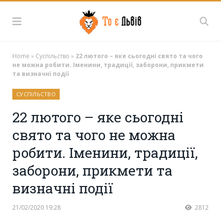
Home
»
Суспільство
»
22 лютого – яке сьогодні свято та чого
не можна робити. Іменини, традиції, заборони, прикмети
та визначні події
СУСПІЛЬСТВО
22 лютого – яке сьогодні
свято та чого не можна
робити. Іменини, традиції,
заборони, прикмети та
визначні події
21/02/2020 19:28
2812