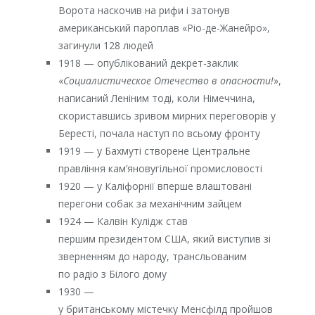
Ворота наскочив на рифи і затонув
американський пароплав «Ріо-де-Жанейро»,
загинули 128 людей
1918 — опублікований декрет-заклик
«
Социалистическое Отечество в опасности!
»,
написаний Леніним тоді, коли Німеччина,
скориставшись зривом мирних переговорів у
Бересті, почала наступ по всьому фронту
1919 — у Бахмуті створене Центральне
правління кам’яновугільної промисловості
1920 — у Каліфорнії вперше влаштовані
перегони собак за механічним зайцем
1924 — Калвін Кулідж став
першим президентом США, який виступив зі
зверненням до народу, трансльованим
по радіо з Білого дому
1930 —
у британському містечку Менсфілд пройшов