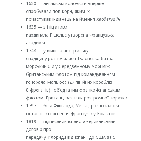
1630 — англійські колоністи вперше
спробували поп-корн, яким їх
почастував індіанець на ймення
Кводекуайн
1635 — з ініціативи
кардинала Рішельє утворена Французька
академія
1744 — у війні за австрійську
спадщину розпочалася Тулонська битва —
морський бій у Середземному морі між
британським флотом під командуванням
генерала Мальюса (27 лінійних кораблів,
8 фрегатів) і об’єднаним франко-іспанським
флотом. Британці зазнали розгромної поразки
1797 — біля Фішгарда, Уельс, розпочалося
останнє вторгнення французів у Британію
1819 — підписаний іспано-американський
договір про
передачу Флориди від Іспанії до США за 5