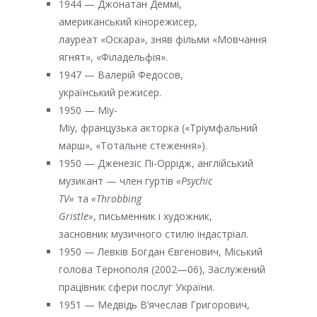
1944 — Джонатан Деммі,
американський кінорежисер,
лауреат «Оскара», зняв фільми «Мовчання
ягнят», «Філадельфія».
1947 — Валерій Федосов,
український режисер.
1950 — Міу-
Міу, французька акторка («Тріумфальний
марш», «Тотальне стеження»).
1950 — Дженезіс Пі-Оррідж, англійський
музикант — член гуртів
«Psychic
TV»
та
«Throbbing
Gristle»
, письменник і художник,
засновник музичного стилю індастріал.
1950 — Левків Богдан Євгенович, Міський
голова Тернополя (2002—06), Заслужений
працівник сфери послуг України.
1951 — Медвідь В’ячеслав Григорович,