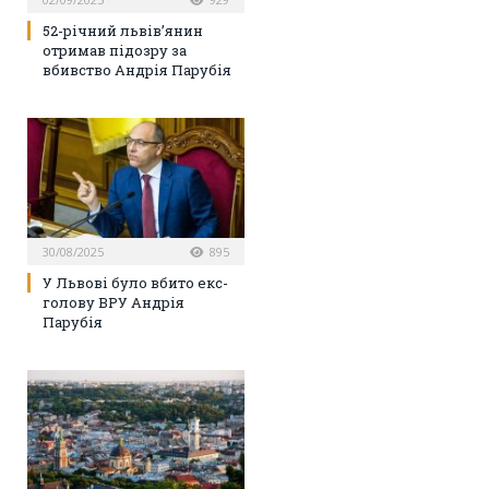
52-річний львів’янин
отримав підозру за
вбивство Андрія Парубія
30/08/2025
895
У Львові було вбито екс-
голову ВРУ Андрія
Парубія