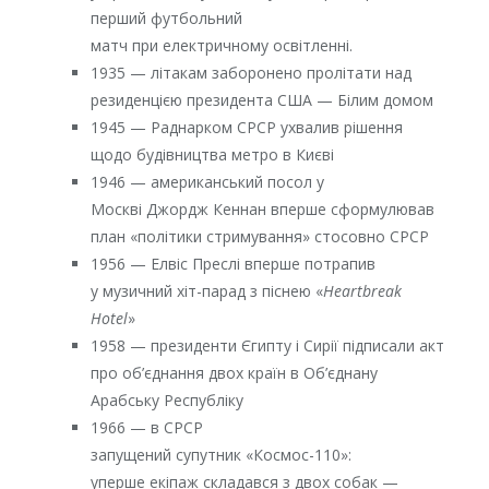
перший футбольний
матч при електричному освітленні.
1935 — літакам заборонено пролітати над
резиденцією президента США — Білим домом
1945 — Раднарком СРСР ухвалив рішення
щодо будівництва метро в Києві
1946 — американський посол у
Москві Джордж Кеннан вперше сформулював
план «політики стримування» стосовно СРСР
1956 — Елвіс Преслі вперше потрапив
у музичний хіт-парад з піснею «
Heartbreak
Hotel
»
1958 — президенти Єгипту і Сирії підписали акт
про об’єднання двох країн в Об’єднану
Арабську Республіку
1966 — в СРСР
запущений супутник «Космос-110»:
уперше екіпаж складався з двох собак —