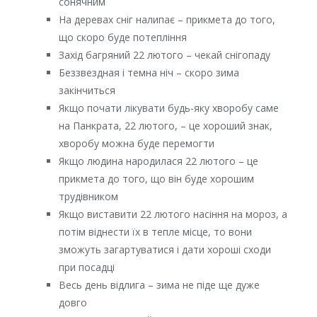
сонячним
На деревах сніг налипає – прикмета до того,
що скоро буде потепління
Захід багряний 22 лютого – чекай снігопаду
Беззвездная і темна ніч – скоро зима
закінчиться
Якщо почати лікувати будь-яку хворобу саме
на Панкрата, 22 лютого, – це хороший знак,
хворобу можна буде перемогти
Якщо людина народилася 22 лютого – це
прикмета до того, що він буде хорошим
трудівником
Якщо виставити 22 лютого насіння на мороз, а
потім віднести їх в тепле місце, то вони
зможуть загартуватися і дати хороші сходи
при посадці
Весь день відлига – зима не піде ще дуже
довго