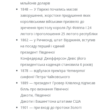
мільйонів доларів
1848 — У Парижі почались масові
заворушення, жорстоке придушення яких
королівськими військами призвело до
зречення престолу короля Луї-Філіппа I 24
лютого і проголошення 25 лютого республіки
1862 — у Ричмонді, штат Вірджинія, вступив
на посаду перший і єдиний
президент Південної
Конфедерації Джефферсон Девіс (його
президентська каденція становила 6 років)
1878 — відбулася прем’єра
Четвертої
симфонії
Петра Чайковського
1889 — президент Гровер Клівленд підписав
білль про визнання Північної
Дакоти, Південної
Дакоти і Вашингтона штатами США
1901 — при вході до протоки Золоті