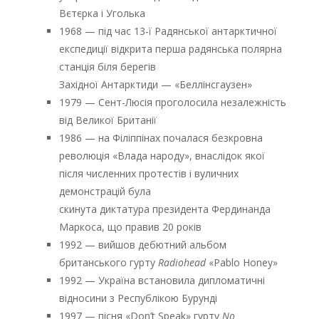
Вєтєрка і Уголька
1968 — під час 13-ї Радянської антарктичної
експедиції відкрита перша радянська полярна
станція біля берегів
Західної Антарктиди — «Беллінсгаузен»
1979 — Сент-Люсія проголосила незалежність
від Великої Британії
1986 — на Філіппінах почалася безкровна
революція «Влада народу», внаслідок якої
після численних протестів і вуличних
демонстрацій була
скинута диктатура президента Фердинанда
Маркоса, що правив 20 років
1992 — вийшов дебютний альбом
британського гурту
Radiohead
«Pablo Honey»
1992 — Україна встановила дипломатичні
відносини з Республікою Бурунді
1997 — пісня «Don’t Speak» гурту
No