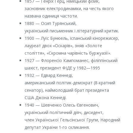
1857 — Генріх Герц, німецький фізик,
засновник електродинаміки, на честь якого
названа одиниця частоти.
1880 — Осип Турянський,
український письменник і літературний критик.
1900 — Луїс Бунюель, іспанський кінорежисер,
лауреат двох «Оскарів», зняв «Золоте
століття», «Скромна чарівність буржуазії».
1927 — Флоренсіо Кампоманес, філіппінський
шахіст, президент ФІДЕ у 1982—1995
1932 — Едвард Кеннеді,
американський політик-демократ (8-кратний
сенатор), наймолодший брат президента
США Джона Кеннеді.
1940 — Шевченко Олесь Євгенович,
український політичний діяч, дисидент,
член Української Гельсінської Групи, Народний
депутат України 1-го скликання.