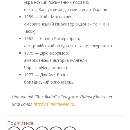
український письменник-прозаїк,
есеїст, Заслужений діяч мистецтв України.
1959 — Кайл Маклаклен,
американський кіноактор («Дюна» та «Твін
Пікс»).
1962 — Стівен Роберт Ірвін,
австралійський натураліст та тележурналіст.
1975 — Дрю Беррімор,
американська акторка («Ангели
Чарлі», «Нецілована»).
1977 — Джеймс Блант,
британський виконавець.
Новини від
"То є Львів"
в Telegram. Підписуйтесь на
наш канал
https://t.me/inlvivinua
.
Поділитися