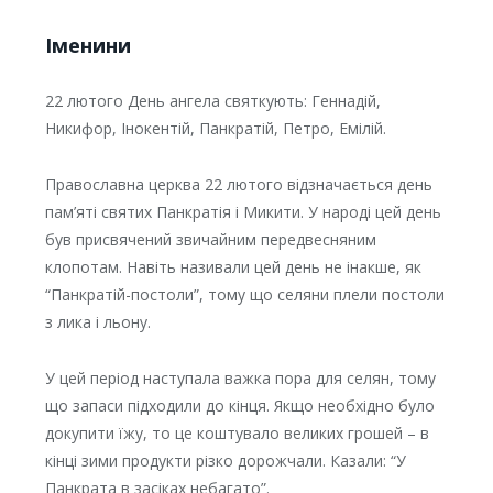
Іменини
22 лютого День ангела святкують: Геннадій,
Никифор, Інокентій, Панкратій, Петро, Емілій.
Православна церква 22 лютого відзначається день
пам’яті святих Панкратія і Микити. У народі цей день
був присвячений звичайним передвесняним
клопотам. Навіть називали цей день не інакше, як
“Панкратій-постоли”, тому що селяни плели постоли
з лика і льону.
У цей період наступала важка пора для селян, тому
що запаси підходили до кінця. Якщо необхідно було
докупити їжу, то це коштувало великих грошей – в
кінці зими продукти різко дорожчали. Казали: “У
Панкрата в засіках небагато”.