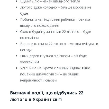
Шумить ліс – чекай швидкого тепла
лютого дуже холодно – більше морозів не
буде
Побачити на гілці ялини рябчика – ознака
швидкого похолодання
Скло в будинку запітніли 22 лютого – буде
потепління
Верещить свиня 22 лютого – можна очікувати
негоди
Гілки дерев гнуться під снігом – рік буде
урожайним
Усі сни на Панкрата є віщими. Однак якщо
побачиш цибулю уві сні – це обіцяє
неприємності і сльози
Визначні події, що відбулись 22
лютого в Україні і світі