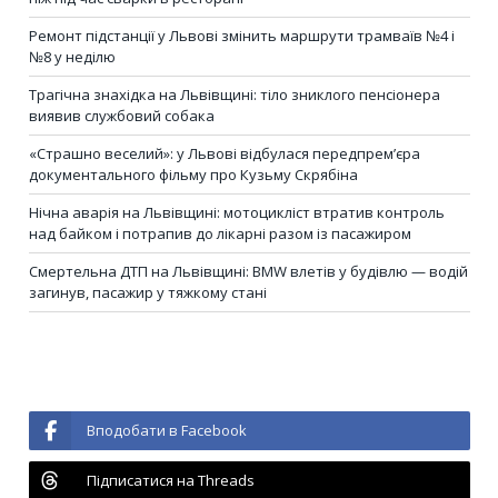
Ремонт підстанції у Львові змінить маршрути трамваїв №4 і
№8 у неділю
Трагічна знахідка на Львівщині: тіло зниклого пенсіонера
виявив службовий собака
«Страшно веселий»: у Львові відбулася передпрем’єра
документального фільму про Кузьму Скрябіна
Нічна аварія на Львівщині: мотоцикліст втратив контроль
над байком і потрапив до лікарні разом із пасажиром
Смертельна ДТП на Львівщині: BMW влетів у будівлю — водій
загинув, пасажир у тяжкому стані
Вподобати в Facebook
Підписатися на Threads