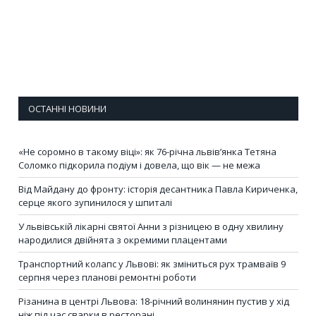
ОСТАННІ НОВИНИ
«Не соромно в такому віці»: як 76-річна львів’янка Тетяна
Соломко підкорила подіум і довела, що вік — не межа
Від Майдану до фронту: історія десантника Павла Кириченка,
серце якого зупинилося у шпиталі
У львівській лікарні святої Анни з різницею в одну хвилину
народилися двійнята з окремими плацентами
Транспортний колапс у Львові: як зміниться рух трамваїв 9
серпня через планові ремонтні роботи
Різанина в центрі Львова: 18-річний волинянин пустив у хід
ніж під час сварки в ресторані