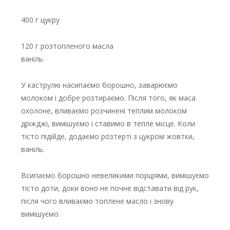
400 г цукру
120 г розтопленого масла
ваніль
У каструлю насипаємо борошно, заварюємо
молоком і добре розтираємо. Після того, як маса
охолоне, вливаємо розчинені теплим молоком
дріжджі, вимішуємо і ставимо в тепле місце. Коли
тісто підійде, додаємо розтерті з цукром жовтки,
ваніль.
Всипаємо борошно невеликими порціями, вимішуємо
тісто доти, доки воно не почне відставати від рук,
після чого вливаємо топлене масло і знову
вимішуємо.