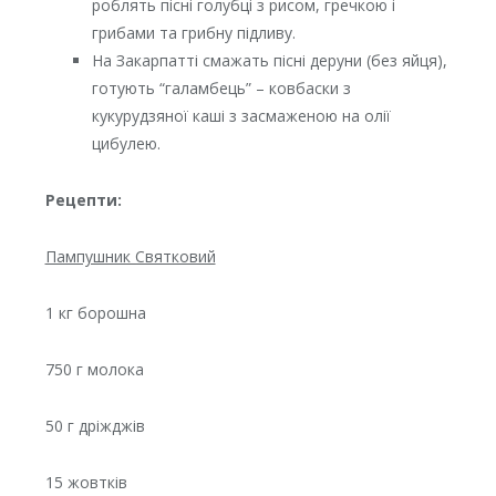
роблять пісні голубці з рисом, гречкою і
грибами та грибну підливу.
На Закарпатті смажать пісні деруни (без яйця),
готують “галамбець” – ковбаски з
кукурудзяної каші з засмаженою на олії
цибулею.
Рецепти:
Пампушник Святковий
1 кг борошна
750 г молока
50 г дріжджів
15 жовтків