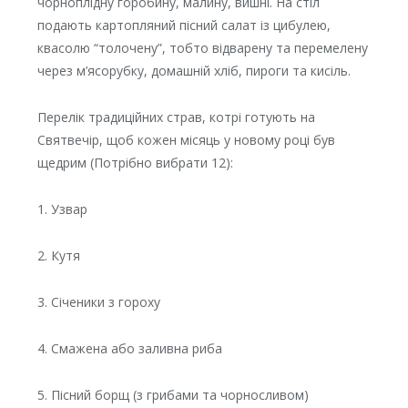
чорноплідну горобину, малину, вишні. На стіл
подають картопляний пісний салат із цибулею,
квасолю “толочену”, тобто відварену та перемелену
через м’ясорубку, домашній хліб, пироги та кисіль.
Перелік традиційних страв, котрі готують на
Святвечір, щоб кожен місяць у новому році був
щедрим (Потрібно вибрати 12):
1. Узвар
2. Кутя
3. Січеники з гороху
4. Смажена або заливна риба
5. Пісний борщ (з грибами та чорносливом)