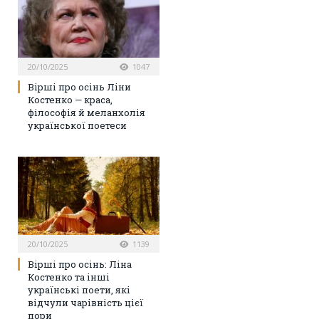
20/10/2025
1047
Вірші про осінь Ліни
Костенко — краса,
філософія й меланхолія
української поетеси
20/10/2025
1139
Вірші про осінь: Ліна
Костенко та інші
українські поети, які
відчули чарівність цієї
пори