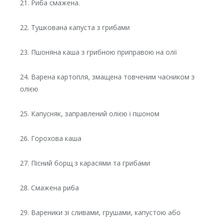
21. Риба смажена.
22. Тушкована капуста з грибами
23. Пшоняна каша з грибною приправою на олії
24. Варена картопля, змащена товченим часником з
олією
25. Капусняк, заправлений олією і пшоном
26. Горохова каша
27. Пісний борщ з карасями та грибами
28. Смажена риба
29. Вареники зі сливами, грушами, капустою або