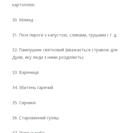
картоплею.
30. Млинці
31. Пісні пироги з капустою, сливами, грушами і т. д.
32. Пампушник святковий (вважається стравою для
Духів, яку люди з ними розділяють)
33. Варениця
34. Збитень гарячий
35. Сирники
36. Старовинний гуляш
37. Пиріг із риби