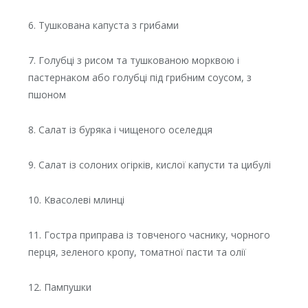
6. Тушкована капуста з грибами
7. Голубці з рисом та тушкованою морквою і
пастернаком або голубці під грибним соусом, з
пшоном
8. Салат із буряка і чищеного оселедця
9. Салат із солоних огірків, кислої капусти та цибулі
10. Квасолеві млинці
11. Гостра приправа із товченого часнику, чорного
перця, зеленого кропу, томатної пасти та олії
12. Пампушки