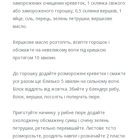
заморожених очищених креветок, 1 склянка свіжого
або замороженого горошку, 0,5 склянки вершків, 1
яйце, сіль, перець, зелень петрушки, вершкове
масло.
Вершкове масло розтопіть, всипте горошок і
обсмажте на невеликому вогні під кришкою
протягом 10 хвилин.
До горошку додайте розморожені креветки і смажте
усе разом ще близько 5 хвилин на сильному вогні.
Білок відділіть від жовтка. Збийте у блендері рибу,
білок, вершки, посоліть і поперчіть пюре.
Приготуйте начинку: у рибне пюре додайте
охолоджену обсмажену суміш і січену зелень
петрушки, ретельно перемішайте. Листове тісто
розморозьте, розділіть навпіл і розкачайте 2 пласти.