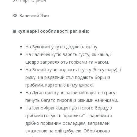
38. Заливний Язик
◉ Кулінарні особливості регіонів:
На Буковині у кутю додають халву.
На Галичині кутю варять густу, як каша, і
щедро заправляють горіхами та маком.
На Волині кутю подають і густу (без узвару), і
рідку. На різдвяний стіл подають борщ із
грибами, картоплю в “мундирах”.
На Луганщині кутю зазвичай варять із рису і
печуть багато пирогів із різними начинками.
На Івано-Франківщині до пісного борщу з
грибами готують “краплики” – вареники з
дрібно порізаним оселедцем, заправлені
смаженою на олії цибулею. Обов’язково