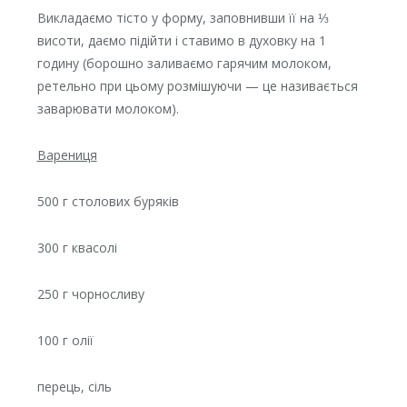
Викладаємо тісто у форму, заповнивши її на ⅓
висоти, даємо підійти і ставимо в духовку на 1
годину (борошно заливаємо гарячим молоком,
ретельно при цьому розмішуючи — це називається
заварювати молоком).
Варениця
500 г столових буряків
300 г квасолі
250 г чорносливу
100 г олії
перець, сіль