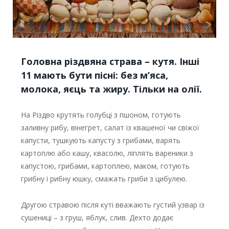
Головна різдвяна страва – кутя‬. Інші
11 мають бути пісні: без м’яса,
молока, яєць та жиру. Тільки на олії.
На Різдво
крутять голубці з пшоном, готують
заливну рибу, вінегрет, салат із квашеної чи свіжої
капусти, тушкують капусту з грибами, варять
картоплю або кашу, квасолю, ліплять вареники з
капустою, грибами, картоплею, маком, готують
грибну і рибну юшку, смажать гриби з цибулею.
Другою стравою після куті вважають густий узвар із
сушениці – з груш, яблук, слив. Дехто додає