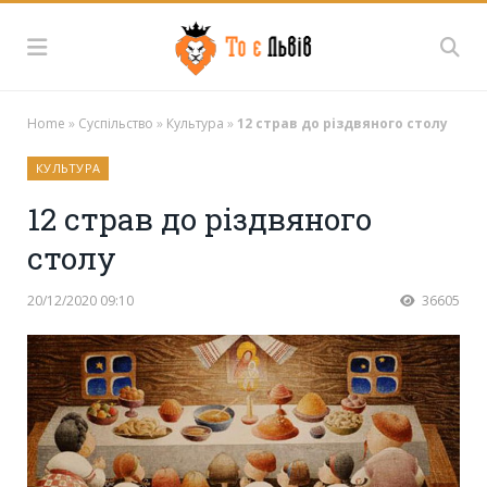
Home
»
Суспільство
»
Культура
»
12 страв до різдвяного столу
КУЛЬТУРА
12 страв до різдвяного
столу
20/12/2020 09:10
36605