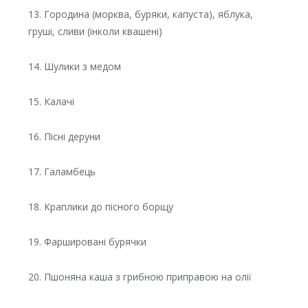
13. Городина (морква, буряки, капуста), яблука,
груші, сливи (інколи квашені)
14. Шулики з медом
15. Калачі
16. Пісні деруни
17. Галамбець
18. Краплики до пісного борщу
19. Фаршировані бурячки
20. Пшоняна каша з грибною приправою на олії