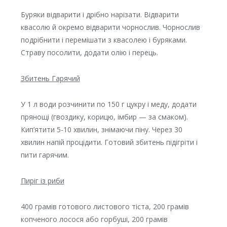
Буряки відварити і дрібно нарізати. Відварити
квасолю й окремо відварити чорнослив. Чорнослив
подрібнити і перемішати з квасолею і буряками.
Страву посолити, додати олію і перець.
Збитень Гарячий
У 1 л води розчинити по 150 г цукру і меду, додати
прянощі (гвоздику, корицю, імбир — за смаком).
Кип’ятити 5-10 хвилин, знімаючи піну. Через 30
хвилин напій процідити. Готовий збитень підігріти і
пити гарячим.
Пиріг із риби
400 грамів готового листового тіста, 200 грамів
копченого лосося або горбуші, 200 грамів