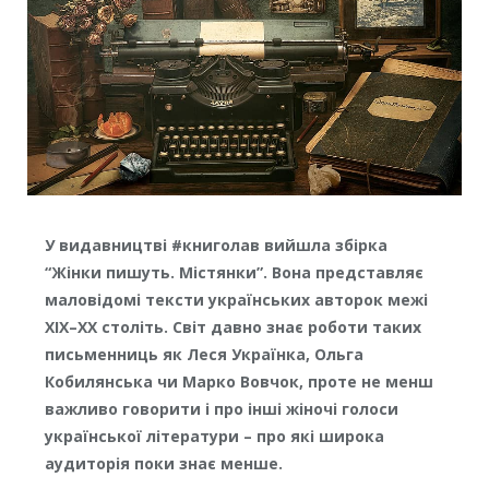
У видавництві
#книголав в
ийшла збірка
“Жінки пишуть. Містянки”. Вона предста
вляє
маловідомі тексти українських авторок межі
ХІХ–ХХ століть. Світ давно знає роботи таких
письменниць як Леся Українка, Ольга
Кобилянська чи Марко Вовчок, проте не менш
важливо говорити і про інші жіночі голоси
української літератури – про які широка
аудиторія поки знає менше.