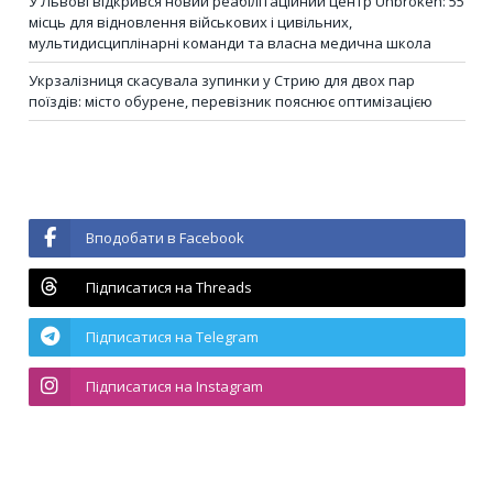
У Львові відкрився новий реабілітаційний центр Unbroken: 55
місць для відновлення військових і цивільних,
мультидисциплінарні команди та власна медична школа
Укрзалізниця скасувала зупинки у Стрию для двох пар
поїздів: місто обурене, перевізник пояснює оптимізацією
Вподобати в Facebook
Підписатися на Threads
Підписатися на Telegram
Підписатися на Instagram