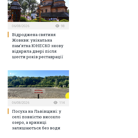
06/08/2026
98
Відроджена святиня
Жовкви: унікальна
пам’ятка ЮНЕСКО знову
відкрила двері після
шести років реставрації
06/08/2026
114
Посуха на Львівщині: у
селі повністю висохло
озеро, а криниці
залишаються без води