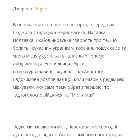
Джерело:
Vogue
.
В оповіданнях та новелах авторки, а серед них
Людмила Старицька-Черняхівська, Наталка
Полтавка, Любов Яновська говорять про те, що
болить і сучасним українкам: кохання, пошук себе та
свого місця у суспільстві, власного голосу;
дискримінація. Упорядниця збірки,
літературознавиця і журналістка Анастасія
Євдокимова розповідає що, коли разом з редакцією
міркували, яку саме тему обрати першою, то
“одноголосно зійшлися на “Містянках”.
“Адже ми, мешканки міст, переживаємо сьогодні
дуже різні досвіди повʼязані зі змінами просторів, де