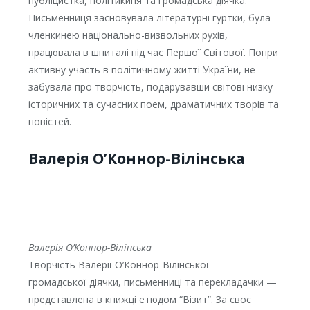
публіцистка, політикиня та громадська діячка.
Письменниця засновувала літературні гуртки, була
членкинею національно-визвольних рухів,
працювала в шпиталі під час Першої Світової. Попри
активну участь в політичному житті України, не
забувала про творчість, подарувавши світові низку
історичних та сучасних поем, драматичних творів та
повістей.
Валерія О’Коннор-Вілінська
Валерія О’Коннор-Вілінська
Творчість Валерії О’Коннор-Вілінської —
громадської діячки, письменниці та перекладачки —
представлена в книжці етюдом “Візит”. За своє