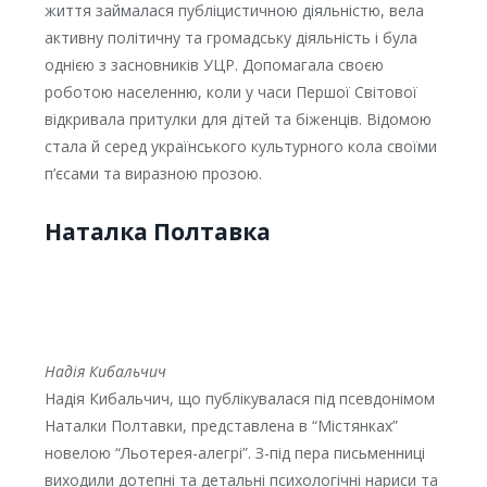
життя займалася публіцистичною діяльністю, вела
активну політичну та громадську діяльність і була
однією з засновників УЦР. Допомагала своєю
роботою населенню, коли у часи Першої Світової
відкривала притулки для дітей та біженців. Відомою
стала й серед українського культурного кола своїми
п’єсами та виразною прозою.
Наталка Полтавка
Надія Кибальчич
Надія Кибальчич, що публікувалася під псевдонімом
Наталки Полтавки, представлена в “Містянках”
новелою “Льотерея-алегрі”. З-під пера письменниці
виходили дотепні та детальні психологічні нариси та