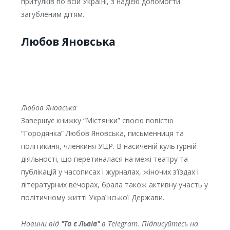
притулків по всій Україні, з надією допомогти
загубленим дітям.
Любов Яновська
Любов Яновська
Завершує книжку “Містянки” своєю повістю
“Городянка” Любов Яновська, письменниця та
політикиня, членкиня УЦР. В насиченій культурній
діяльності, що перетиналася на межі театру та
публікацій у часописах і журналах, жіночих з’їздах і
літературних вечорах, брала також активну участь у
політичному житті Української Держави.
Новини від
"То є Львів"
в Telegram. Підписуйтесь на