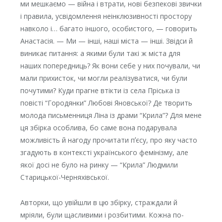
ми мешкаємо — війна і втрати, нові безпекові звички
і правила, усвідомлення неінклюзивності простору
навколо і… багато іншого, особистого, — говорить
Анастасія. — Ми — інші, наші міста — інші. Звідси й
виникає питання: а якими були такі ж міста для
наших попередниць? Як вони себе у них почували, чи
мали прихисток, чи могли реалізуватися, чи були
почутими? Куди прагне втікти із села Пріська із
повісті “Городянки” Любові Яновської? Де творить
молода письменниця Ліна із драми “Крила”? Для мене
ця збірка особлива, бо саме вона подарувала
можливість й нагоду прочитати пʼєсу, про яку часто
згадують в контексті українського фемінізму, але
якої досі не було на ринку — “Крила” Людмили
Старицької-Черняхівської.
Авторки, що увійшли в цю збірку, страждали й
мріяли, були щасливими і розбитими. Кожна по-