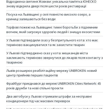
Відроджена святиня Жовкви: унікальна пам’ятка ЮНЕСКО
знову відкрила двері після шести років реставрації
Посуха на Львівщині: у селі повністю висохло озеро, а
криниці залишаються без води
Торфові пожежі на Львівщині: тижні боротьби з підземним
вогнем, який загрожує здоров’ю людей і знищує екосистеми
У Львові підтвердили сказ у безпритульного кота: хто має
терміново вакцинуватися та як захистити тварин
У Львові підтверджено сказ у кота: мешканців міста
закликають терміново звернутися до лікарів після контакту з
твариною
Львів розширює реабілітаційну мережу UNBROKEN: новий
центр прийняв перших пацієнтів
Фрайбург приєднався до мережі UNBROKEN Cities Network: 45
років дружби та нові спільні проєкти
Два автобуси у Львові отримали штрафи за несправні
кондиціонери під час масових перевірок