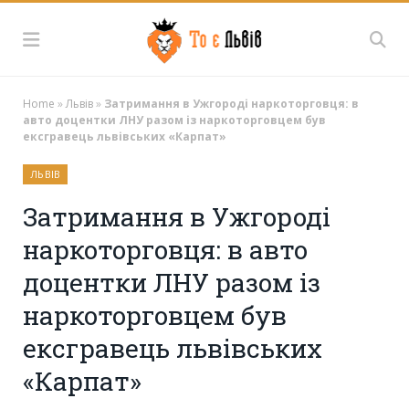
Home
»
Львів
»
Затримання в Ужгороді наркоторговця: в
авто доцентки ЛНУ разом із наркоторговцем був
ексгравець львівських «Карпат»
ЛЬВІВ
Затримання в Ужгороді
наркоторговця: в авто
доцентки ЛНУ разом із
наркоторговцем був
ексгравець львівських
«Карпат»