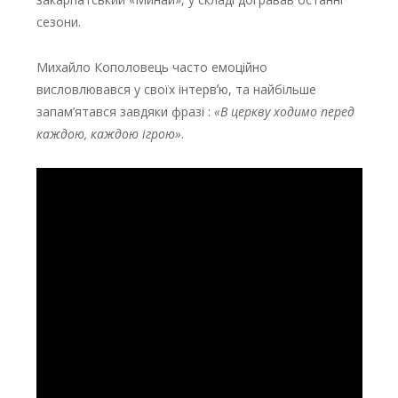
сезони.
Михайло Кополовець часто емоційно
висловлювався у своїх інтервʼю, та найбільше
запам’ятався завдяки фразі :
«В церкву ходимо перед
каждою, каждою ігрою»
.