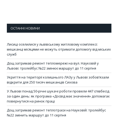
ОСТАННІ НОВИНИ
Лисиці оселилися у львівському житловому комплексі:
мешканці місяцями не можуть отримати допомогу від міських
служб
Дощ затримав ремонт тепломережі на вул. Науковій у
Львові: тролейбус №22 змінює маршрут до 11 серпня
Укриття на території колишнього ЛАЗу у Львові зобов’язали
відкрити для 250 тисяч мешканців Сихова
У Львові понад 50-річні шукачі роботи провели 447 співбесід
за один день: як програма «Досвід має значення» допомагає
повернутися на ринок праці
Дощ затримав ремонт теплотраси на Науковій: тролейбус
№22 змінить маршрут до 11 серпня