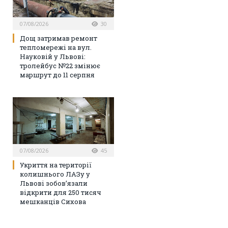
07/08/2026
30
Дощ затримав ремонт
тепломережі на вул.
Науковій у Львові:
тролейбус №22 змінює
маршрут до 11 серпня
07/08/2026
45
Укриття на території
колишнього ЛАЗу у
Львові зобов’язали
відкрити для 250 тисяч
мешканців Сихова