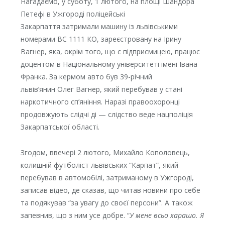
Нагадаємо, у суботу, 1 лютого, на площі Шандора
Петефі в Ужгороді поліцейські
Закарпаття затримали машину із львівськими
номерами ВС 1111 КО, зареєстровану на Ірину
Вагнер, яка, окрім того, що є підприємицею, працює
доцентом в Національному університеті імені Івана
Франка. За кермом авто був 39-річний
львів’янин
Олег Вагнер, який перебував у стані
наркотичного сп’яніння. Наразі правоохоронці
продовжують слідчі ді — слідство веде нацполіція
Закарпатської області.
Згодом, ввечері 2 лютого, Михайло Кополовець,
колишній футболіст львівських “Карпат”, який
перебував в автомобілі, затриманому в Ужгороді,
записав відео, де
сказав,
що читав новини про себе
та подякував “за увагу до своєї персони”. А також
запевнив, що з ним усе добре. “
У мене всьо харашо. Я