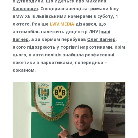
підтвердили, що йдеться про
Михайла
Кополовця
. Спецпризначенці затримали білу
BMW X6 із львівськими номерами в суботу, 1
лютого. Раніше
LVIV.MEDIA
дізнався, що
автомобіль належить доцентці ЛНУ
Ірині
Вагнер
, а за кермом перебував
Олег Вагнер
,
якого підозрюють у торгівлі наркотиками. Крім
цього, в авто поліція знайшла розфасовані
пакетики з наркотиками, попередньо –
кокаїном.