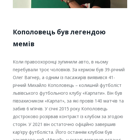
Кополовець був легендою
мемів
Коли правоохоронці зупинили авто, в ньому
перебували троє чоловіків. За кермом був 39-річний
Олег Вагнер, а одним із пасажирів виявився 41-
річний Михайло Кополовець – колишній футболіст
львівського футбольного клубу «Карпати». Він був
півзахисником «Карпат», за які провів 140 матчів та
забив 6 м’ячів. У січні 2015 року Кополовець
достроково розірвав контракт із клубом за згодою
сторін. У 2021 він остаточно офіційно завершив
кар’єру футболіста. Його останнім клубом був
закарпатський «Минай», у складі догравав останні