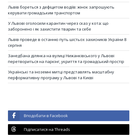
Львів бореться з дефіцитом водіїв: жінок запрошують
керувати громадським транспортом
У Львові оголосили карантин через сказ у кота: що
заборонено і як захистити тварин та себе
Львів проведе в останню путь шістьох захисників України 8
серпня
Занедбана ділянка на вулиці Нижанківського у Львові
перетвориться на паркінг, укриття та громадський простір
Українські та іноземні митці представлять масштабну
перформативну програму у Львові та Києві
Вподобати в Facebook
Підписатися на Threads