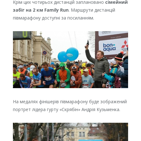
Крім цих чотирьох дистанцій заплановано
сімейний
забіг на 2 км Family Run
. Маршрути дистанцій
півмарафону доступні за посиланням.
На медалях фінішерів півмарафону буде зображений
портрет лідера гурту «Скрябін» Андрія Кузьменка.