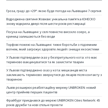
Гроза, град і до +29°: якою буде погода на Львівщині 7 серпня
Відроджена святиня Жовкви: унікальна пам’ятка ЮНЕСКО
знову відкрила двері після шести років реставрації
Посуха на Львівщині: у селі повністю висохло озеро, а
криниці залишаються без води
Торфові пожежі на Львівщині: тижні боротьби з підземним
вогнем, який загрожує здоров’ю людей і знищує екосистеми
У Львові підтвердили сказ у безпритульного кота: хто має
терміново вакцинуватися та як захистити тварин
У Львові підтверджено сказ у кота: мешканців міста
закликають терміново звернутися до лікарів після контакту з
твариною
Львів розширює реабілітаційну мережу UNBROKEN: новий
центр прийняв перших пацієнтів
Фрайбург приєднався до мережі UNBROKEN Cities Network: 45
років дружби та нові спільні проєкти