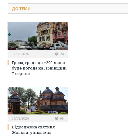
ДО
ТЕМИ
07/08/2026
24
Гроза, град і до +29°: якою
буде погода на Львівщині
7 серпня
06/08/2026
99
Відроджена святиня
Жовкви: унікальна