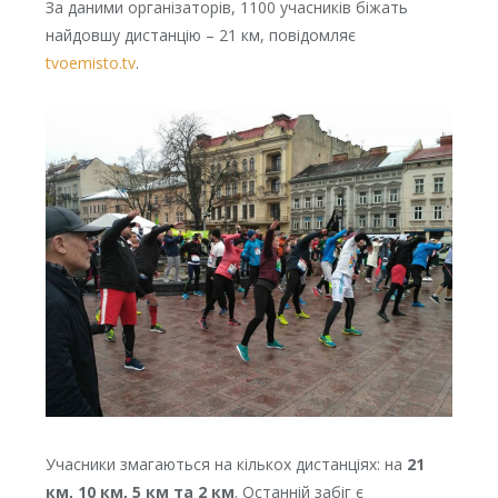
За даними організаторів, 1100 учасників біжать
найдовшу дистанцію – 21 км, повідомляє
tvoemisto.tv
.
Учасники змагаються на кількох дистанціях: на
21
км, 10 км, 5 км та 2 км
. Останній забіг є