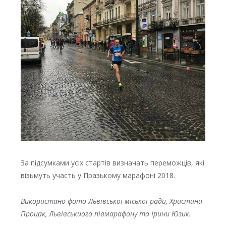
За підсумками усіх стартів визначать переможців, які
візьмуть участь у Празькому марафоні 2018.
Використано фото Львівської міської ради, Христини
Процак, Львівськиого півмарафону та Ірини Юзик.