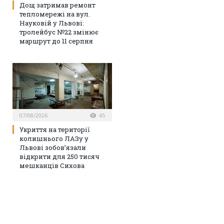
Дощ затримав ремонт
тепломережі на вул.
Науковій у Львові:
тролейбус №22 змінює
маршрут до 11 серпня
07/08/2026
45
Укриття на території
колишнього ЛАЗу у
Львові зобов’язали
відкрити для 250 тисяч
мешканців Сихова