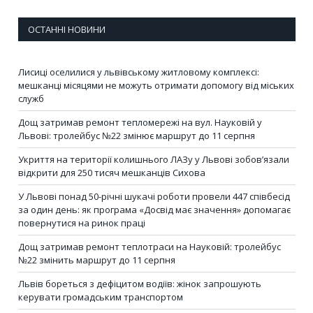
ОСТАННІ НОВИНИ
Лисиці оселилися у львівському житловому комплексі:
мешканці місяцями не можуть отримати допомогу від міських
служб
Дощ затримав ремонт тепломережі на вул. Науковій у
Львові: тролейбус №22 змінює маршрут до 11 серпня
Укриття на території колишнього ЛАЗу у Львові зобов’язали
відкрити для 250 тисяч мешканців Сихова
У Львові понад 50-річні шукачі роботи провели 447 співбесід
за один день: як програма «Досвід має значення» допомагає
повернутися на ринок праці
Дощ затримав ремонт теплотраси на Науковій: тролейбус
№22 змінить маршрут до 11 серпня
Львів бореться з дефіцитом водіїв: жінок запрошують
керувати громадським транспортом