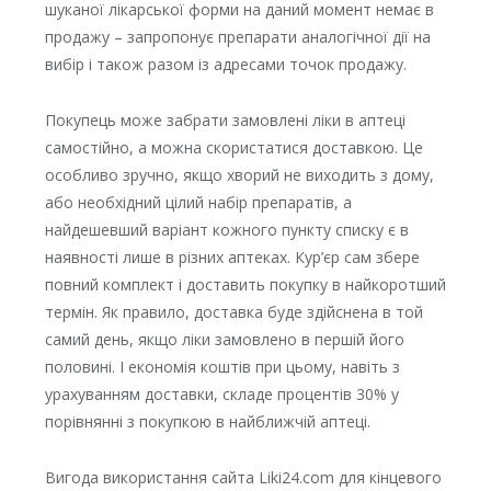
шуканої лікарської форми на даний момент немає в
продажу – запропонує препарати аналогічної дії на
вибір і також разом із адресами точок продажу.
Покупець може забрати замовлені ліки в аптеці
самостійно, а можна скористатися доставкою. Це
особливо зручно, якщо хворий не виходить з дому,
або необхідний цілий набір препаратів, а
найдешевший варіант кожного пункту списку є в
наявності лише в різних аптеках. Кур’єр сам збере
повний комплект і доставить покупку в найкоротший
термін. Як правило, доставка буде здійснена в той
самий день, якщо ліки замовлено в першій його
половині. І економія коштів при цьому, навіть з
урахуванням доставки, складе процентів 30% у
порівнянні з покупкою в найближчій аптеці.
Вигода використання сайта Liki24.com для кінцевого