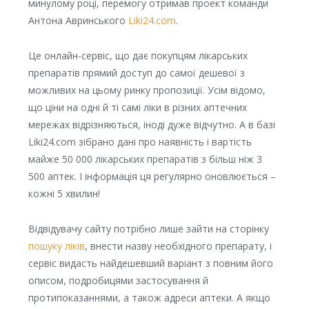
минулому році, перемогу отримав проект команди
Антона Авринського
Liki24.com
.
Це онлайн-сервіс, що дає покупцям лікарських
препаратів прямий доступ до самої дешевої з
можливих на цьому ринку пропозиції. Усім відомо,
що ціни на одні й ті самі ліки в різних аптечних
мережах відрізняються, іноді дуже відчутно. А в базі
Liki24.com зібрано дані про наявність і вартість
майже 50 000 лікарських препаратів з більш ніж 3
500 аптек. І інформація ця регулярно оновлюється –
кожні 5 хвилин!
Відвідувачу сайту потрібно лише зайти на сторінку
пошуку ліків
, внести назву необхідного препарату, і
сервіс видасть найдешевший варіант з повним його
описом, подробицями застосування й
протипоказаннями, а також адреси аптеки. А якщо