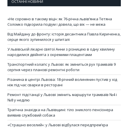
ОСТАННІ НОВИНИ
«Не соромно в такому віці»: як 76-річна львів’янка Тетяна
Соломко підкорила подіум і довела, що вік — не межа
Від Майдану до фронту: історія десантника Павла Кириченка,
серце якого зупинилося у шпиталі
У львівській лікарні святої Анни з різницею в одну хвилину
народилися двійнята з окремими плацентами
Транспортний колапс у Львові: як зміниться рух трамваїв 9
серпня через планові ремонтні роботи
Різанина в центрі Львова: 18-річний волинянин пустив у хід
ніж під час сварки в ресторані
Ремонт підстанції у Львові змінить маршрути трамваїв №4 і
№8 у неділю
Трагічна знахідка на Львівщині: тіло зниклого пенсіонера
виявив службовий собака
«Страшно веселий»: у Львові відбулася передпрем’єра