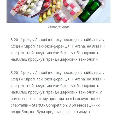
Фото умовне.
З 2014 року у Львові щороку проходить найбільша у
Східній Європі техноконференція IT Arena, на якій IT-
спеціалісти й представники бізнесу обговорюють
найбільш просунуті тренди цифрових технологій.
З 2014 року у Львові щороку проходить найбільша у
Східній Європі техноконференція IT Arena, на якій IT-
спеціалісти й представники бізнесу обговорюють
найбільш просунуті тренди цифрових технологій. У
рамках цього заходу проводиться і конкурс нових
стартапів – StartUp Competition. З 50 інноваційних
розробок, що були представлені на ньому в