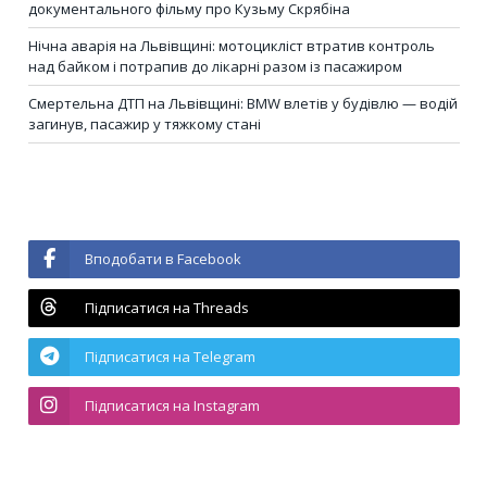
документального фільму про Кузьму Скрябіна
Нічна аварія на Львівщині: мотоцикліст втратив контроль
над байком і потрапив до лікарні разом із пасажиром
Смертельна ДТП на Львівщині: BMW влетів у будівлю — водій
загинув, пасажир у тяжкому стані
Вподобати в Facebook
Підписатися на Threads
Підписатися на Telegram
Підписатися на Instagram