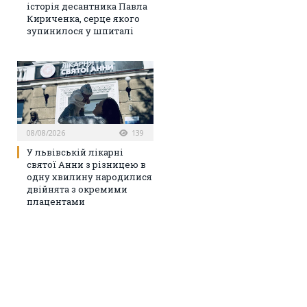
історія десантника Павла
Кириченка, серце якого
зупинилося у шпиталі
08/08/2026
139
У львівській лікарні
святої Анни з різницею в
одну хвилину народилися
двійнята з окремими
плацентами