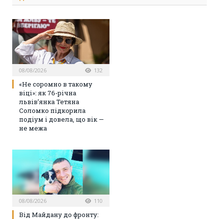
08/08/2026
132
«Не соромно в такому
віці»: як 76-річна
львів’янка Тетяна
Соломко підкорила
подіум і довела, що вік —
не межа
08/08/2026
110
Від Майдану до фронту: