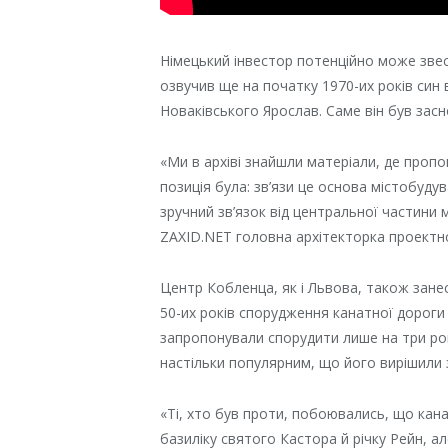
Німецький інвестор потенційно може звест
озвучив ще на початку 1970-их років син
Новаківського Ярослав. Саме він був зас
«Ми в архіві знайшли матеріали, де пропо
позиція була: зв’язи це основа містобуду
зручний зв’язок від центральної частини 
ZAXID.NET головна архітекторка проектно
Центр Кобленца, як і Львова, також зан
50-их років спорудження канатної дороги
запропонували спорудити лише на три рок
настільки популярним, що його вирішили 
«Ті, хто був проти, побоювались, що кана
базиліку святого Кастора й річку Рейн, а