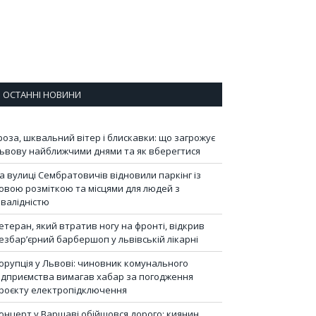
ОСТАННІ НОВИНИ
роза, шквальний вітер і блискавки: що загрожує
ьвову найближчими днями та як вберегтися
а вулиці Сембратовичів відновили паркінг із
овою розміткою та місцями для людей з
нвалідністю
етеран, який втратив ногу на фронті, відкрив
езбар’єрний барбершоп у львівській лікарні
орупція у Львові: чиновник комунального
ідприємства вимагав хабар за погодження
роєкту електропідключення
онцерт у Варшаві обійшовся дорого: киянин