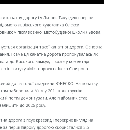
и канатну дорогу і у Львові. Таку ідею вперше
 відомого львівського художника Олекси
новником післявоєнної містобудівної школи Львова.
нується організація такої канатної дороги. Основна
вання. І саме ця канатна дорога пропонувалась як
міста до Високого замку», ‒ каже у коментарі
го інституту «Містопроект» Інеса Склярова.
есений до світової спадщини ЮНЕСКО. На початку
 там заборонили. Утім у 2011 конструкцію
и й потім демонтувати. Але підйомник став
залишити до 2026 року.
тна дорога зіпсує краєвид і перекриє вигляд на
ле за перші півроку дорогою скористалися 3,5