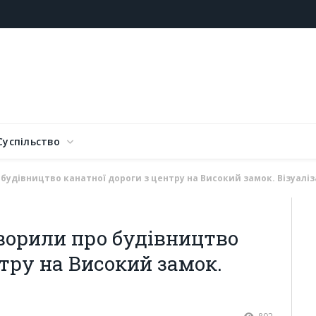
Суспільство
 будівництво канатної дороги з центру на Високий замок. Візуаліз
оворили про будівництво
тру на Високий замок.