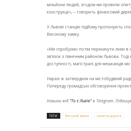
мільйони людей, згодом ми провели опи
конструкції», ‒ говорить фінансовий дире
У Львові станцію підйому пропонують спор
Високому замку.
«Ми спробуємо потім перекинути лінію в
зв’язок з північним районом Львова. Тоді
доступності, магістралі для мешканців міс
Наразі ж затвердили на містобудівній рад
Попереду громадські обговорення проект
Новини від
"То є Львів"
в Telegram. Підпис
ТЕГИ:
Високий замок
канатна дорога