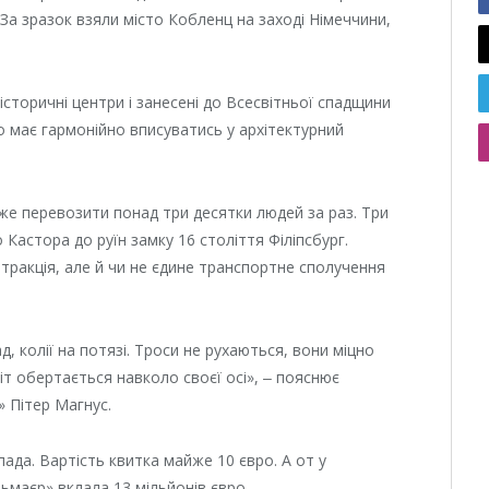
За зразок взяли місто Кобленц на заході Німеччини,
 історичні центри і занесені до Всесвітньої спадщини
 має гармонійно вписуватись у архітектурний
оже перевозити понад три десятки людей за раз. Три
 Кастора до руїн замку 16 століття Філіпсбург.
тракція, але й чи не єдине транспортне сполучення
ад, колії на потязі. Троси не рухаються, вони міцно
дріт обертається навколо своєї осі», ‒ пояснює
» Пітер Магнус.
ада. Вартість квитка майже 10 євро. А от у
ьмаєр» вклала 13 мільйонів євро.