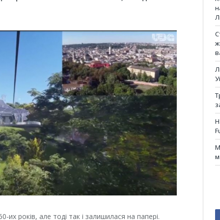
н
Л
С
ж
в
Л
У
Т
з
Н
F
М
м
0-их років, але тоді так і залишилася на папері.