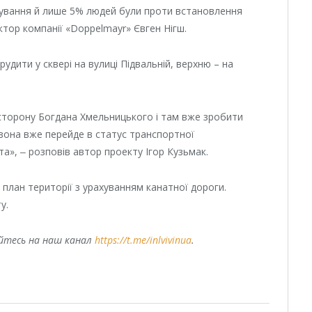
тування й лише 5% людей були проти встановлення
ктор компанії «Doppelmayr» Євген Нігш.
удити у сквері на вулиці Підвальній, верхню – на
 сторону Богдана Хмельницького і там вже зробити
 вона вже перейде в статус транспортної
та», ‒ розповів автор проекту Ігор Кузьмак.
і план території з урахуванням канатної дороги.
у.
уйтесь на наш канал
https://t.me/inlvivinua
.