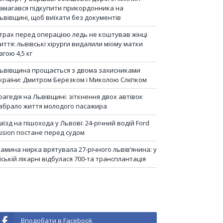
амагався підкупити прикордонника на
ьвівщині, щоб виїхати без документів
трах перед операцією ледь не коштував жінці
иття: львівські хірурги видалили міому матки
агою 4,5 кг
ьвівщина прощається з двома захисниками
країни: Дмитром Березком і Миколою Слєпком
рагедія на Львівщині: зіткнення двох автівок
абрало життя молодого пасажира
аїзд на пішохода у Львові: 24-річний водій Ford
usion постане перед судом
амина нирка врятувала 27-річного львів’янина: у
іській лікарні відбулася 700-та трансплантація
Вподобати в Facebook