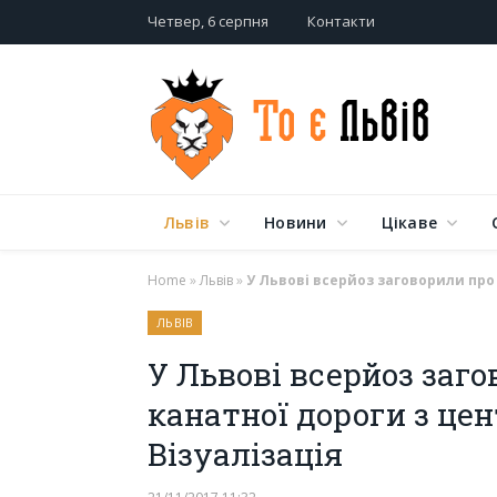
Четвер, 6 серпня
Контакти
Львів
Новини
Цікаве
Home
»
Львів
»
У Львові всерйоз заговорили про
ЛЬВІВ
У Львові всерйоз заг
канатної дороги з цен
Візуалізація