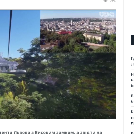
892
Г
Л
Н
н
і
В
б
К
п
п
ентр Львова з Високим замком, а звідти на
К