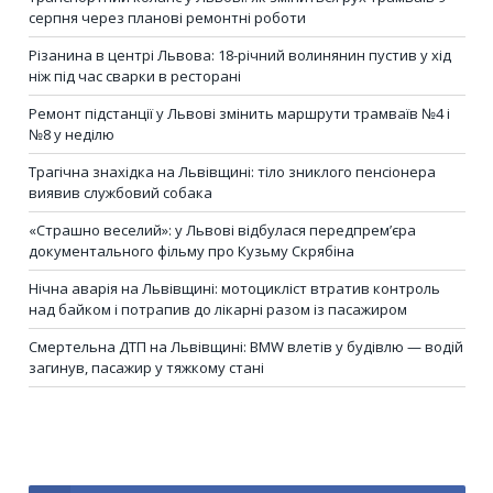
серпня через планові ремонтні роботи
Різанина в центрі Львова: 18-річний волинянин пустив у хід
ніж під час сварки в ресторані
Ремонт підстанції у Львові змінить маршрути трамваїв №4 і
№8 у неділю
Трагічна знахідка на Львівщині: тіло зниклого пенсіонера
виявив службовий собака
«Страшно веселий»: у Львові відбулася передпрем’єра
документального фільму про Кузьму Скрябіна
Нічна аварія на Львівщині: мотоцикліст втратив контроль
над байком і потрапив до лікарні разом із пасажиром
Смертельна ДТП на Львівщині: BMW влетів у будівлю — водій
загинув, пасажир у тяжкому стані