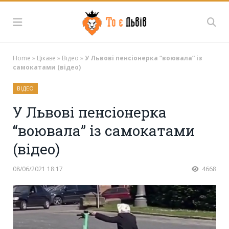
Home
»
Цікаве
»
Відео
»
У Львові пенсіонерка “воювала” із
самокатами (відео)
ВІДЕО
У Львові пенсіонерка
“воювала” із самокатами
(відео)
08/06/2021 18:17
4668