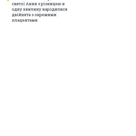
святої Анни з різницею в
одну хвилину народилися
двійнята з окремими
плацентами