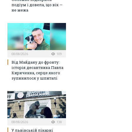
подіум і довела, що вік —
не межа
08/08/2026
109
Від Майдану до фронту:
історія десантника Павла
Кириченка, серце якого
зупинилося у шпиталі
08/08/2026
138
У львівській лікарні