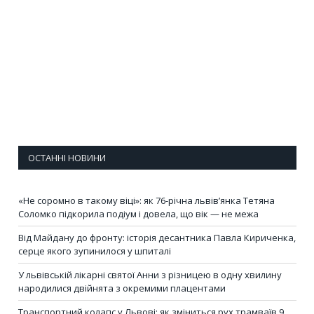
ОСТАННІ НОВИНИ
«Не соромно в такому віці»: як 76-річна львів’янка Тетяна
Соломко підкорила подіум і довела, що вік — не межа
Від Майдану до фронту: історія десантника Павла Кириченка,
серце якого зупинилося у шпиталі
У львівській лікарні святої Анни з різницею в одну хвилину
народилися двійнята з окремими плацентами
Транспортний колапс у Львові: як зміниться рух трамваїв 9