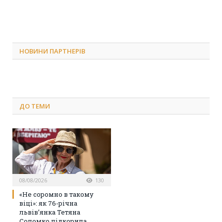
НОВИНИ ПАРТНЕРІВ
ДО
ТЕМИ
08/08/2026
130
«Не соромно в такому
віці»: як 76-річна
львів’янка Тетяна
Соломко підкорила