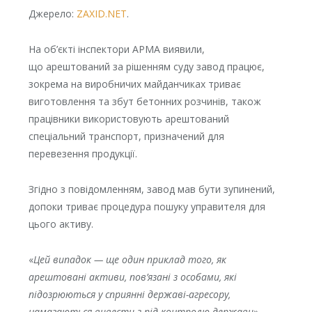
Джерело:
ZAXID.NET
.
На об’єкті інспектори АРМА виявили,
що арештований за рішенням суду завод працює,
зокрема на виробничих майданчиках триває
виготовлення та збут бетонних розчинів, також
працівники використовують арештований
спеціальний транспорт, призначений для
перевезення продукції.
Згідно з повідомленням, завод мав бути зупинений,
допоки триває процедура пошуку управителя для
цього активу.
«
Цей випадок — ще один приклад того, як
арештовані активи, пов’язані з особами, які
підозрюються у сприянні державі-агресору,
намагаються вивести з-під контролю держави
», –