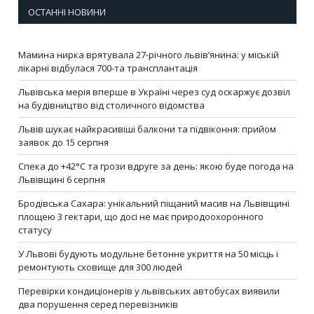
ОСТАННІ НОВИНИ
Мамина нирка врятувала 27-річного львів’янина: у міській
лікарні відбулася 700-та трансплантація
Львівська мерія вперше в Україні через суд оскаржує дозвіл
на будівництво від столичного відомства
Львів шукає найкрасивіші балкони та підвіконня: прийом
заявок до 15 серпня
Спека до +42°C та грози вдруге за день: якою буде погода на
Львівщині 6 серпня
Бродівська Сахара: унікальний піщаний масив на Львівщині
площею 3 гектари, що досі не має природоохоронного
статусу
У Львові будують модульне бетонне укриття на 50 місць і
ремонтують сховище для 300 людей
Перевірки кондиціонерів у львівських автобусах виявили
два порушення серед перевізників