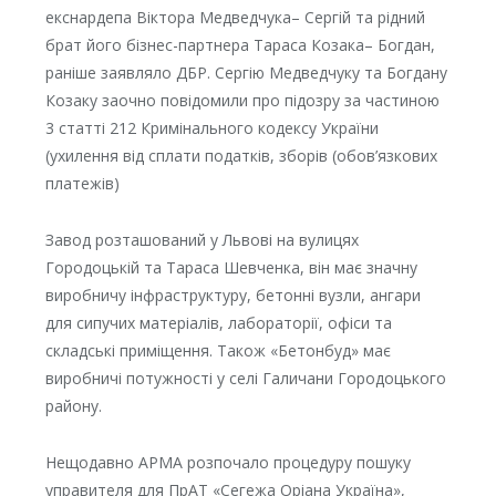
екснардепа Віктора Медведчука– Сергій та рідний
брат його бізнес-партнера Тараса Козака– Богдан,
раніше заявляло ДБР. Сергію Медведчуку та Богдану
Козаку заочно повідомили про підозру за частиною
3 статті 212 Кримінального кодексу України
(ухилення від сплати податків, зборів (обов’язкових
платежів)
Завод розташований у Львові на вулицях
Городоцькій та Тараса Шевченка, він має значну
виробничу інфраструктуру, бетонні вузли, ангари
для сипучих матеріалів, лабораторії, офіси та
складські приміщення. Також «Бетонбуд» має
виробничі потужності у селі Галичани Городоцького
району.
Нещодавно АРМА розпочало процедуру пошуку
управителя для ПрАТ «Сегежа Оріана Україна»,