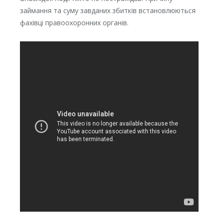
займання та суму завданих збитків встановлюються
фахівці правоохоронних органів.