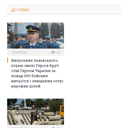
ДО
ТЕМИ
10/08/2026
35
Випускник львівського
ліцею імені Героїв Крут
став Героєм України за
понад 300 бойових
вильотів і знищення сотні
ворожих цілей