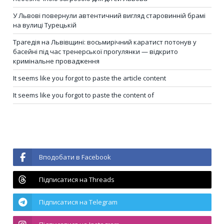
У Львові повернули автентичний вигляд старовинній брамі
на вулиці Турецькій
Трагедія на Львівщині: восьмирічний каратист потонув у
басейні під час тренерської прогулянки — відкрито
кримінальне провадження
It seems like you forgot to paste the article content
It seems like you forgot to paste the content of
Вподобати в Facebook
Підписатися на Threads
Підписатися на Telegram