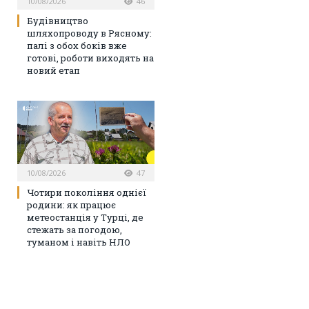
10/08/2026
46
Будівництво
шляхопроводу в Рясному:
палі з обох боків вже
готові, роботи виходять на
новий етап
10/08/2026
47
Чотири покоління однієї
родини: як працює
метеостанція у Турці, де
стежать за погодою,
туманом і навіть НЛО