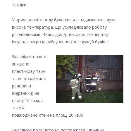
техніки.
У приміщенні заводу було сильне задимлення і дуже
висока температура, що ускладнювало роботу
рятувальників. Внаслідок дії високих температур
існувала загроза руйнування конструкцій будівлі.
Внаслідок пожежі
знищено
пластикову тару
та легкозаймисті
речовини
(барвники) на
площі 16 кв.м, а
також
пошкоджено стіни на площі 20 кв.м.
Внаслідок події ніхто не постраждав. Причину