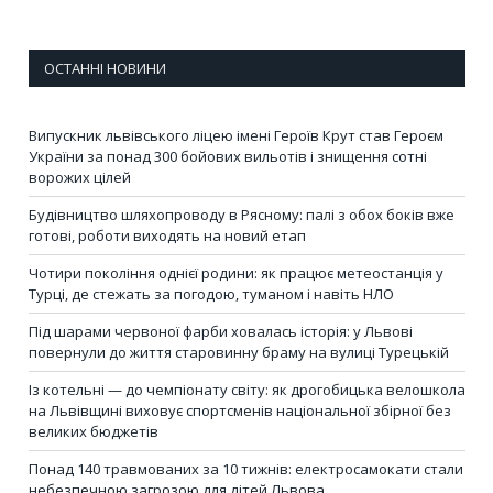
ОСТАННІ НОВИНИ
Випускник львівського ліцею імені Героїв Крут став Героєм
України за понад 300 бойових вильотів і знищення сотні
ворожих цілей
Будівництво шляхопроводу в Рясному: палі з обох боків вже
готові, роботи виходять на новий етап
Чотири покоління однієї родини: як працює метеостанція у
Турці, де стежать за погодою, туманом і навіть НЛО
Під шарами червоної фарби ховалась історія: у Львові
повернули до життя старовинну браму на вулиці Турецькій
Із котельні — до чемпіонату світу: як дрогобицька велошкола
на Львівщині виховує спортсменів національної збірної без
великих бюджетів
Понад 140 травмованих за 10 тижнів: електросамокати стали
небезпечною загрозою для дітей Львова