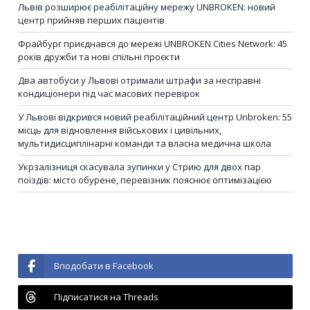
Львів розширює реабілітаційну мережу UNBROKEN: новий
центр прийняв перших пацієнтів
Фрайбург приєднався до мережі UNBROKEN Cities Network: 45
років дружби та нові спільні проєкти
Два автобуси у Львові отримали штрафи за несправні
кондиціонери під час масових перевірок
У Львові відкрився новий реабілітаційний центр Unbroken: 55
місць для відновлення військових і цивільних,
мультидисциплінарні команди та власна медична школа
Укрзалізниця скасувала зупинки у Стрию для двох пар
поїздів: місто обурене, перевізник пояснює оптимізацією
Вподобати в Facebook
Підписатися на Threads