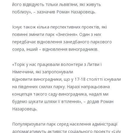
його відвідують тільки львів’яни, які живуть
поблизу», – зазначив Роман Назаровець.
Існує також кілька перспективних проектів, які
повинні змінити парк «Знесіння». Один з них
передбачає відновлення занедбаного паркового
озера, інший – відновлення виноградників.
«Торік у нас працювали волонтери з Литви і
Німеччини, які запропонували
відновити виноградники, що у 17-18 столітті існували
на південних схилах парку. Наразі напрацьована
концепція такого саду-виноградника, надалі ми
будемо шукати шляхи її втілення», – додав Роман
Назаровець.
Популяризувати парк серед населення адміністрації
допомагатимуть активісти соціального проекту «Lviv