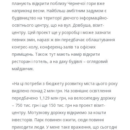
планують відкрити поблизу Чернечої гори вже
наприкінці весни. Найбільш амбітним задумом є
будівництво на території діючого інформаційно-
освітнього центру, що на вул. Довбуша, візит-
центру. Цей проект ще у розробці і може зазнати
певних змін, наразі ж він передбачає облаштування
конгрес-холу, конференц-залів та офісних
приміщень. Також тут мають намір відкрити
ресторан і готель, а на даху будівлі – оглядовий
майданчик.
«На ці потреби з бюджету розвитку міста цього року
виділено понад 2 млн грн. На зовнішнє освітлення
передбачено 1,129 млн грн, на велосипедну доріжку
– 750 тис. грн і ще 150 тис. грн на проект візит-
центру. Мотузкову доріжку відкриємо за кошти
інвесторів. Парк повинен ожити, сюди повинні
приходити люди. У мене таке враження, що сьогодні