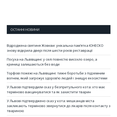
ОСТАННІ НОВИНИ
Відроджена святиня Жовкви: унікальна пам’ятка ЮНЕСКО
знову відкрила двері після шести років реставрації
Посуха на Львівщині: у селі повністю висохло озеро, а
криниці залишаються без води
Торфові пожежі на Львівщині: тижні боротьби з підземним
вогнем, який загрожує здоров’ю людей і знищує екосистеми
У Львові підтвердили сказ у безпритульного кота: хто має
терміново вакцинуватися та як захистити тварин
У Львові підтверджено сказ у кота: мешканців міста
закликають терміново звернутися до лікарів після контакту з
твариною