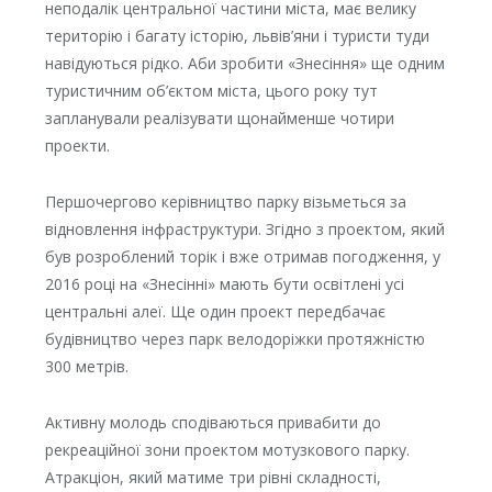
неподалік центральної частини міста, має велику
територію і багату історію, львів’яни і туристи туди
навідуються рідко. Аби зробити «Знесіння» ще одним
туристичним об’єктом міста, цього року тут
запланували реалізувати щонайменше чотири
проекти.
Першочергово керівництво парку візьметься за
відновлення інфраструктури. Згідно з проектом, який
був розроблений торік і вже отримав погодження, у
2016 році на «Знесінні» мають бути освітлені усі
центральні алеї. Ще один проект передбачає
будівництво через парк велодоріжки протяжністю
300 метрів.
Активну молодь сподіваються привабити до
рекреаційної зони проектом мотузкового парку.
Атракціон, який матиме три рівні складності,