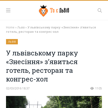
Home
»
Львів
»
У львівському парку «Знесіння» з’явиться
готель, ресторан та конгрес-хол
ЛЬВІВ
У львівському парку
«Знесіння» з’явиться
готель, ресторан та
конгрес-хол
02/03/2016 18:37
1105