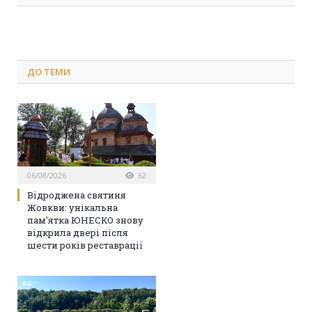
ДО
ТЕМИ
06/08/2026
62
Відроджена святиня
Жовкви: унікальна
пам’ятка ЮНЕСКО знову
відкрила двері після
шести років реставрації