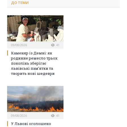
ДО
ТЕМИ
09/08/2026
41
Каменяр із Демні: як
родинне ремесло трьох
поколінь зберігає
львівські пам’ятки та
творить нові шедеври
09/08/2026
41
У Львові оголошено