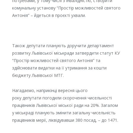
потребами, у тому числі з інвалідністю, створити
комунальну установу “Простір можливостей святого
Антонія” – йдеться в проєкті ухвали.
Також депутати планують доручити департамент
розвитку Львівської міськради затвердити статут КУ
“Простір можливостей святого Антонія” та
здійснювати видатки на її утримання за кошти
бюджету Львівської МТГ.
Нагадаємо, наприкінці вересня цього
року депутати погодили скорочення чисельності
працівників Львівської міської ради на 20%. Загалом
у міськраді планують змінити загальну чисельність
працівників мерії, ліквідувавши 380 посад, – до 1471.