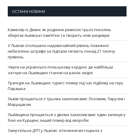
ОСТАННІ НОВИНИ
Каменяр із Демні: як родинне ремесло трьох поколінь
зберігає львівські пам’ятки та творить нові шедеври
У Львові оголошено надзвичайний рівень пожежної
небезпеки: штрафи за підпали сягають понад 21 тисячу
гривень
Черги на українсько-польському кордоні: де найбільші
затори на Львівщині станом на ранок неділі
Трагедія на Львівщині: турист помер під час підйому на гору
Парашка
Львів прощається з трьома захисниками: Лозовим, Тирусем і
Марущаком
Львівщина прощається з двома захисниками: один загинув у
бою на Курщині, інший помер від хвороби
Смертельна ДТП у Львові: зіткнення мотоцикла з