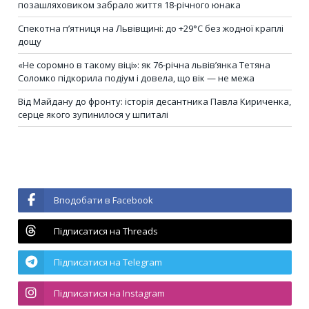
позашляховиком забрало життя 18-річного юнака
Спекотна п’ятниця на Львівщині: до +29°C без жодної краплі
дощу
«Не соромно в такому віці»: як 76-річна львів’янка Тетяна
Соломко підкорила подіум і довела, що вік — не межа
Від Майдану до фронту: історія десантника Павла Кириченка,
серце якого зупинилося у шпиталі
Вподобати в Facebook
Підписатися на Threads
Підписатися на Telegram
Підписатися на Instagram