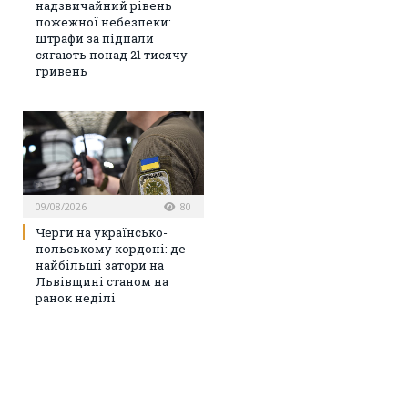
надзвичайний рівень
пожежної небезпеки:
штрафи за підпали
сягають понад 21 тисячу
гривень
09/08/2026
80
Черги на українсько-
польському кордоні: де
найбільші затори на
Львівщині станом на
ранок неділі