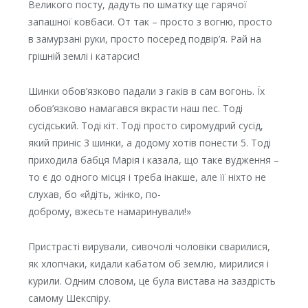
Великого посту, дадуть по шматку ще гарячої
запашної ковбаси. От так – просто з вогню, просто
в замурзані руки, просто посеред подвір’я. Рай на
грішній землі і катарсис!
Шинки обов’язково падали з гаків в сам вогонь. Їх
обов’язково намагався вкрасти наш пес. Тоді
сусідський. Тоді кіт. Тоді просто сиромудрий сусід,
який приніс 3 шинки, а додому хотів понести 5. Тоді
приходила бабця Марія і казала, що таке вудження –
то є до одного місця і треба інакше, але її ніхто не
слухав, бо «йдіть, жінко, по-
доброму, вжесьте намаринували!»
Пристрасті вирували, сивочолі чоловіки сварилися,
як хлопчаки, кидали кабатом об землю, мирилися і
курили. Одним словом, це була вистава на заздрість
самому Шекспіру.