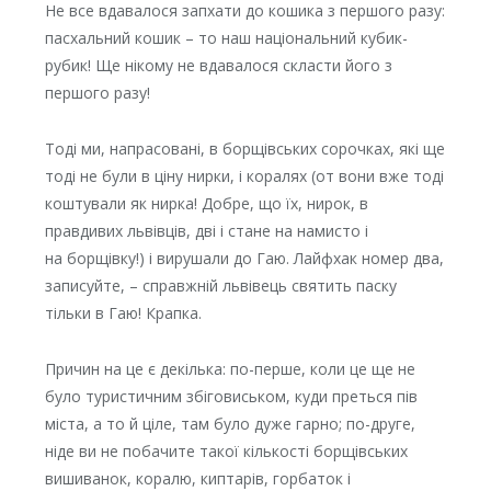
Не все вдавалося запхати до кошика з першого разу:
пасхальний кошик – то наш національний кубик-
рубик! Ще нікому не вдавалося скласти його з
першого разу!
Тоді ми, напрасовані, в борщівських сорочках, які ще
тоді не були в ціну нирки, і коралях (от вони вже тоді
коштували як нирка! Добре, що їх, нирок, в
правдивих львівців, дві і стане на намисто і
на борщівку!) і вирушали до Гаю. Лайфхак номер два,
записуйте, – справжній львівець святить паску
тільки в Гаю! Крапка.
Причин на це є декілька: по-перше, коли це ще не
було туристичним збіговиськом, куди преться пів
міста, а то й ціле, там було дуже гарно; по-друге,
ніде ви не побачите такої кількості борщівських
вишиванок, коралю, киптарів, горбаток і