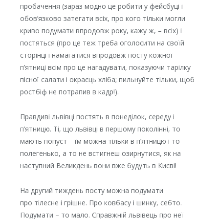
пробачення (зараз модно це робити у фейсбуці і
обов’язково затегати всіх, про кого тільки могли
криво подумати впродовж року, кажу ж, – всіх) і
постяться (про це теж треба оголосити на своїй
сторінці і намагатися впродовж посту кожної
п’ятниці всім про це нагадувати, показуючи тарілку
пісної салати і окраєць хліба; пильнуйте тільки, щоб
ростбіф не потрапив в кадр!).
Правдиві львівці постять в понеділок, середу і
п’ятницю. Ті, що львівці в першому поколінні, то
мають попуст – їм можна тільки в п’ятницю і то –
полегенько, а то не встигнеш озирнутися, як на
наступний Великдень вони вже будуть в Києві!
На другий тиждень посту можна подумати
про тілесне і грішне. Про ковбасу і шинку, себто.
Подумати – то мало. Справжній львівець про неї