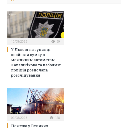
10/08/2026
69
У Львові на зупинці
знайшли сумку з
можливим автоматом
Калашнікова та набоями:
поліція розпочала
розслідування
09/08/2026
128
Пожежа у Великих