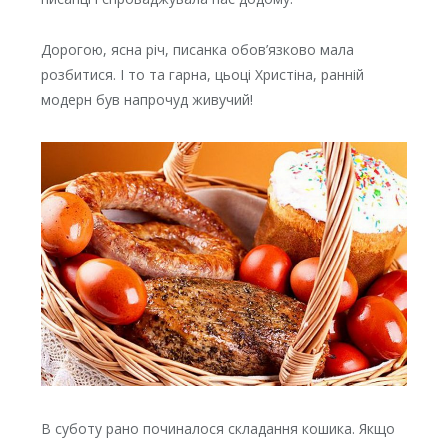
Дорогою, ясна річ, писанка обов’язково мала
розбитися. І то та гарна, цьоці Христіна, ранній
модерн був напрочуд живучий!
В суботу рано починалося складання кошика. Якщо