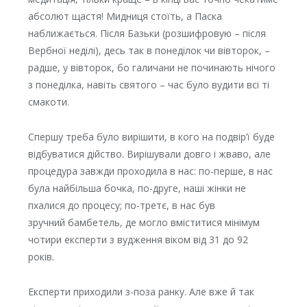
абсолют щастя! Мидниця стоїть, а Паска
наближається. Після Базьки (розшифровую – після
Вербної неділі), десь так в понеділок чи вівторок, –
радше, у вівторок, бо галичани не починають нічого
з понеділка, навіть святого – час було вудити всі ті
смакоти.
Спершу треба було вирішити, в кого на подвір’ї буде
відбуватися дійство. Вирішували довго і жваво, але
процедура завжди проходила в нас: по-перше, в нас
була найбільша бочка, по-друге, наші жінки не
пхалися до процесу; по-третє, в нас був
зручний бамбетель, де могло вміститися мінімум
чотири експерти з вудження віком від 31 до 92
років.
Експерти приходили з-поза ранку. Але вже й так