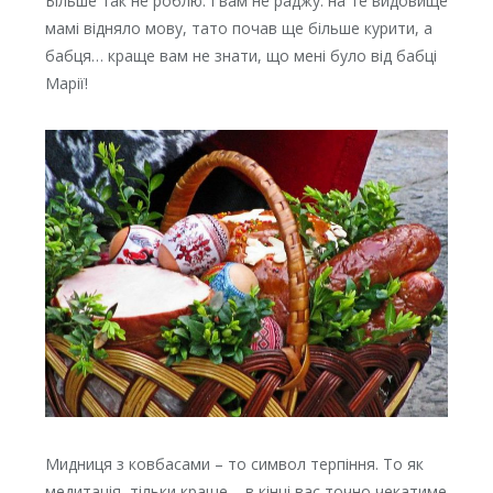
Більше так не роблю. І вам не раджу: на те видовище
мамі відняло мову, тато почав ще більше курити, а
бабця… краще вам не знати, що мені було від бабці
Марії!
Мидниця з ковбасами – то символ терпіння. То як
медитація, тільки краще – в кінці вас точно чекатиме