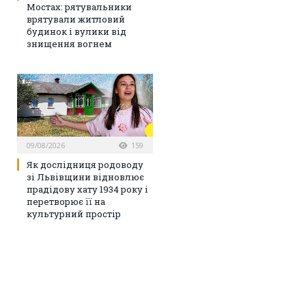
Мостах: рятувальники
врятували житловий
будинок і вулики від
знищення вогнем
09/08/2026
159
Як дослідниця родоводу
зі Львівщини відновлює
прадідову хату 1934 року і
перетворює її на
культурний простір