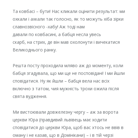
Та ковбасі – бути! Нас кликали оцінити результат: ми
охкали і ахкали так голосно, як то можуть хіба зірки
славнозвісного -хабу! Аж тоді нам
давали по ковбасині, а бабця несла увесь
скарб, на стрих, де
він мав охолонути і вичекатися
Великоднього ранку.
Решта посту проходила мляво аж до моменту, коли
бабця згадувала, що ми ще не посповідані! І ми йшли
сповідатися. Ну як йшли – бабця вела нас всіх
включно з татом, чия мужність трохи ожила після
свята вудження.
Ми вистоювали довжелезну чергу – аж за ворота
церкви Юра (правдивий львівець має ходити
сповідатися до церкви Юра, щоб вас хтось не ввів в
оману і не казав, що в Домінікани) – і в тій черзі