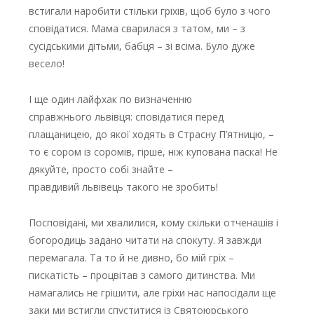
встигали наробити стільки гріхів, щоб було з чого
сповідатися. Мама сварилася з татом, ми – з
сусідськими дітьми, бабця – зі всіма. Було дуже
весело!
І ще один лайфхак по визначенню
справжнього львівця: сповідатися перед
плащаницею, до якої ходять в Страсну П’ятницю, –
то є сором із соромів, гірше, ніж купована паска! Не
дякуйте, просто собі знайте –
правдивий львівець такого не зробить!
Посповідані, ми хвалилися, кому скільки отченашів і
богородиць задано читати на спокуту. Я завжди
перемагала. Та то й не дивно, бо мій гріх –
пискатість – процвітав з самого дитинства. Ми
намагались не грішити, але гріхи нас напосідали ще
заки ми встигли спуститися із Святоюрського