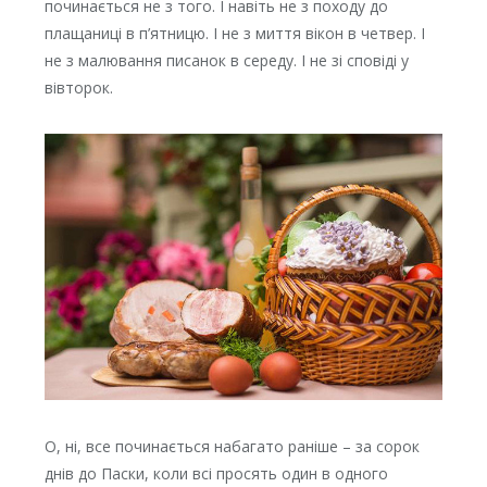
починається не з того. І навіть не з походу до
плащаниці в п’ятницю. І не з миття вікон в четвер. І
не з малювання писанок в середу. І не зі сповіді у
вівторок.
О, ні, все починається набагато раніше – за сорок
днів до Паски, коли всі просять один в одного