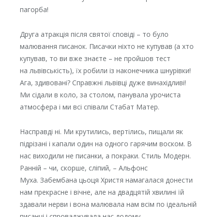
пагорба!
Друга атракція після святої сповіді – то було
малювання писанок. Писачки ніхто не купував (а хто
купував, то ви вже знаєте – не пройшов тест
на львівськість), їх робили із наконечника шнурівки!
Ага, здивовані? Справжні львівці дуже винахідливі!
Ми сідали в коло, за столом, панувала урочиста
атмосфера і ми всі співали Стабат Матер.
Насправді ні. Ми крутились, вертілись, пищали як
підрізані і капали один на одного гарячим воском. В
нас виходили не писанки, а покраки. Стиль Модерн.
Ранній – чи, скорше, сліпий, – Альфонс
Муха. Забембана цьоця Христя намагалася донести
нам прекрасне і вічне, але на двадцятій хвилині їй
здавали нерви і вона малювала нам всім по ідеальній
писанці і спроваджувала нас додому.