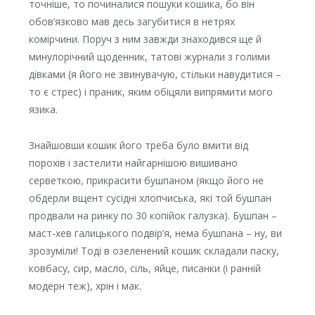
точніше, то починалися пошуки кошика, бо він
обов’язково мав десь загубитися в нетрях
комірчини. Поруч з ним завжди знаходився ще й
минулорічний щоденник, татові журнали з голими
дівками (я його не звинувачую, стільки навудитися –
то є стрес) і праник, яким обіцяли випрямити мого
язика.
Знайшовши кошик його треба було вмити від
порохів і застелити найгарнішою вишивано
серветкою, прикрасити бушпаном (якщо його не
обдерли вщент сусідні хлопчиська, які той бушпан
продвали на ринку по 30 копійок галузка). Бушпан –
маст-хев галицького подвір’я, нема бушпана – ну, ви
зрозуміли! Тоді в озеленений кошик складали паску,
ковбасу, сир, масло, сіль, яйце, писанки (і ранній
модерн теж), хрін і мак.