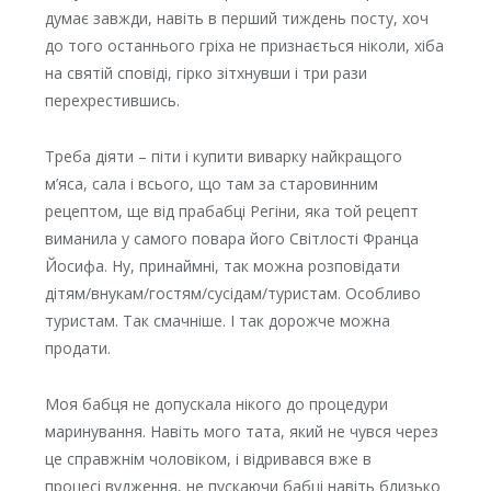
думає завжди, навіть в перший тиждень посту, хоч
до того останнього гріха не признається ніколи, хіба
на святій сповіді, гірко зітхнувши і три рази
перехрестившись.
Треба діяти – піти і купити виварку найкращого
м’яса, сала і всього, що там за старовинним
рецептом, ще від прабабці Регіни, яка той рецепт
виманила у самого повара його Світлості Франца
Йосифа. Ну, принаймні, так можна розповідати
дітям/внукам/гостям/сусідам/туристам. Особливо
туристам. Так смачніше. І так дорожче можна
продати.
Моя бабця не допускала нікого до процедури
маринування. Навіть мого тата, який не чувся через
це справжнім чоловіком, і відривався вже в
процесі вудження, не пускаючи бабці навіть близько