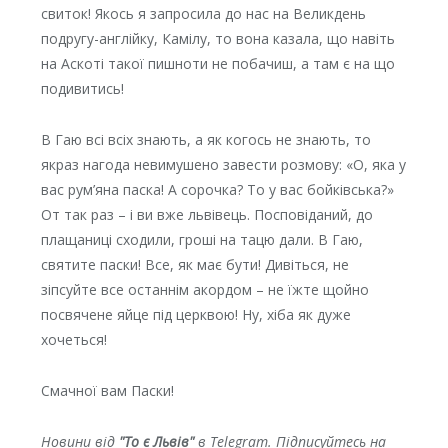
свиток! Якось я запросила до нас на Великдень
подругу-англійку, Камілу, то вона казала, що навіть
на Аскоті такої пишноти не побачиш, а там є на що
подивитись!
В Гаю всі всіх знають, а як когось не знають, то
якраз нагода невимушено завести розмову: «О, яка у
вас рум’яна паска! А сорочка? То у вас бойківська?»
От так раз – і ви вже львівець. Посповіданий, до
плащаниці сходили, гроші на тацю дали. В Гаю,
святите паски! Все, як має бути! Дивіться, не
зіпсуйте все останнім акордом – не їжте щойно
посвячене яйце під церквою! Ну, хіба як дуже
хочеться!
Смачної вам Паски!
Новини від
"То є Львів"
в Telegram. Підписуйтесь на