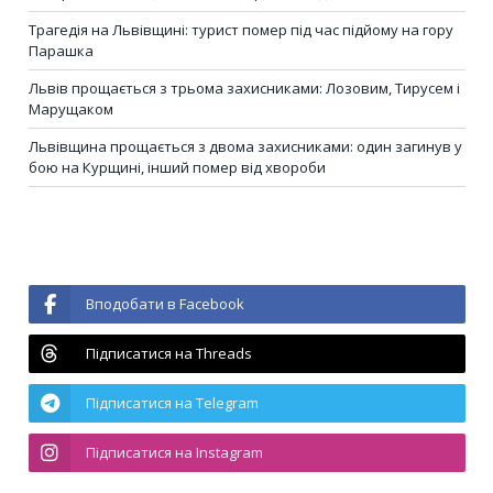
Трагедія на Львівщині: турист помер під час підйому на гору
Парашка
Львів прощається з трьома захисниками: Лозовим, Тирусем і
Марущаком
Львівщина прощається з двома захисниками: один загинув у
бою на Курщині, інший помер від хвороби
Вподобати в Facebook
Підписатися на Threads
Підписатися на Telegram
Підписатися на Instagram