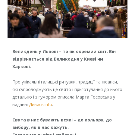
Великдень у Львові – то як окремий світ. Він
відрізняється від Великодня у Києві чи
Харкові.
Про унікальні галицькі ритуали, традиції та нюанси,
які супроводжують це свято і приготування до нього
детально і з гумором описала Марта Госовська у
виданні
Дивись.info
.
Свята в нас бувають всякі – до кольору, до
вибору, як в нас кажуть.
Гоститися львівці люблять!