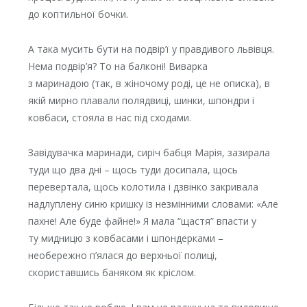
до коптильної бочки.
А така мусить бути на подвір’ї у правдивого львівця.
Нема подвір’я? То на балконі! Виварка
з маринадою (так, в жіночому роді, це не описка), в
якій мирно плавали полядвиці, шинки, шпондри і
ковбаси, стояла в нас під сходами.
Завідувачка маринади, сиріч бабця Марія, зазирала
туди що два дні – щось туди досипала, щось
перевертала, щось колотила і дзвінко закривала
надлуплену синю кришку із незмінними словами: «Але
пахне! Але буде файне!» Я мала “щастя” впасти у
ту мидницю з ковбасами і шпондерками –
необережно п’ялася до верхньої полиці,
скориставшись баняком як кріслом.