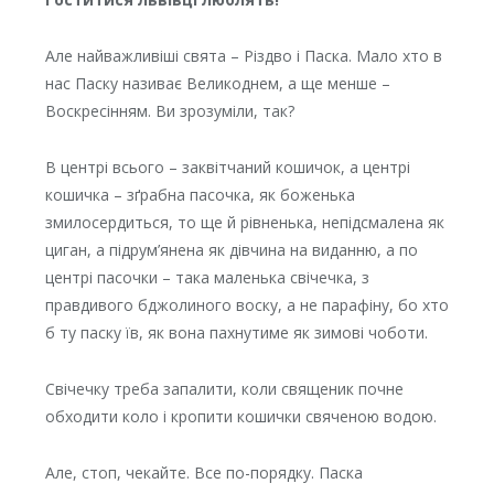
Але найважливіші свята – Різдво і Паска. Мало хто в
нас Паску називає Великоднем, а ще менше –
Воскресінням. Ви зрозуміли, так?
В центрі всього – заквітчаний кошичок, а центрі
кошичка – зґрабна пасочка, як боженька
змилосердиться, то ще й рівненька, непідсмалена як
циган, а підрум’янена як дівчина на виданню, а по
центрі пасочки – така маленька свічечка, з
правдивого бджолиного воску, а не парафіну, бо хто
б ту паску їв, як вона пахнутиме як зимові чоботи.
Свічечку треба запалити, коли священик почне
обходити коло і кропити кошички свяченою водою.
Але, стоп, чекайте. Все по-порядку. Паска