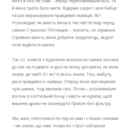
ніхто в хаті не спав – емоції переповнювали всіх, та
й вікна треба було мити. Відкрию секрет: моя бабця
на раз вираховувала правдивих львівців. Як?
Розповідаю: як миють вікна в Чистий Четвер перед
самою Страсною П’ятницею – значить, не справжні.
Справжні миють вікна добряче заздалегідь, акурат
коли вудиться шинка.
Так от, комісія з вудження зносила всі шинки околиці
до нас на подвір’я і я досі не можу зрозуміти, як вони
знали, де чия?! От як? А якось знали. Теж, мабуть,
риса правдивого львівця. Спершу вони критикували
чужі шинки, тоді хвалили свої. Потім – розпалювали
вогонь в коптильній бочці і навіть не курили, щоб
вишневі дрова не засмердіти Прімою без фільтру.
Ми, малі, пленталися по-під ногами і стікали слинами
– ми знали, що нам, попри всі строгі заборони