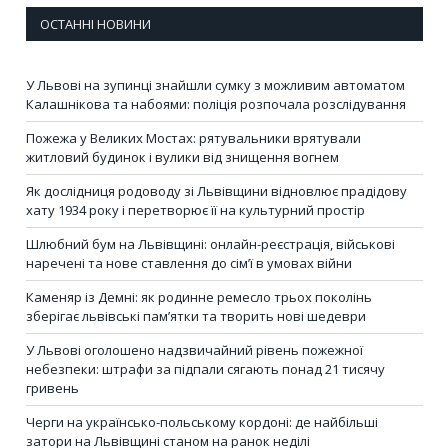
ОСТАННІ НОВИНИ
У Львові на зупинці знайшли сумку з можливим автоматом
Калашнікова та набоями: поліція розпочала розслідування
Пожежа у Великих Мостах: рятувальники врятували
житловий будинок і вулики від знищення вогнем
Як дослідниця родоводу зі Львівщини відновлює прадідову
хату 1934 року і перетворює її на культурний простір
Шлюбний бум на Львівщині: онлайн-реєстрація, військові
наречені та нове ставлення до сім’ї в умовах війни
Каменяр із Демні: як родинне ремесло трьох поколінь
зберігає львівські пам’ятки та творить нові шедеври
У Львові оголошено надзвичайний рівень пожежної
небезпеки: штрафи за підпали сягають понад 21 тисячу
гривень
Черги на українсько-польському кордоні: де найбільші
затори на Львівщині станом на ранок неділі