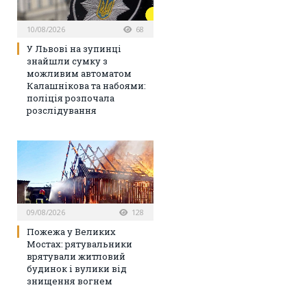
10/08/2026
68
У Львові на зупинці
знайшли сумку з
можливим автоматом
Калашнікова та набоями:
поліція розпочала
розслідування
09/08/2026
128
Пожежа у Великих
Мостах: рятувальники
врятували житловий
будинок і вулики від
знищення вогнем