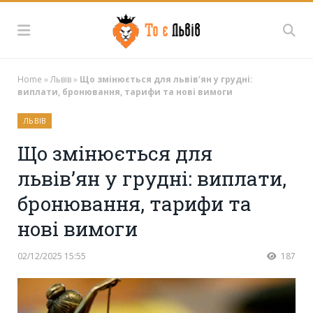
Home
»
Львів
»
Що змінюється для львів’ян у грудні:
виплати, бронювання, тарифи та нові вимоги
ЛЬВІВ
Що змінюється для
львів’ян у грудні: виплати,
бронювання, тарифи та
нові вимоги
02/12/2025 15:55
187