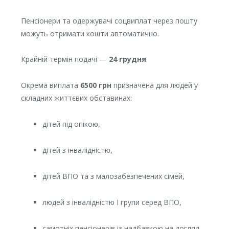
Пенсіонери та одержувачі соцвиплат через пошту
можуть отримати кошти автоматично.
Крайній термін подачі —
24 грудня
.
Окрема виплата
6500 грн
призначена для людей у
складних життєвих обставинах:
дітей під опікою,
дітей з інвалідністю,
дітей ВПО та з малозабезпечених сімей,
людей з інвалідністю І групи серед ВПО,
самотніх пенсіонерів із надбавкою на догляд.