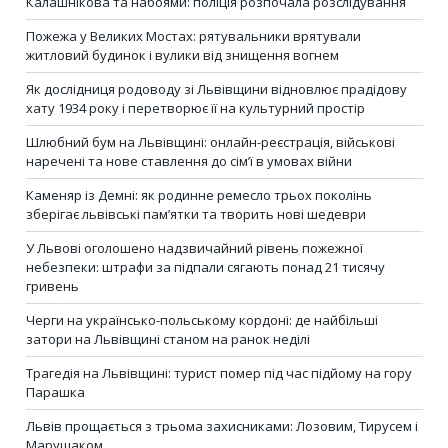
Калашнікова та набоями: поліція розпочала розслідування
Пожежа у Великих Мостах: рятувальники врятували
житловий будинок і вулики від знищення вогнем
Як дослідниця родоводу зі Львівщини відновлює прадідову
хату 1934 року і перетворює її на культурний простір
Шлюбний бум на Львівщині: онлайн-реєстрація, військові
наречені та нове ставлення до сім’ї в умовах війни
Каменяр із Демні: як родинне ремесло трьох поколінь
зберігає львівські пам’ятки та творить нові шедеври
У Львові оголошено надзвичайний рівень пожежної
небезпеки: штрафи за підпали сягають понад 21 тисячу
гривень
Черги на українсько-польському кордоні: де найбільші
затори на Львівщині станом на ранок неділі
Трагедія на Львівщині: турист помер під час підйому на гору
Парашка
Львів прощається з трьома захисниками: Лозовим, Тирусем і
Марущаком