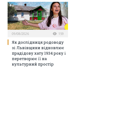
09/08/2026
159
Як дослідниця родоводу
зі Львівщини відновлює
прадідову хату 1934 року і
перетворює її на
культурний простір