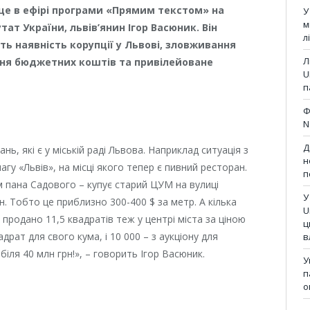
це в ефірі програми «Прямим текстом» на
У
м
ат України, львів’янин Ігор Васюник. Він
л
ть наявність корупції у Львові, зловживання
Л
ня бюджетних коштів та привілейоване
U
п
Ф
N
Д
ь, які є у міській раді Львова. Наприклад ситуація з
н
у «Львів», на місці якого тепер є пивний ресторан.
п
м пана Садового – купує старий ЦУМ на вулиці
У
. Тобто це приблизно 300-400 $ за метр. А кілька
U
 продано 11,5 квадратів теж у центрі міста за ціною
ц
вадрат для свого кума, і 10 000 – з аукціону для
в
іля 40 млн грн!», – говорить Ігор Васюник.
У
п
о