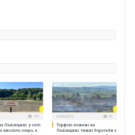
105
06/08/2026
99
а Львівщині: у селі
Торфові пожежі на
ю висохло озеро, а
Львівщині: тижні боротьби з