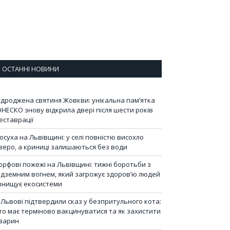
ОСТАННІ НОВИНИ
ідроджена святиня Жовкви: унікальна пам’ятка
НЕСКО знову відкрила двері після шести років
еставрації
осуха на Львівщині: у селі повністю висохло
зеро, а криниці залишаються без води
орфові пожежі на Львівщині: тижні боротьби з
ідземним вогнем, який загрожує здоров’ю людей
 знищує екосистеми
 Львові підтвердили сказ у безпритульного кота:
то має терміново вакцинуватися та як захистити
варин