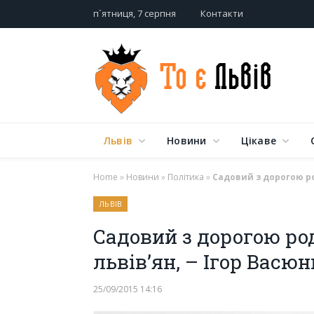
п`ятниця, 7 серпня
Контакти
Львів
Новини
Цікаве
Home
»
Новини
»
Політика
»
Садовий з дорогою ро
ЛЬВІВ
Садовий з дорогою ро
львів’ян, – Ігор Васю
25/09/2015 14:16