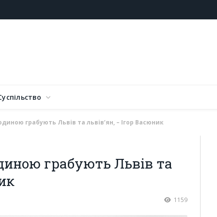
Суспільство
диною грабують Львів та львів’ян, – Ігор Васюник
диною грабують Львів та
ник
1159