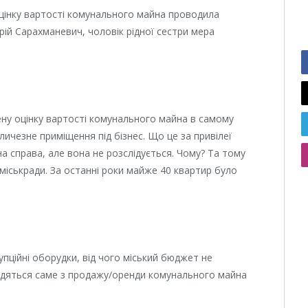
оцінку вартості комунального майна проводила
рій Сарахманевич, чоловік рідної сестри мера
ну оцінку вартості комунального майна в самому
еличезне приміщення під бізнес. Що це за привілеї
на справа, але вона не розслідується. Чому? Та тому
міськради. За останні роки майже 40 квартир було
.
упційні оборудки, від чого міський бюджет не
одяться саме з продажу/оренди комунального майна