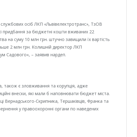
 службових осіб ЛКП «Львівелектротранс», ТзОВ
сі придбання за бюджетні кошти вживаних 22
ва на суму 10 млн грн. штучно завищили їх вартість
льше 2 млн грн. Колишній директор ЛКП
ум Садового», – заявив нардеп.
а, також є зловживання та корупція, адже
ційні внески, які мали б наповнювати бюджет міста.
ці Вернадського-Скрипника, Тершаківців, Франка та
звернення у правоохоронні органи по наведених