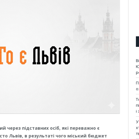
В
Ю
р
П
о
Т
п
і
У
х
й через підставних осіб, які переважно є
т
сто Львів, в результаті чого міський бюджет