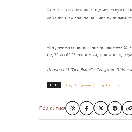
Ігор Васюник зазначає, що через кумівств
хабарництво значна частина економіки міс
«За даними соціологічних досліджень 65 % 
від 30 до 80 % економіки, залежно від сфе
Новини від
"То є Львів"
в Telegram. Підпис
ТЕГИ:
Андрій Садовий
Ігор Васюник
Поділитися