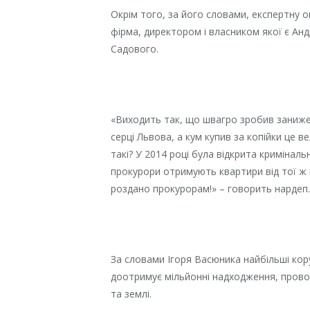
Окрім того, за його словами, експертну 
фірма, директором і власником якої є Анд
Садового.
«Виходить так, що швагро зробив заниже
серці Львова, а кум купив за копійки це в
такі? У 2014 році була відкрита криміналь
прокурори отримують квартири від тої ж 
роздано прокурорам!» – говорить нардеп
За словами Ігоря Васюника найбільші кор
доотримує мільйонні надходження, пров
та землі.