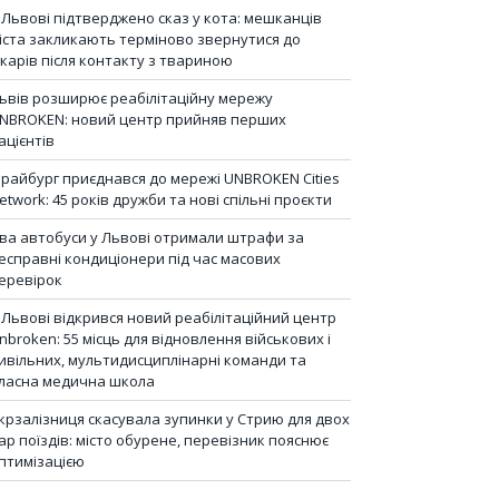
 Львові підтверджено сказ у кота: мешканців
іста закликають терміново звернутися до
ікарів після контакту з твариною
ьвів розширює реабілітаційну мережу
NBROKEN: новий центр прийняв перших
ацієнтів
райбург приєднався до мережі UNBROKEN Cities
etwork: 45 років дружби та нові спільні проєкти
ва автобуси у Львові отримали штрафи за
есправні кондиціонери під час масових
еревірок
 Львові відкрився новий реабілітаційний центр
nbroken: 55 місць для відновлення військових і
ивільних, мультидисциплінарні команди та
ласна медична школа
крзалізниця скасувала зупинки у Стрию для двох
ар поїздів: місто обурене, перевізник пояснює
птимізацією