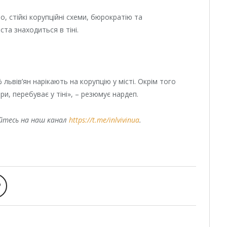
о, стійкі корупційні схеми, бюрократію та
та знаходиться в тіні.
львів’ян нарікають на корупцію у місті. Окрім того
ри, перебуває у тіні», – резюмує нардеп.
уйтесь на наш канал
https://t.me/inlvivinua
.