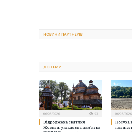
НОВИНИ ПАРТНЕРІВ
ДО
ТЕМИ
06/08/2026
93
06/08/2026
Відроджена святиня
Посуха н
Жовкви: унікальна пам’ятка
повніст