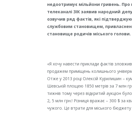
недоотримує мільйони гривень. Про 
телеканалі ЗІК заявив народний депут
озвучив ряд фактів, які підтверджую
службовим становищем, привласнен
становище родичів міського голови.
«Я хочу навести приклади фактів зловживан
продажем приміщень колишнього універмаг
Отже у 2013 році Олексій Курилишин – ку
Шевській площею 1850 метрів за 7 млн грн
тижнів тому через відкритий аукціон було
2, 5 млн грн.! Різниця вражає – 300 $ за к
чужого. Це втрати для міського бюджету б