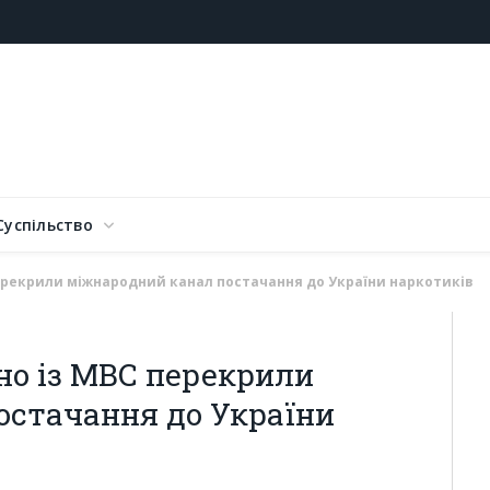
Суспільство
ерекрили міжнародний канал постачання до України наркотиків
но із МВС перекрили
остачання до України