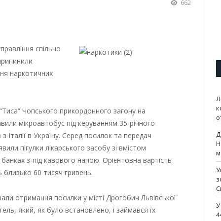
662
правління спільно
 припинили
ння наркотичних
Л
к
 “Тиса” Чопського прикордонного загону
на
о
вили мікроавтобус під керуванням 35-річного
Д
з Італії в Україну. Серед посилок та передач
Н
иявили пігулки лікарського засобу зі вмістом
м
 банках з-під кавового напою. Орієнтовна вартість
У
ь близько 60 тисяч гривень.
з
С
вали отримання посилки у місті Дрогобич Львівської
У
тель, який, як було встановлено, і займався їх
4