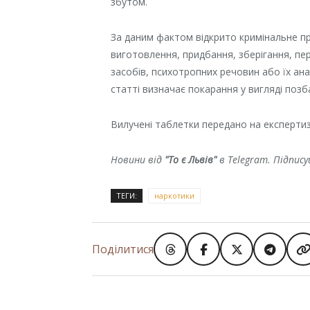
збутом.
За даним фактом відкрито кримінальне пр
виготовлення, придбання, зберігання, пе
засобів, психотропних речовин або їх ана
статті визначає покарання у вигляді позб
Вилучені таблетки передано на експертизу
Новини від
"То є Львів"
в Telegram. Підпис
ТЕГИ:
наркотики
Поділитися