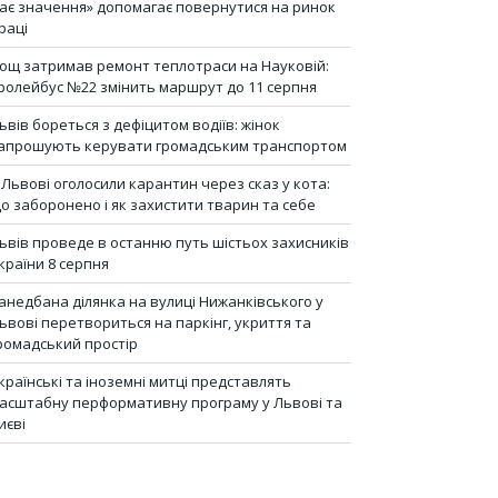
ає значення» допомагає повернутися на ринок
раці
ощ затримав ремонт теплотраси на Науковій:
ролейбус №22 змінить маршрут до 11 серпня
ьвів бореться з дефіцитом водіїв: жінок
апрошують керувати громадським транспортом
 Львові оголосили карантин через сказ у кота:
о заборонено і як захистити тварин та себе
ьвів проведе в останню путь шістьох захисників
країни 8 серпня
анедбана ділянка на вулиці Нижанківського у
ьвові перетвориться на паркінг, укриття та
ромадський простір
країнські та іноземні митці представлять
асштабну перформативну програму у Львові та
иєві