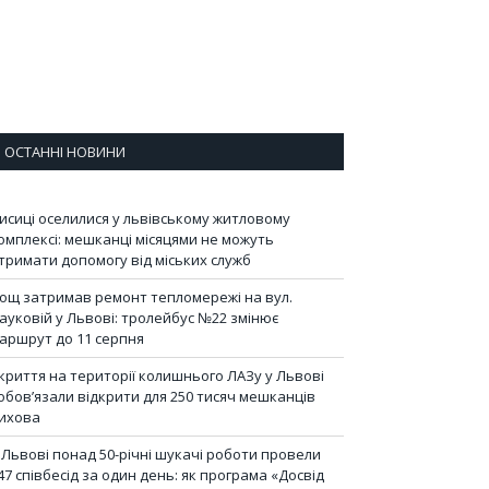
ОСТАННІ НОВИНИ
исиці оселилися у львівському житловому
омплексі: мешканці місяцями не можуть
тримати допомогу від міських служб
ощ затримав ремонт тепломережі на вул.
ауковій у Львові: тролейбус №22 змінює
аршрут до 11 серпня
криття на території колишнього ЛАЗу у Львові
обов’язали відкрити для 250 тисяч мешканців
ихова
 Львові понад 50-річні шукачі роботи провели
47 співбесід за один день: як програма «Досвід