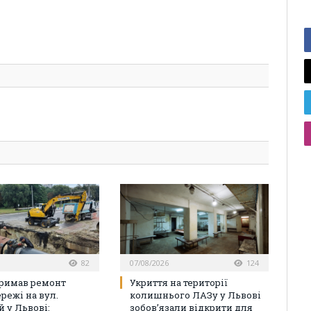
82
07/08/2026
124
римав ремонт
Укриття на території
режі на вул.
колишнього ЛАЗу у Львові
й у Львові:
зобов’язали відкрити для