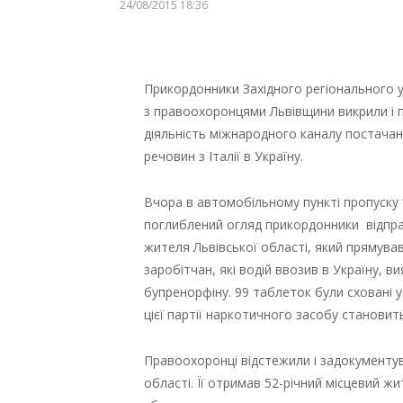
24/08/2015 18:36
Прикордонники Західного регіонального у
з правоохоронцями Львівщини
викрили і
діяльність міжнародного каналу постача
речовин з Італії в Україну.
Вчора в автомобільному пункті пропуску
поглиблений огляд прикордонники відпра
жителя Львівської області, який прямував 
заробітчан, які водій ввозив в Україну, в
бупренорфіну.
99 таблеток були сховані у
цієї партії наркотичного засобу становит
Правоохоронці
відстежили і задокументу
області. Її отримав 52-річний місцевий жи