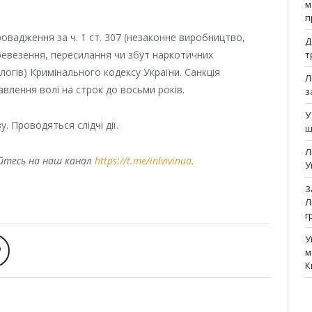
м
п
овадження за ч. 1 ст. 307 (незаконне виробництво,
Д
ревезення, пересилання чи збут наркотичних
т
логів) Кримінального кодексу України. Санкція
Л
авлення волі на строк до восьми років.
з
У
. Проводяться слідчі дії.
щ
Л
уйтесь на наш канал
https://t.me/inlvivinua
.
У
З
Л
г
У
м
К