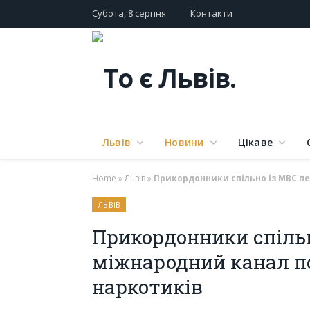
Субота, 8 серпня
Контакти
Львів
Новини
Цікаве
Home
»
Львів
»
Прикордонники спільно із МВС п
ЛЬВІВ
Прикордонники спіль
міжнародний канал п
наркотиків