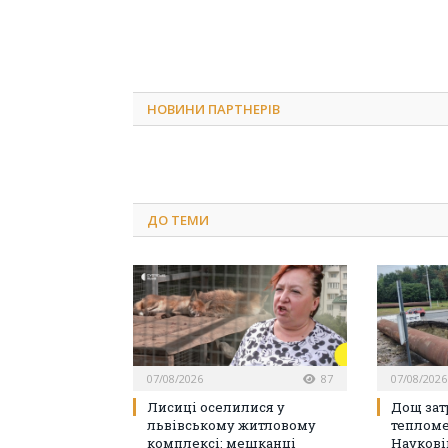
НОВИНИ ПАРТНЕРІВ
ДО
ТЕМИ
07/08/2026
87
07/08/2026
Лисиці оселилися у
Дощ зат
львівському житловому
тепломе
комплексі: мешканці
Наукові