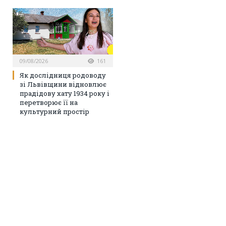
09/08/2026
161
Як дослідниця родоводу
зі Львівщини відновлює
прадідову хату 1934 року і
перетворює її на
культурний простір