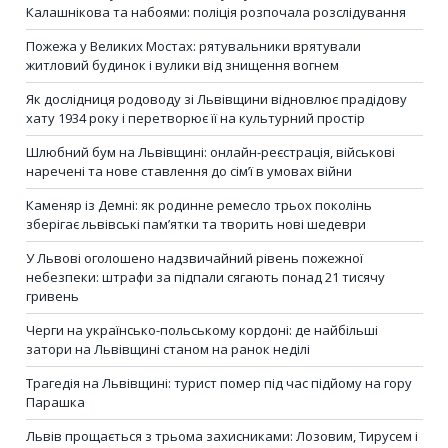
Калашнікова та набоями: поліція розпочала розслідування
Пожежа у Великих Мостах: рятувальники врятували
житловий будинок і вулики від знищення вогнем
Як дослідниця родоводу зі Львівщини відновлює прадідову
хату 1934 року і перетворює її на культурний простір
Шлюбний бум на Львівщині: онлайн-реєстрація, військові
наречені та нове ставлення до сім’ї в умовах війни
Каменяр із Демні: як родинне ремесло трьох поколінь
зберігає львівські пам’ятки та творить нові шедеври
У Львові оголошено надзвичайний рівень пожежної
небезпеки: штрафи за підпали сягають понад 21 тисячу
гривень
Черги на українсько-польському кордоні: де найбільші
затори на Львівщині станом на ранок неділі
Трагедія на Львівщині: турист помер під час підйому на гору
Парашка
Львів прощається з трьома захисниками: Лозовим, Тирусем і