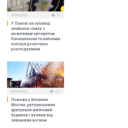
10/08/2026
72
У Львові на зупинці
знайшли сумку з
можливим автоматом
Калашнікова та набоями:
поліція розпочала
розслідування
09/08/2026
132
Пожежа у Великих
Мостах: рятувальники
врятували житловий
будинок і вулики від
знищення вогнем