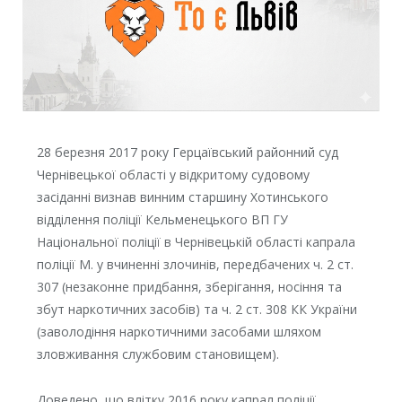
28 березня 2017 року Герцаївський районний суд
Чернівецької області у відкритому судовому
засіданні визнав винним старшину Хотинського
відділення поліції Кельменецького ВП ГУ
Національної поліції в Чернівецькій області капрала
поліції М. у вчиненні злочинів, передбачених ч. 2 ст.
307 (незаконне придбання, зберігання, носіння та
збут наркотичних засобів) та ч. 2 ст. 308 КК України
(заволодіння наркотичними засобами шляхом
зловживання службовим становищем).
Доведено, що влітку 2016 року капрал поліції,