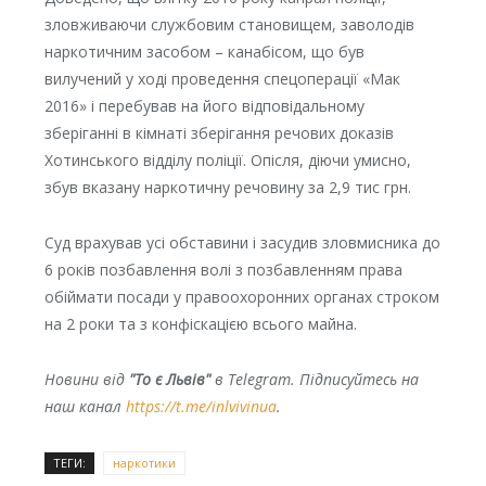
зловживаючи службовим становищем, заволодів
наркотичним засобом – канабісом, що був
вилучений у ході проведення спецоперації «Мак
2016» і перебував на його відповідальному
зберіганні в кімнаті зберігання речових доказів
Хотинського відділу поліції. Опісля, діючи умисно,
збув вказану наркотичну речовину за 2,9 тис грн.
Суд врахував усі обставини і засудив зловмисника до
6 років позбавлення волі з позбавленням права
обіймати посади у правоохоронних органах строком
на 2 роки та з конфіскацією всього майна.
Новини від
"То є Львів"
в Telegram. Підписуйтесь на
наш канал
https://t.me/inlvivinua
.
ТЕГИ:
наркотики