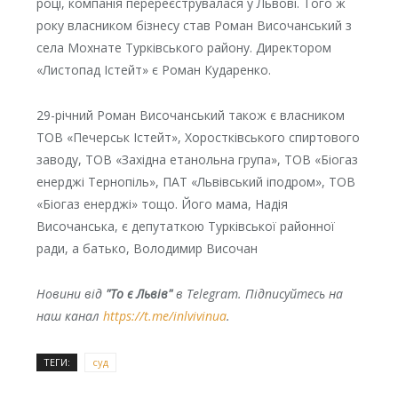
році, компанія перереєструвалася у Львові. Того ж
року власником бізнесу став Роман Височанський з
села Мохнате Турківського району. Директором
«Листопад Істейт» є Роман Кударенко.
29-річний Роман Височанський також є власником
ТОВ «Печерськ Істейт», Хоростківського спиртового
заводу, ТОВ «Західна етанольна група», ТОВ «Біогаз
енерджі Тернопіль», ПАТ «Львівський іподром», ТОВ
«Біогаз енерджі» тощо. Його мама, Надія
Височанська, є депутаткою Турківської районної
ради, а батько, Володимир Височан
Новини від
"То є Львів"
в Telegram. Підписуйтесь на
наш канал
https://t.me/inlvivinua
.
ТЕГИ:
суд