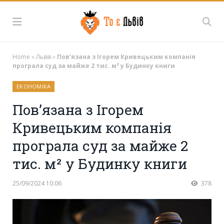
Home
»
Львів
»
Пов’язана з Ігорем Кривецьким компанія
програла суд за майже 2 тис. м² у Будинку книги
ЕКОНОМІКА
Пов’язана з Ігорем
Кривецьким компанія
програла суд за майже 2
тис. м² у Будинку книги
25/09/2024 10:06
378