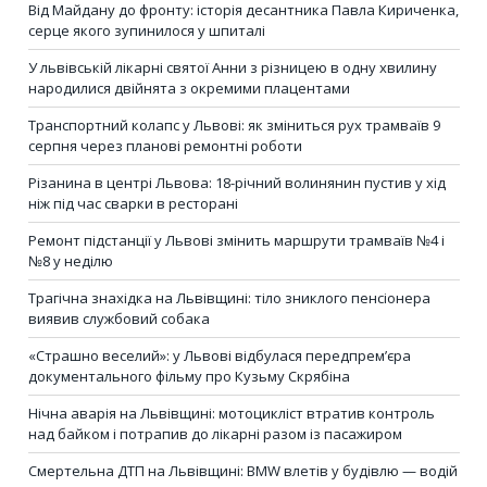
Від Майдану до фронту: історія десантника Павла Кириченка,
серце якого зупинилося у шпиталі
У львівській лікарні святої Анни з різницею в одну хвилину
народилися двійнята з окремими плацентами
Транспортний колапс у Львові: як зміниться рух трамваїв 9
серпня через планові ремонтні роботи
Різанина в центрі Львова: 18-річний волинянин пустив у хід
ніж під час сварки в ресторані
Ремонт підстанції у Львові змінить маршрути трамваїв №4 і
№8 у неділю
Трагічна знахідка на Львівщині: тіло зниклого пенсіонера
виявив службовий собака
«Страшно веселий»: у Львові відбулася передпрем’єра
документального фільму про Кузьму Скрябіна
Нічна аварія на Львівщині: мотоцикліст втратив контроль
над байком і потрапив до лікарні разом із пасажиром
Смертельна ДТП на Львівщині: BMW влетів у будівлю — водій