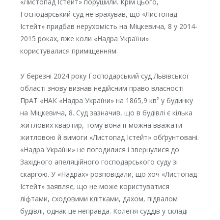
«Листопад Істейт» порушили. Крім цього,
Господарський суд не врахував, що «Листопад
Істейт» придбав нерухомість на Міцкевича, 8 у 2014-
2015 роках, вже коли «Надра України»
користувалися приміщенням.
У березні 2024 року Господарський суд Львівської
області знову визнав недійсним право власності
ПрАТ «НАК «Надра України» на 1865,9 кв² у будинку
на Міцкевича, 8. Суд зазначив, що в будівлі є кілька
житлових квартир, тому вона її можна вважати
житловою й вимоги «Листопад Істейт» обґрунтовані.
«Надра України» не погодилися і звернулися до
Західного апеляційного господарського суду зі
скаргою. У «Надрах» розповідали, що хоч «Листопад
Істейт» заявляє, що не може користуватися
ліфтами, сходовими клітками, дахом, підвалом
будівлі, однак це неправда. Колегія суддів у складі