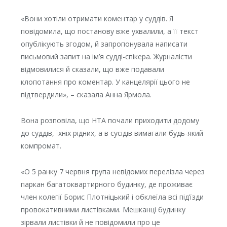
«Вони хотіли отримати коментар у суддів. Я
повідомила, що постанову вже ухвалили, а її текст
опублікують згодом, й запропонувала написати
письмовий запит на ім’я судді-спікера. Журналісти
відмовилися й сказали, що вже подавали
клопотання про коментар. У канцелярії цього не
підтвердили», – сказала Анна Ярмола.
Вона розповіла, що НТА почали приходити додому
до суддів, їхніх рідних, а в сусідів вимагали будь-який
компромат.
«О 5 ранку 7 червня група невідомих перелізла через
паркан багатоквартирного будинку, де проживає
член колегії Борис Плотніцький і обклеїла всі під’їзди
провокативними листівками. Мешканці будинку
зірвали листівки й не повідомили про це