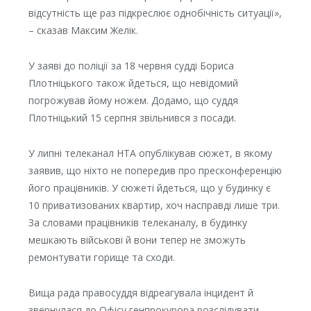
відсутність ще раз підкреслює однобічність ситуації»,
– сказав Максим Желік.
У заяві до поліції за 18 червня судді Бориса
Плотніцького також йдеться, що невідомий
погрожував йому ножем. Додамо, що суддя
Плотніцький 15 серпня звільнився з посади.
У липні телеканал НТА опублікував сюжет, в якому
заявив, що ніхто не попередив про пресконференцію
його працівників. У сюжеті йдеться, що у будинку є
10 приватизованих квартир, хоч насправді лише три.
За словами працівників телеканалу, в будинку
мешкають військові й вони тепер не зможуть
ремонтувати горище та сходи.
Вища рада правосуддя відреагувала інцидент й
звернулася до Офісу генпрокурора розслідувати