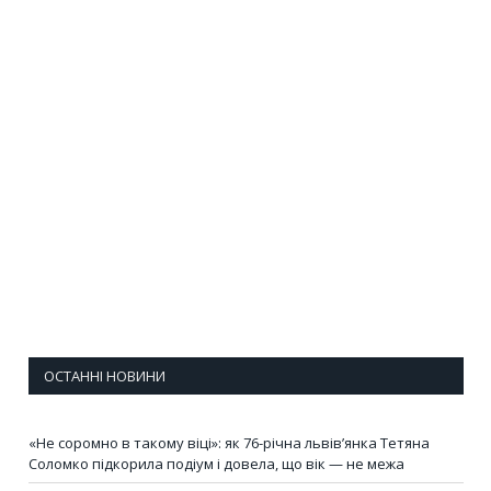
ОСТАННІ НОВИНИ
«Не соромно в такому віці»: як 76-річна львів’янка Тетяна
Соломко підкорила подіум і довела, що вік — не межа