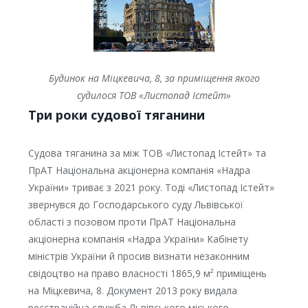
Будинок на Міцкевича, 8, за приміщення якого
судилося ТОВ «Листопад Істейт»
Три роки судової тяганини
Судова тяганина за між ТОВ «Листопад Істейт» та
ПрАТ Національна акціонерна компанія «Надра
України» триває з 2021 року. Тоді «Листопад Істейт»
звернувся до Господарського суду Львівської
області з позовом проти ПрАТ Національна
акціонерна компанія «Надра України» Кабінету
міністрів України й просив визнати незаконним
свідоцтво на право власності 1865,9 м² приміщень
на Міцкевича, 8. Документ 2013 року видала
реєстраційна служба Львівського міського