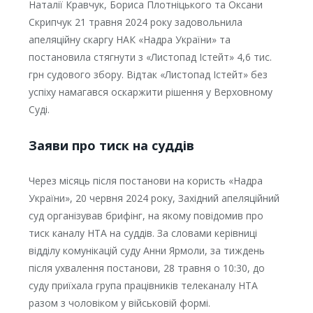
Наталії Кравчук, Бориса Плотніцького та Оксани
Скрипчук 21 травня 2024 року задовольнила
апеляційну скаргу НАК «Надра України» та
постановила стягнути з «Листопад Істейт» 4,6 тис.
грн судового збору. Відтак «Листопад Істейт» без
успіху намагався оскаржити рішення у Верховному
Суді.
Заяви про тиск на суддів
Через місяць після постанови на користь «Надра
України», 20 червня 2024 року, Західний апеляційний
суд організував брифінг, на якому повідомив про
тиск каналу НТА на суддів. За словами керівниці
відділу комунікацій суду Анни Ярмоли, за тиждень
після ухвалення постанови, 28 травня о 10:30, до
суду приїхала група працівників телеканалу НТА
разом з чоловіком у військовій формі.