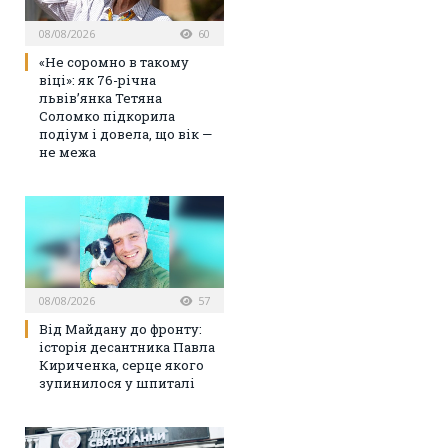
08/08/2026
60
«Не соромно в такому
віці»: як 76-річна
львів’янка Тетяна
Соломко підкорила
подіум і довела, що вік —
не межа
08/08/2026
57
Від Майдану до фронту:
історія десантника Павла
Кириченка, серце якого
зупинилося у шпиталі