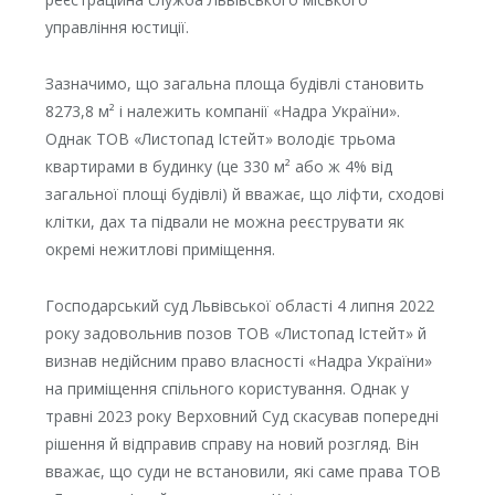
управління юстиції.
Зазначимо, що загальна площа будівлі становить
8273,8 м² і належить компанії «Надра України».
Однак ТОВ «Листопад Істейт» володіє трьома
квартирами в будинку (це 330 м² або ж 4% від
загальної площі будівлі) й вважає, що ліфти, сходові
клітки, дах та підвали не можна реєструвати як
окремі нежитлові приміщення.
Господарський суд Львівської області 4 липня 2022
року задовольнив позов ТОВ «Листопад Істейт» й
визнав недійсним право власності «Надра України»
на приміщення спільного користування. Однак у
травні 2023 року Верховний Суд скасував попередні
рішення й відправив справу на новий розгляд. Він
вважає, що суди не встановили, які саме права ТОВ