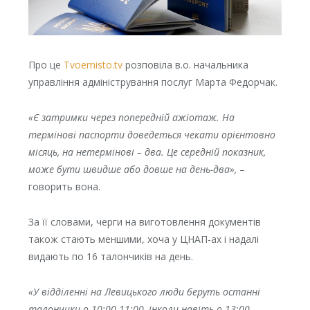
Про це
Tvoemisto.tv
розповіла в.о. начальника
управління адміністрування послуг Марта Федорчак.
«Є затримки через попередній ажіотаж. На
термінові паспорти доведеться чекати орієнтовно
місяць, на нетермінові – два. Це середній показник,
може бути швидше або довше на день-два»,
–
говорить вона.
За її словами, черги на виготовлення документів
також стають меншими, хоча у ЦНАП-ах і надалі
видають по 16 талончиків на день.
«У відділенні на Левицького люди беруть останні
талончики о 10:00-11:00, інколи навіть о 13:00.