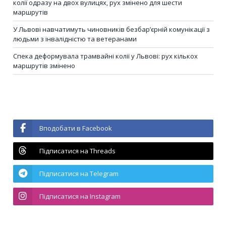
колії одразу на двох вулицях, рух змінено для шести
маршрутів
У Львові навчатимуть чиновників безбар’єрній комунікації з
людьми з інвалідністю та ветеранами
Спека деформувала трамвайні колії у Львові: рух кількох
маршрутів змінено
Вподобати в Facebook
Підписатися на Threads
Підписатися на Telegram
Підписатися на Instagram