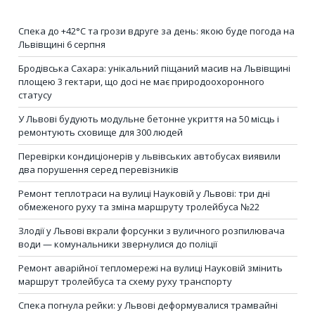
Спека до +42°C та грози вдруге за день: якою буде погода на
Львівщині 6 серпня
Бродівська Сахара: унікальний піщаний масив на Львівщині
площею 3 гектари, що досі не має природоохоронного
статусу
У Львові будують модульне бетонне укриття на 50 місць і
ремонтують сховище для 300 людей
Перевірки кондиціонерів у львівських автобусах виявили
два порушення серед перевізників
Ремонт теплотраси на вулиці Науковій у Львові: три дні
обмеженого руху та зміна маршруту тролейбуса №22
Злодії у Львові вкрали форсунки з вуличного розпилювача
води — комунальники звернулися до поліції
Ремонт аварійної тепломережі на вулиці Науковій змінить
маршрут тролейбуса та схему руху транспорту
Спека погнула рейки: у Львові деформувалися трамвайні