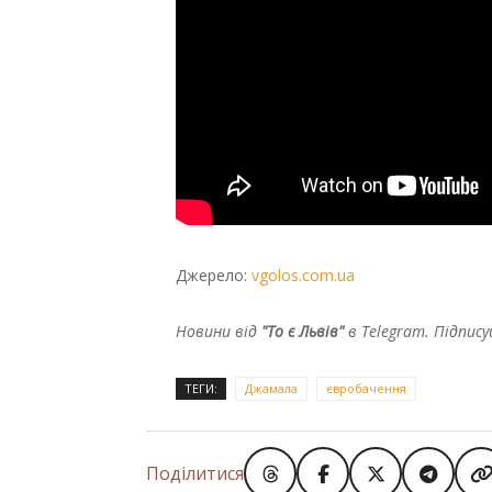
Джерело:
vgolos.com.ua
Новини від
"То є Львів"
в Telegram. Підпис
ТЕГИ:
Джамала
євробачення
Поділитися