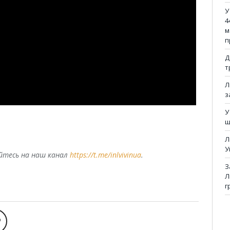
У
4
м
п
Д
т
Л
з
У
щ
Л
У
уйтесь на наш канал
https://t.me/inlvivinua
.
З
Л
г