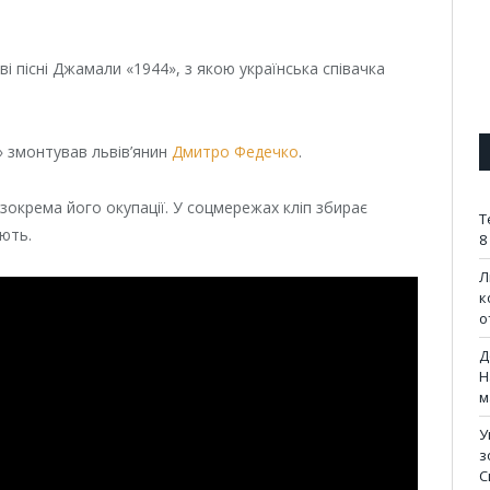
ві пісні Джамали «1944», з якою українська співачка
» змонтував львів’янин
Дмитро Федечко
.
, зокрема його окупації. У соцмережах кліп збирає
Т
ють.
8
Л
к
о
Д
Н
м
У
з
С