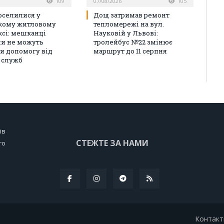
109
07/08/2026
105
оселилися у
Дощ затримав ремонт
кому житловому
тепломережі на вул.
сі: мешканці
Науковій у Львові:
и не можуть
тролейбус №22 змінює
и допомогу від
маршрут до 11 серпня
 служб
ів
СТЕЖТЕ ЗА НАМИ
го
Контакт