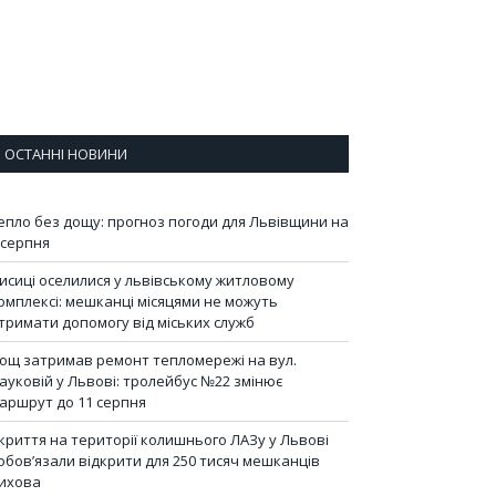
ОСТАННІ НОВИНИ
епло без дощу: прогноз погоди для Львівщини на
 серпня
исиці оселилися у львівському житловому
омплексі: мешканці місяцями не можуть
тримати допомогу від міських служб
ощ затримав ремонт тепломережі на вул.
ауковій у Львові: тролейбус №22 змінює
аршрут до 11 серпня
криття на території колишнього ЛАЗу у Львові
обов’язали відкрити для 250 тисяч мешканців
ихова