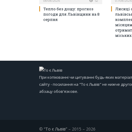
08/08/2026
52
07/08/2026
Тепло без дощу: прогноз
Лисиці 
погоди для Львівщини на 8
львівсь
серпня
комплек
місяцям
отримат
міських
При копіюванні чи цитуванні будь-яких матеріал
сайту - посилання на "То є Львів" не нижче друго
абзацу обов'язкове.
©
“То є Львів”
– 2015 – 2026