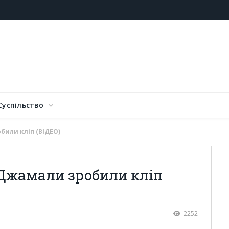
Суспільство
били кліп (ВІДЕО)
Джамали зробили кліп
2252