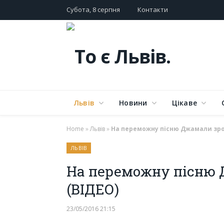
Субота, 8 серпня
Контакти
Львів
Новини
Цікаве
Home
»
Львів
»
На переможну пісню Джамали зро
ЛЬВІВ
На переможну пісню 
(ВІДЕО)
23/05/2016 21:15