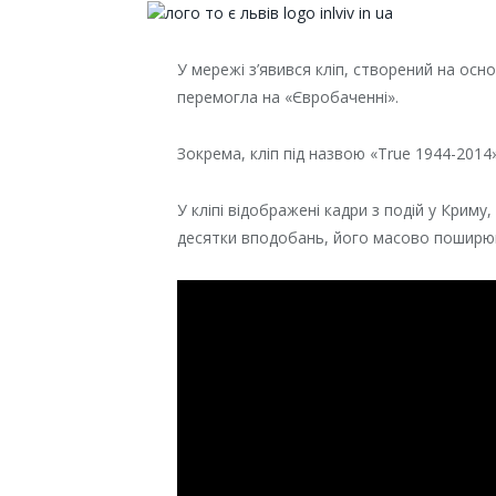
У мережі з’явився кліп, створений на осно
перемогла на «Євробаченні».
Зокрема, кліп під назвою «True 1944-2014
У кліпі відображені кадри з подій у Криму
десятки вподобань, його масово поширю