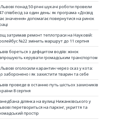
 Львові понад 50-річні шукачі роботи провели
47 співбесід за один день: як програма «Досвід
ає значення» допомагає повернутися на ринок
раці
ощ затримав ремонт теплотраси на Науковій:
ролейбус №22 змінить маршрут до 11 серпня
ьвів бореться з дефіцитом водіїв: жінок
апрошують керувати громадським транспортом
 Львові оголосили карантин через сказ у кота:
о заборонено і як захистити тварин та себе
ьвів проведе в останню путь шістьох захисників
країни 8 серпня
анедбана ділянка на вулиці Нижанківського у
ьвові перетвориться на паркінг, укриття та
ромадський простір