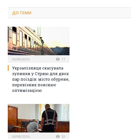
ДО
ТЕМИ
06/08/2026
11
Укрзалізниця скасувала
зупинки у Стрию для двох
пар поїздів: місто обурене,
перевізник пояснює
оптимізацією
06/08/2026
53