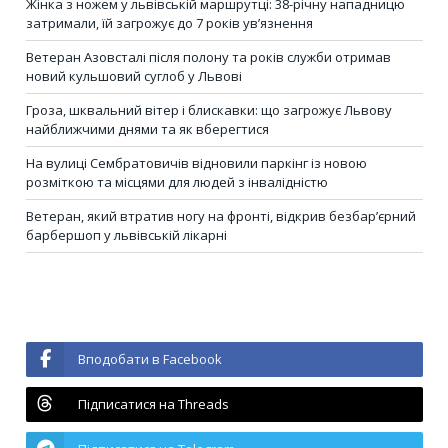
Жінка з ножем у львівській маршрутці: 38-річну нападницю
затримали, їй загрожує до 7 років ув’язнення
Ветеран Азовсталі після полону та років служби отримав
новий кульшовий суглоб у Львові
Гроза, шквальний вітер і блискавки: що загрожує Львову
найближчими днями та як вберегтися
На вулиці Сембратовичів відновили паркінг із новою
розміткою та місцями для людей з інвалідністю
Ветеран, який втратив ногу на фронті, відкрив безбар’єрний
барбершоп у львівській лікарні
Вподобати в Facebook
Підписатися на Threads