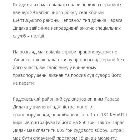
Як йдеться в матеріалах справи, інцидент трапився
ввечері 29 квітня цього року у селі Корчин
Шептицького району. Неповнолітня донька Тараса
Дидака здійснила неправдивий виклик спеціальних
служб – поліції.
На розгляд матеріалів справи правопорушник не
з’явився, однак надав заяву про розгляд справи без
його участі, він свою вину у вчиненому
правопорушенні визнав та просив суд суворо його
не карати.
Радехівський районний суд визнав винним Тараса
Дидака у вчиненні адміністративного
правопорушення, передбаченого ч. 1 ст. 184 КУпАП, і
вирішив оштрафувати його на 850 грн. Також Тарас
Дидак має сплатити 605 грн судового збору. Штраф
має бути сплачений протягом 15 днів з моменту