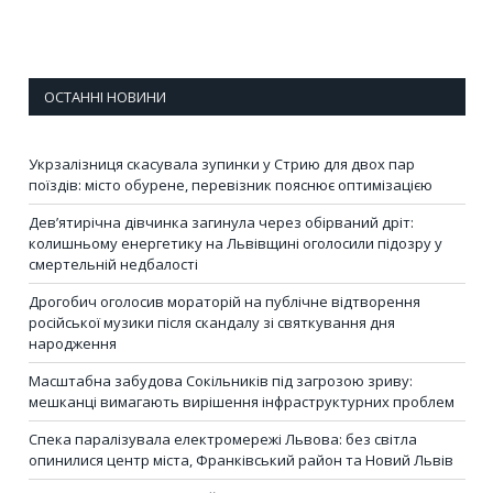
ОСТАННІ НОВИНИ
Укрзалізниця скасувала зупинки у Стрию для двох пар
поїздів: місто обурене, перевізник пояснює оптимізацією
Дев’ятирічна дівчинка загинула через обірваний дріт:
колишньому енергетику на Львівщині оголосили підозру у
смертельній недбалості
Дрогобич оголосив мораторій на публічне відтворення
російської музики після скандалу зі святкування дня
народження
Масштабна забудова Сокільників під загрозою зриву:
мешканці вимагають вирішення інфраструктурних проблем
Спека паралізувала електромережі Львова: без світла
опинилися центр міста, Франківський район та Новий Львів