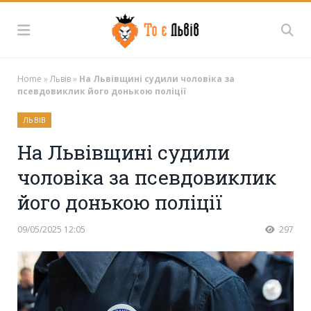
Home
»
Львів
»
На Львівщині судили чоловіка за
псевдовиклик його донькою поліції
ЛЬВІВ
На Львівщині судили
чоловіка за псевдовиклик
його донькою поліції
09/05/2025 12:05
297